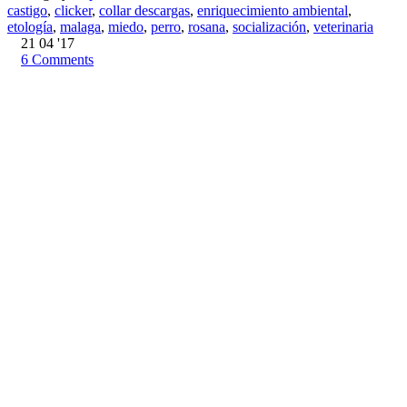
castigo
,
clicker
,
collar descargas
,
enriquecimiento ambiental
,
etología
,
malaga
,
miedo
,
perro
,
rosana
,
socialización
,
veterinaria
21
04 '17
6
Comments