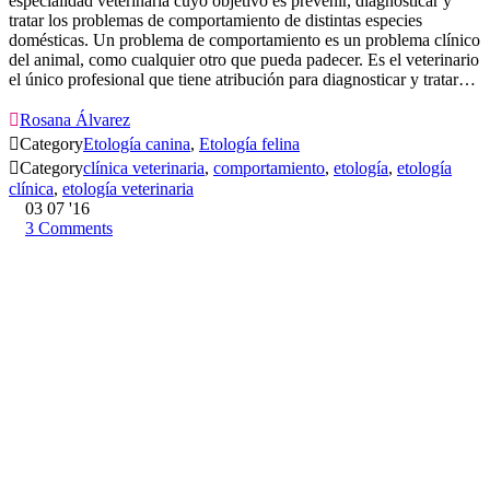
especialidad veterinaria cuyo objetivo es prevenir, diagnosticar y
tratar los problemas de comportamiento de distintas especies
domésticas. Un problema de comportamiento es un problema clínico
del animal, como cualquier otro que pueda padecer. Es el veterinario
el único profesional que tiene atribución para diagnosticar y tratar…

Rosana Álvarez

Category
Etología canina
,
Etología felina

Category
clínica veterinaria
,
comportamiento
,
etología
,
etología
clínica
,
etología veterinaria
03
07 '16
3
Comments