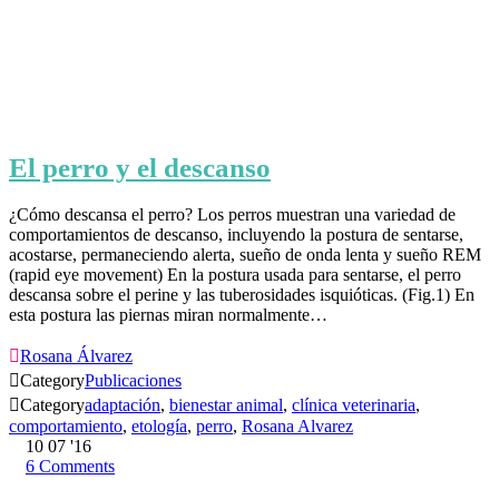
El perro y el descanso
¿Cómo descansa el perro? Los perros muestran una variedad de
comportamientos de descanso, incluyendo la postura de sentarse,
acostarse, permaneciendo alerta, sueño de onda lenta y sueño REM
(rapid eye movement) En la postura usada para sentarse, el perro
descansa sobre el perine y las tuberosidades isquióticas. (Fig.1) En
esta postura las piernas miran normalmente…

Rosana Álvarez

Category
Publicaciones

Category
adaptación
,
bienestar animal
,
clínica veterinaria
,
comportamiento
,
etología
,
perro
,
Rosana Alvarez
10
07 '16
6
Comments