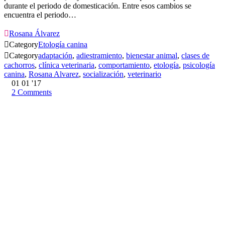
durante el periodo de domesticación. Entre esos cambios se
encuentra el periodo…

Rosana Álvarez

Category
Etología canina

Category
adaptación
,
adiestramiento
,
bienestar animal
,
clases de
cachorros
,
clínica veterinaria
,
comportamiento
,
etología
,
psicología
canina
,
Rosana Alvarez
,
socialización
,
veterinario
01
01 '17
2
Comments