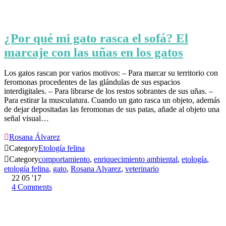
¿Por qué mi gato rasca el sofá? El
marcaje con las uñas en los gatos
Los gatos rascan por varios motivos: – Para marcar su territorio con
feromonas procedentes de las glándulas de sus espacios
interdigitales. – Para librarse de los restos sobrantes de sus uñas. –
Para estirar la musculatura. Cuando un gato rasca un objeto, además
de dejar depositadas las feromonas de sus patas, añade al objeto una
señal visual…

Rosana Álvarez

Category
Etología felina

Category
comportamiento
,
enriquecimiento ambiental
,
etología
,
etología felina
,
gato
,
Rosana Alvarez
,
veterinario
22
05 '17
4
Comments