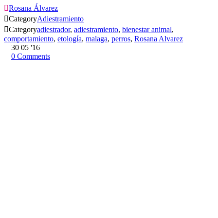

Rosana Álvarez

Category
Adiestramiento

Category
adiestrador
,
adiestramiento
,
bienestar animal
,
comportamiento
,
etología
,
malaga
,
perros
,
Rosana Alvarez
30
05 '16
0
Comments