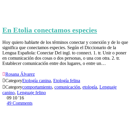
En Etolia conectamos especies
Hoy quiero hablarte de los términos conectar y conexión y de lo que
significa que conectamos especies. Según el Diccionario de la
Lengua Española: Conectar Del ingl. to connect. 1. tr. Unir o poner
en comunicación dos cosas o dos personas, o una con otra. 2. tr.
Establecer comunicación entre dos lugares, o entre un…

Rosana Álvarez

Category
Etología canina
,
Etología felina

Category
comportamiento
,
comunicación
,
etología
,
Lenguaje
canino
,
Lenguaje felino
09
10 '16
49
Comments