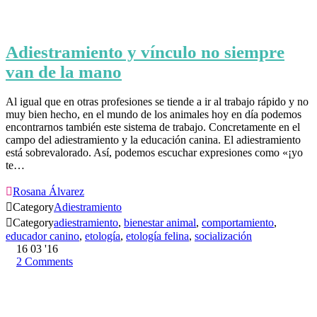
Adiestramiento y vínculo no siempre
van de la mano
Al igual que en otras profesiones se tiende a ir al trabajo rápido y no
muy bien hecho, en el mundo de los animales hoy en día podemos
encontrarnos también este sistema de trabajo. Concretamente en el
campo del adiestramiento y la educación canina. El adiestramiento
está sobrevalorado. Así, podemos escuchar expresiones como «¡yo
te…

Rosana Álvarez

Category
Adiestramiento

Category
adiestramiento
,
bienestar animal
,
comportamiento
,
educador canino
,
etología
,
etología felina
,
socialización
16
03 '16
2
Comments