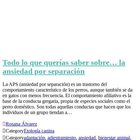
Todo lo que querías saber sobre… la
ansiedad por separación
La APS (ansiedad por separación) es un trastorno del
comportamiento característico de los perros, aunque también se da
en gatos con menos frecuencia. El comportamiento afiliativo es la
base de la conducta gregaria, propia de especies sociales como el
perro doméstico. Son todas aquellas conductas que hacen que los
individuos de un grupo tiendan a…

Rosana Álvarez

Category
Etología canina

Category
adaptación
,
adiestramiento
,
ansiedad
,
bienestar animal
,