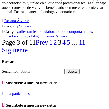
colaboración muy unido en el que cada profesional realiza el trabajo
que le corresponde y el gran beneficiado siempre es el cliente y su
animal. De esta manera, el etólogo veterinario es…

Rosana Álvarez

Category
Noticias

Category
adiestramiento
,
colaboraciones
,
comportamiento
,
educador canino
,
etología
,
Rosana Alvarez
Page 3 of 11
Prev
1
2
3
4
5
…
11
Siguiente
Buscar
Search for:

Suscríbete a nuestra newsletter

Para particulares

Suscríbete a nuestra newsletter