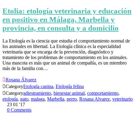
Etolia: etología veterinaria y educación
en positivo en Málaga, Marbella y
provincia, en consulta y a domicilio
La Etología es la ciencia que estudia el comportamiento normal de
los animales en libertad. La Etología clínica es la especialidad
veterinaria que se encarga de la prevención, diagnóstico y
tratamiento de los problemas de comportamiento en los animales.
Una mascota es más que un animal de compañía, es un miembro
más de la familia con…

Rosana Álvarez

Category
Etología canina
,
Etología felina

Category
adiestramiento
,
bienestar animal
,
comportamiento
,
etología
,
gato
,
malaga
,
Marbella
,
perro
,
Rosana Alvarez
,
veterinario
23
01 '17
0
Comments