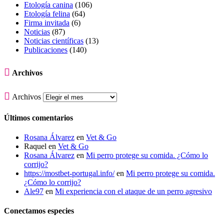
Etología canina
(106)
Etología felina
(64)
Firma invitada
(6)
Noticias
(87)
Noticias científicas
(13)
Publicaciones
(140)

Archivos

Archivos
Últimos comentarios
Rosana Álvarez
en
Vet & Go
Raquel
en
Vet & Go
Rosana Álvarez
en
Mi perro protege su comida. ¿Cómo lo
corrijo?
https://mostbet-portugal.info/
en
Mi perro protege su comida.
¿Cómo lo corrijo?
Ale97
en
Mi experiencia con el ataque de un perro agresivo
Conectamos especies