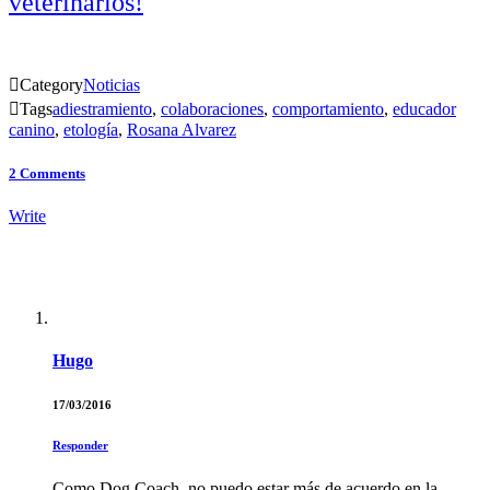
veterinarios!

Category
Noticias

Tags
adiestramiento
,
colaboraciones
,
comportamiento
,
educador
canino
,
etología
,
Rosana Alvarez
2
Comments
Write
Hugo
17/03/2016
Responder
Como Dog Coach, no puedo estar más de acuerdo en la