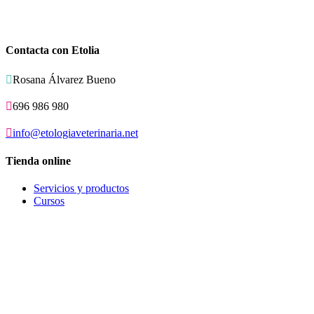
Contacta con Etolia

Rosana Álvarez Bueno

696 986 980

info@etologiaveterinaria.net
Tienda online
Servicios y productos
Cursos