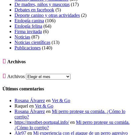
De madres, niños y mascotas
(17)
Debates en facebook
(5)
Deporte canino y otras actividades
(2)
Etología canina
(106)
Etología felina
(64)
Firma invitada
(6)
Noticias
(87)
Noticias científicas
(13)
Publicaciones
(140)

Archivos

Archivos
Últimos comentarios
Rosana Álvarez
en
Vet & Go
Raquel
en
Vet & Go
Rosana Álvarez
en
Mi perro protege su comida. ¿Cómo lo
corrijo?
https://mostbet-portugal.info/
en
Mi perro protege su comida.
¿Cómo lo corrijo?
Ale97
en
Mi experiencia con el ataque de un perro agresivo