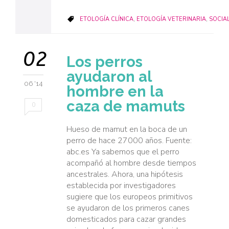
CATEGORY
ETOLOGÍA CLÍNICA
,
ETOLOGÍA VETERINARIA
,
SOCIA

02
Los perros
ayudaron al
06 '14
hombre en la
caza de mamuts
0
Hueso de mamut en la boca de un
perro de hace 27000 años. Fuente:
abc.es Ya sabemos que el perro
acompañó al hombre desde tiempos
ancestrales. Ahora, una hipótesis
establecida por investigadores
sugiere que los europeos primitivos
se ayudaron de los primeros canes
domesticados para cazar grandes