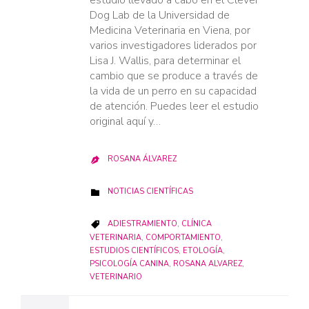
estudio llevado a cabo en el Clever
Dog Lab de la Universidad de
Medicina Veterinaria en Viena, por
varios investigadores liderados por
Lisa J. Wallis, para determinar el
cambio que se produce a través de
la vida de un perro en su capacidad
de atención. Puedes leer el estudio
original aquí y…
ROSANA ÁLVAREZ

CATEGORY
NOTICIAS CIENTÍFICAS

CATEGORY
ADIESTRAMIENTO
,
CLÍNICA

VETERINARIA
,
COMPORTAMIENTO
,
ESTUDIOS CIENTÍFICOS
,
ETOLOGÍA
,
PSICOLOGÍA CANINA
,
ROSANA ALVAREZ
,
VETERINARIO