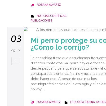
ROSANA ÁLVAREZ

CATEGORY
NOTICIAS CIENTÍFICAS
,

PUBLICACIONES
03
Mi perro protege su c
¿Cómo lo corrijo?
09 '18
La consabida frase que escuchamos frecuen
6
distintos contextos: «al perro hay que tocarle
desde pequeño para que se acostumbre», ahor
contrapartida científica. No, no y no, a los per
debe hacer eso. A pesar de que muchos
pseudoprofesionales de la etología y el adie
no voy…
CATEGORY
ROSANA ÁLVAREZ
ETOLOGÍA CANINA
,
NOTICI

