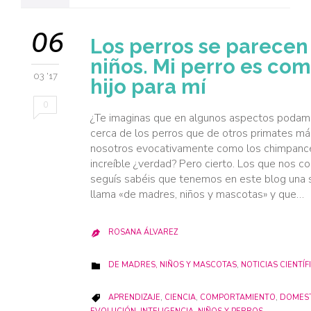
06
Los perros se parecen 
niños. Mi perro es co
03 '17
hijo para mí
0
¿Te imaginas que en algunos aspectos podam
cerca de los perros que de otros primates má
nosotros evocativamente como los chimpanc
increíble ¿verdad? Pero cierto. Los que nos c
seguís sabéis que tenemos en este blog una 
llama «de madres, niños y mascotas» y que…
ROSANA ÁLVAREZ

CATEGORY
DE MADRES, NIÑOS Y MASCOTAS
,
NOTICIAS CIENTÍF

CATEGORY
APRENDIZAJE
,
CIENCIA
,
COMPORTAMIENTO
,
DOMEST
