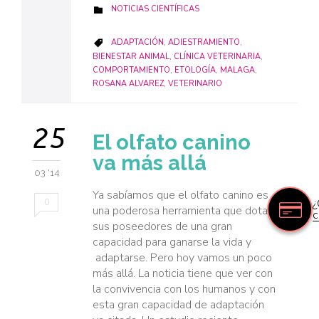
CATEGORY
NOTICIAS CIENTÍFICAS

CATEGORY
ADAPTACIÓN
,
ADIESTRAMIENTO
,

BIENESTAR ANIMAL
,
CLÍNICA VETERINARIA
,
COMPORTAMIENTO
,
ETOLOGÍA
,
MALAGA
,
ROSANA ALVAREZ
,
VETERINARIO
25
El olfato canino
va más allá
03 '14
Ya sabíamos que el olfato canino es
¿
0
una poderosa herramienta que dota a
c
sus poseedores de una gran
capacidad para ganarse la vida y
adaptarse. Pero hoy vamos un poco
más allá. La noticia tiene que ver con
la convivencia con los humanos y con
esta gran capacidad de adaptación