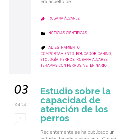
era aquello de…
ROSANA ÁLVAREZ

CATEGORY
NOTICIAS CIENTÍFICAS

CATEGORY
ADIESTRAMIENTO
,

COMPORTAMIENTO
,
EDUCADOR CANINO
,
ETOLOGÍA
,
PERROS
,
ROSANA ALVAREZ
,
TERAPIAS CON PERROS
,
VETERINARIO
03
Estudio sobre la
capacidad de
04 '14
atención de los
perros
2
Recientemente se ha publicado un