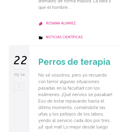
animales de forma masiva. La idea s
que el hombre…
ROSANA ÁLVAREZ

CATEGORY
NOTICIAS CIENTÍFICAS

22
Perros de terapia
No sé vosotros, pero yo recuerdo
05 '14
con terror algunas situaciones
0
pasadas en la facultad con los
exámenes. ¡Qué nervios se pasaban!
Eso de estar repasando hasta el
último momento, comiéndote las
uñas y los pellejos de los labios,
yendo al servicio cada dos por tres,
¡uf, qué mal! Lo mejor desde luego