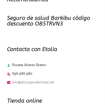
Seguro de salud Barkibu código
descuento OB5TRVN3
Contacta con Etolia
Rosana Álvarez Bueno

696 986 980

info@etologiaveterinaria.net

Tienda online