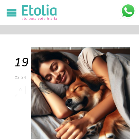

19
02 '24
0