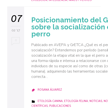
EVOLUCIÓN
,
INTELIGENCIA
,
NIÑOS Y PERROS
07
Posicionamiento del 
sobre la socialización 
02 '17
perro
0
Publicado en AVEPA y GrETCA ¿Qué es el pe
socialización? Entendemos por período (sensi
socialización la etapa vital en la que el perro
una forma rápida e intensa a relacionarse con 
individuos de su especie así como de otras (
humana), adquiriendo las herramientas sociale
correcta…
ROSANA ÁLVAREZ

CATEGORY
ETOLOGÍA CANINA
,
ETOLOGÍA FELINA
,
NOTICIAS
,
NO

CIENTÍFICAS
,
PUBLICACIONES