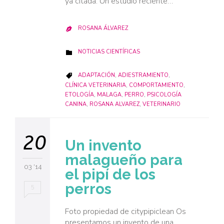
ya citada. Un estudio reciente…
ROSANA ÁLVAREZ

CATEGORY
NOTICIAS CIENTÍFICAS

CATEGORY
ADAPTACIÓN
,
ADIESTRAMIENTO
,

CLÍNICA VETERINARIA
,
COMPORTAMIENTO
,
ETOLOGÍA
,
MALAGA
,
PERRO
,
PSICOLOGÍA
CANINA
,
ROSANA ALVAREZ
,
VETERINARIO
20
Un invento
malagueño para
03 '14
el pipí de los
perros
5
Foto propiedad de citypipiclean Os
presentamos un invento de una