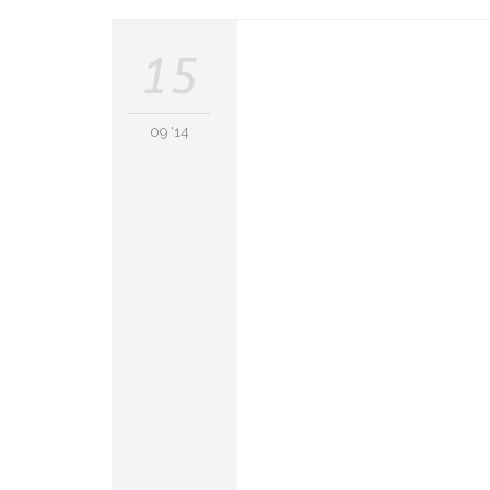
15
09 '14