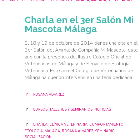
SO PRÁCTICO
,
ETOLOGÍA
,
ETOLOGÍA VETERINARIA
,
MALAGA
,
VETERINARIO
Charla en el 3er Salón Mi
Mascota Málaga
El 18 y 19 de octubre de 2014 tienes una cita en el
3er Salón del Animal de Compañía Mi Mascota, este
año con la presencia del Ilustre Colegio Oficial de
Veterinarios de Málaga y de Servicio de Etología
Veterinaria. Este año el Colegio de Veterinarios de
Málaga ha querido intervenir en una feria dedicada…
ROSANA ÁLVAREZ

CATEGORY
CURSOS, TALLERES Y SEMINARIOS
,
NOTICIAS

CATEGORY
CHARLA
,
CLÍNICA VETERINARIA
,
COMPORTAMIENTO
,

ETOLOGÍA
,
MALAGA
,
ROSANA ALVAREZ
,
SEMINARIO
,
SOCIALIZACIÓN