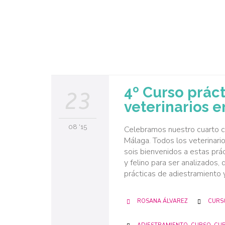
4º Curso práct
23
veterinarios 
08 '15
Celebramos nuestro cuarto cur
Málaga. Todos los veterinario
sois bienvenidos a estas pr
y felino para ser analizados
prácticas de adiestramiento
CATE
ROSANA ÁLVAREZ
CURSO


CATEGORY