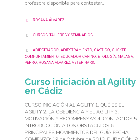
profesora disponible para contestar…
ROSANA ÁLVAREZ

CATEGORY
CURSOS, TALLERES Y SEMINARIOS

CATEGORY
ADIESTRADOR
,
ADIESTRAMIENTO
,
CASTIGO
,
CLICKER
,

COMPORTAMIENTO
,
EDUCADOR CANINO
,
ETOLOGÍA
,
MALAGA
,
PERRO
,
ROSANA ALVAREZ
,
VETERINARIO
Curso iniciación al Agility
en Cádiz
CURSO INICIACIÓN AL AGILITY 1. QUÉ ES EL
AGILITY 2. LA OBEDIENCIA Y EL AGILITY 3.
MOTIVACIÓN Y RECOMPENSAS 4. CONTACTOS 5.
INTRODUCCIÓN A LOS OBSTÁCULOS 6.
PRINCIPALES MOVIMIENTOS DEL GUÍA FECHA
COMIENZO: 19 de Octubre de 2013. DURACIÓN: 8