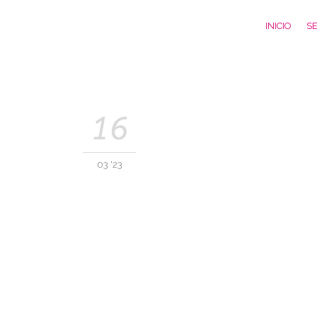
INICIO
SE
16
03 '23