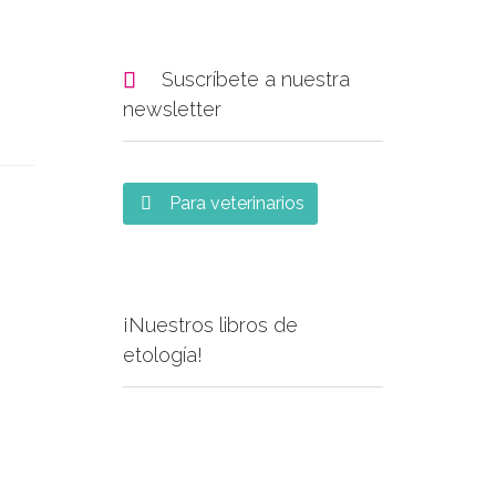

Suscríbete a nuestra
newsletter
Para veterinarios

¡Nuestros libros de
etología!