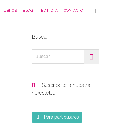
Skip

LIBROS
BLOG
PEDIR CITA
CONTACTO
to
content
Buscar
Search for:

Suscríbete a nuestra
newsletter
Para particulares
