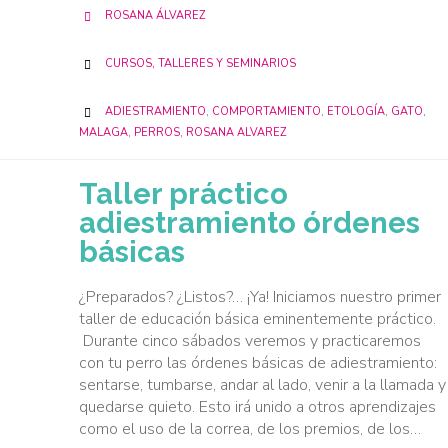
ROSANA ÁLVAREZ

CATEGORY
CURSOS, TALLERES Y SEMINARIOS

CATEGORY
ADIESTRAMIENTO
,
COMPORTAMIENTO
,
ETOLOGÍA
,
GATO
,

MALAGA
,
PERROS
,
ROSANA ALVAREZ
Taller práctico
adiestramiento órdenes
básicas
¿Preparados? ¿Listos?… ¡Ya! Iniciamos nuestro primer
taller de educación básica eminentemente práctico.
Durante cinco sábados veremos y practicaremos
con tu perro las órdenes básicas de adiestramiento:
sentarse, tumbarse, andar al lado, venir a la llamada y
quedarse quieto. Esto irá unido a otros aprendizajes
como el uso de la correa, de los premios, de los…