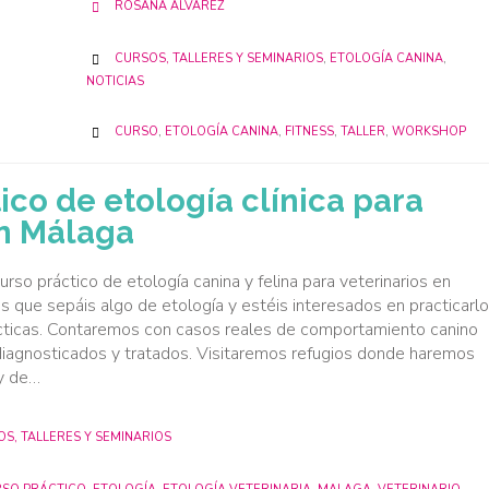
ROSANA ÁLVAREZ

CATEGORY
CURSOS, TALLERES Y SEMINARIOS
,
ETOLOGÍA CANINA
,

NOTICIAS
CATEGORY
CURSO
,
ETOLOGÍA CANINA
,
FITNESS
,
TALLER
,
WORKSHOP

ico de etología clínica para
en Málaga
so práctico de etología canina y felina para veterinarios en
s que sepáis algo de etología y estéis interesados en practicarlo
ácticas. Contaremos con casos reales de comportamiento canino
, diagnosticados y tratados. Visitaremos refugios donde haremos
 y de…
GORY
S, TALLERES Y SEMINARIOS