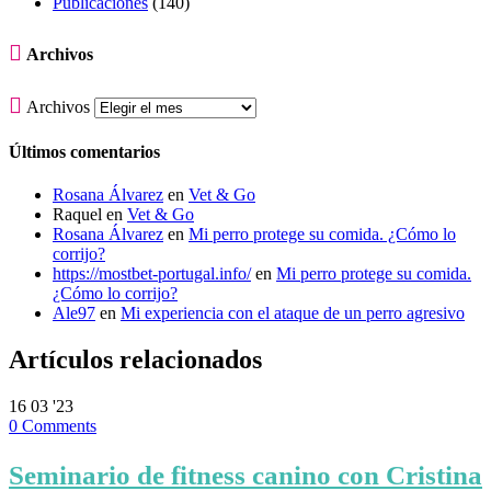
Publicaciones
(140)

Archivos

Archivos
Últimos comentarios
Rosana Álvarez
en
Vet & Go
Raquel
en
Vet & Go
Rosana Álvarez
en
Mi perro protege su comida. ¿Cómo lo
corrijo?
https://mostbet-portugal.info/
en
Mi perro protege su comida.
¿Cómo lo corrijo?
Ale97
en
Mi experiencia con el ataque de un perro agresivo
Artículos relacionados
16
03 '23
0
Comments
Seminario de fitness canino con Cristina