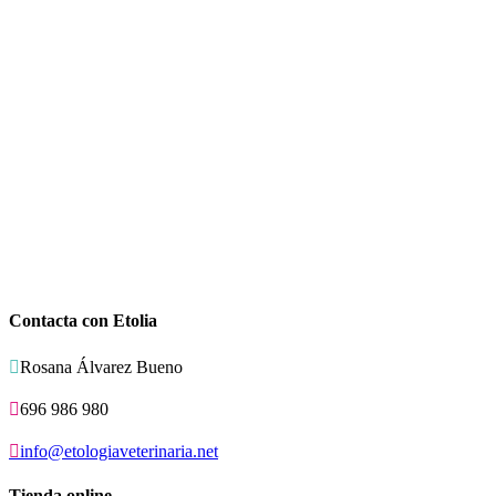
Contacta con Etolia

Rosana Álvarez Bueno

696 986 980

info@etologiaveterinaria.net
Tienda online