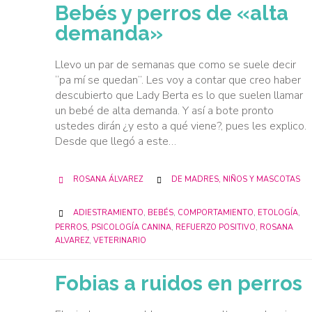
Bebés y perros de «alta
demanda»
Llevo un par de semanas que como se suele decir
“pa mí se quedan”. Les voy a contar que creo haber
descubierto que Lady Berta es lo que suelen llamar
un bebé de alta demanda. Y así a bote pronto
ustedes dirán ¿y esto a qué viene?, pues les explico.
Desde que llegó a este…
CATEGORY
ROSANA ÁLVAREZ
DE MADRES, NIÑOS Y MASCOTAS


CATEGORY
ADIESTRAMIENTO
,
BEBÉS
,
COMPORTAMIENTO
,
ETOLOGÍA
,

PERROS
,
PSICOLOGÍA CANINA
,
REFUERZO POSITIVO
,
ROSANA
ALVAREZ
,
VETERINARIO
Fobias a ruidos en perros