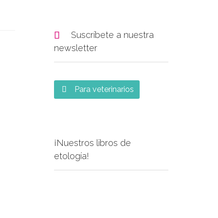

Suscríbete a nuestra
newsletter
Para veterinarios

¡Nuestros libros de
etología!