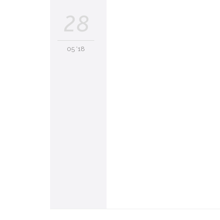
28
05 '18