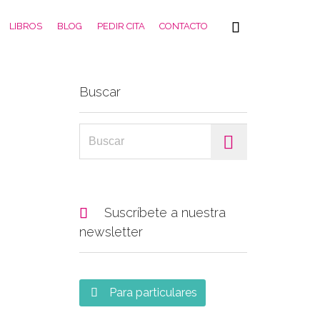
Skip

LIBROS
BLOG
PEDIR CITA
CONTACTO
to
content
Buscar
Search for:

Suscríbete a nuestra
newsletter
Para particulares
