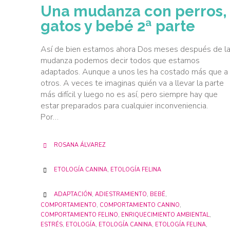
Una mudanza con perros,
gatos y bebé 2ª parte
Así de bien estamos ahora Dos meses después de l
mudanza podemos decir todos que estamos
adaptados. Aunque a unos les ha costado más que a
otros. A veces te imaginas quién va a llevar la parte
más difícil y luego no es así, pero siempre hay que
estar preparados para cualquier inconveniencia.
Por…
ROSANA ÁLVAREZ

CATEGORY
ETOLOGÍA CANINA
,
ETOLOGÍA FELINA

CATEGORY
ADAPTACIÓN
,
ADIESTRAMIENTO
,
BEBÉ
,

COMPORTAMIENTO
,
COMPORTAMIENTO CANINO
,
COMPORTAMIENTO FELINO
,
ENRIQUECIMIENTO AMBIENTAL
,
ESTRÉS
,
ETOLOGÍA
,
ETOLOGÍA CANINA
,
ETOLOGÍA FELINA
,