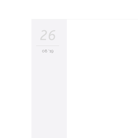
26
08 '19