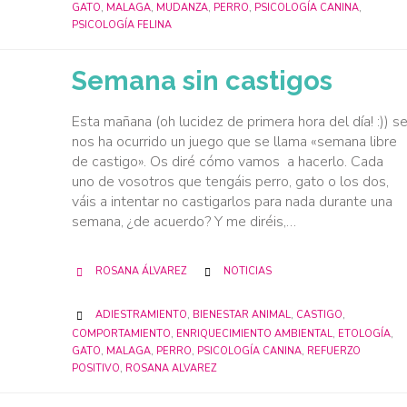
GATO
,
MALAGA
,
MUDANZA
,
PERRO
,
PSICOLOGÍA CANINA
,
PSICOLOGÍA FELINA
Semana sin castigos
Esta mañana (oh lucidez de primera hora del día! :)) s
nos ha ocurrido un juego que se llama «semana libre
de castigo». Os diré cómo vamos a hacerlo. Cada
uno de vosotros que tengáis perro, gato o los dos,
váis a intentar no castigarlos para nada durante una
semana, ¿de acuerdo? Y me diréis,…
CATEGORY
ROSANA ÁLVAREZ
NOTICIAS


CATEGORY
ADIESTRAMIENTO
,
BIENESTAR ANIMAL
,
CASTIGO
,

COMPORTAMIENTO
,
ENRIQUECIMIENTO AMBIENTAL
,
ETOLOGÍA
,
GATO
,
MALAGA
,
PERRO
,
PSICOLOGÍA CANINA
,
REFUERZO
POSITIVO
,
ROSANA ALVAREZ