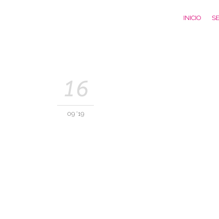
INICIO
SE
16
09 '19