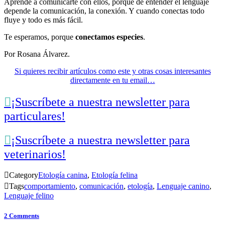
Aprende a comunicarte con ellos, porque de entender el lenguaje
depende la comunicación, la conexión. Y cuando conectas todo
fluye y todo es más fácil.
Te esperamos, porque
conectamos especies
.
Por Rosana Álvarez.
Si quieres recibir artículos como este y otras cosas interesantes
directamente en tu email…

¡Suscríbete a nuestra newsletter para
particulares!

¡Suscríbete a nuestra newsletter para
veterinarios!

Category
Etología canina
,
Etología felina

Tags
comportamiento
,
comunicación
,
etología
,
Lenguaje canino
,
Lenguaje felino
2
Comments