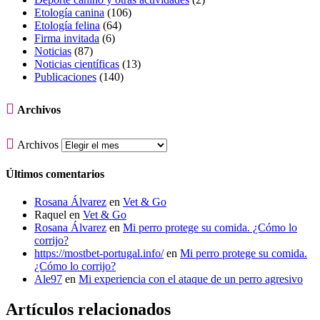
Etología canina
(106)
Etología felina
(64)
Firma invitada
(6)
Noticias
(87)
Noticias científicas
(13)
Publicaciones
(140)

Archivos

Archivos
Últimos comentarios
Rosana Álvarez
en
Vet & Go
Raquel
en
Vet & Go
Rosana Álvarez
en
Mi perro protege su comida. ¿Cómo lo
corrijo?
https://mostbet-portugal.info/
en
Mi perro protege su comida.
¿Cómo lo corrijo?
Ale97
en
Mi experiencia con el ataque de un perro agresivo
Artículos relacionados