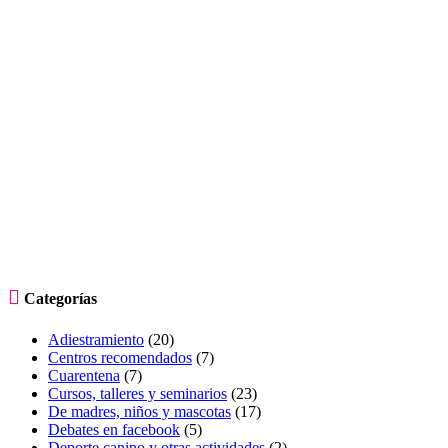

Categorías
Adiestramiento
(20)
Centros recomendados
(7)
Cuarentena
(7)
Cursos, talleres y seminarios
(23)
De madres, niños y mascotas
(17)
Debates en facebook
(5)
Deporte canino y otras actividades
(2)