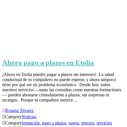
Ahora pago a plazos en Etolia
¡Ahora en Etolia puedes pagar a plazos sin intereses! ⁣ La salud
conductual de tu compañero no puede esperar, y ahora tampoco
tiene por qué ser un problema económico. ⁣ Desde hoy, todos
nuestros servicios —tanto las consultas como nuestras formaciones
— pueden abonarse cómodamente a plazos, sin sorpresas ni
recargos. ⁣ Porque tu compañero merece…

Rosana Álvarez

Category
Noticias

Category
formación
,
pago a plazos
,
pagos
,
precios
,
servicios