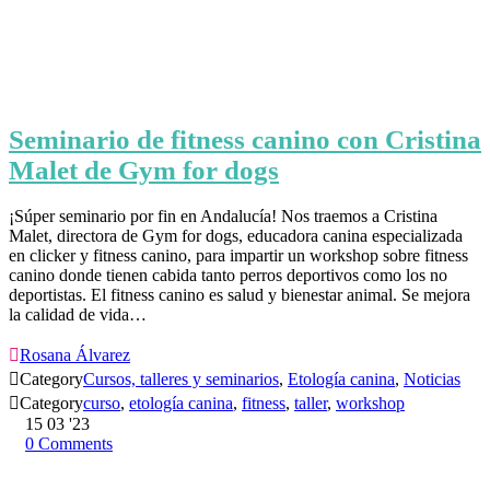
Seminario de fitness canino con Cristina
Malet de Gym for dogs
¡Súper seminario por fin en Andalucía! Nos traemos a Cristina
Malet, directora de Gym for dogs, educadora canina especializada
en clicker y fitness canino, para impartir un workshop sobre fitness
canino donde tienen cabida tanto perros deportivos como los no
deportistas. El fitness canino es salud y bienestar animal. Se mejora
la calidad de vida…

Rosana Álvarez

Category
Cursos, talleres y seminarios
,
Etología canina
,
Noticias

Category
curso
,
etología canina
,
fitness
,
taller
,
workshop
15
03 '23
0
Comments