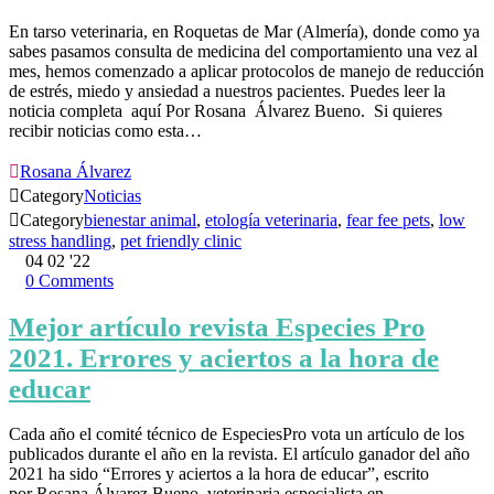
En tarso veterinaria, en Roquetas de Mar (Almería), donde como ya
sabes pasamos consulta de medicina del comportamiento una vez al
mes, hemos comenzado a aplicar protocolos de manejo de reducción
de estrés, miedo y ansiedad a nuestros pacientes. Puedes leer la
noticia completa aquí Por Rosana Álvarez Bueno. Si quieres
recibir noticias como esta…

Rosana Álvarez

Category
Noticias

Category
bienestar animal
,
etología veterinaria
,
fear fee pets
,
low
stress handling
,
pet friendly clinic
04
02 '22
0
Comments
Mejor artículo revista Especies Pro
2021. Errores y aciertos a la hora de
educar
Cada año el comité técnico de EspeciesPro vota un artículo de los
publicados durante el año en la revista. El artículo ganador del año
2021 ha sido “Errores y aciertos a la hora de educar”, escrito
por Rosana Álvarez Bueno, veterinaria especialista en