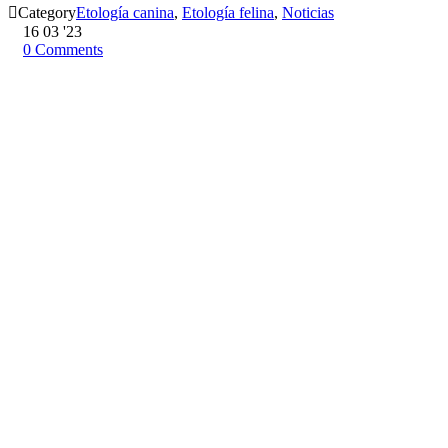

Category
Etología canina
,
Etología felina
,
Noticias
16
03 '23
0
Comments