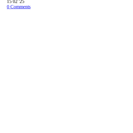
15
02 '25
0
Comments