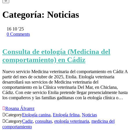
Categoría:
Noticias
16
10 '25
0
Comments
Consulta de etología (Medicina del
comportamiento) en Cádiz
Nuevo servicio Medicina veterinaria del comportamiento en Cádiz A
partir del mes de octubre de 2025, Etolia. Etología veterinaria
desarrollará sus servicios de Medicina veterinaria del
comportamiento en la Clínica veterinaria Del Mar, en Chiclana,
Cádiz. Con este servicio Etolia pretende llegar presencialmente hasta
los compañeros y las familias gaditanas con la etología clínica o…

Rosana Álvarez

Category
Etología canina
,
Etología felina
,
Noticias

Category
Cadiz
,
consultas
,
etología veterinaria
,
medicina del
comportamiento