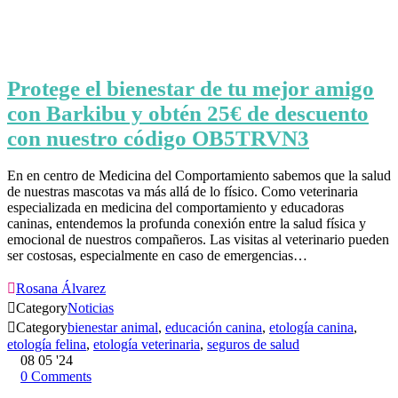
Protege el bienestar de tu mejor amigo
con Barkibu y obtén 25€ de descuento
con nuestro código OB5TRVN3
En en centro de Medicina del Comportamiento sabemos que la salud
de nuestras mascotas va más allá de lo físico. Como veterinaria
especializada en medicina del comportamiento y educadoras
caninas, entendemos la profunda conexión entre la salud física y
emocional de nuestros compañeros. Las visitas al veterinario pueden
ser costosas, especialmente en caso de emergencias…

Rosana Álvarez

Category
Noticias

Category
bienestar animal
,
educación canina
,
etología canina
,
etología felina
,
etología veterinaria
,
seguros de salud
08
05 '24
0
Comments