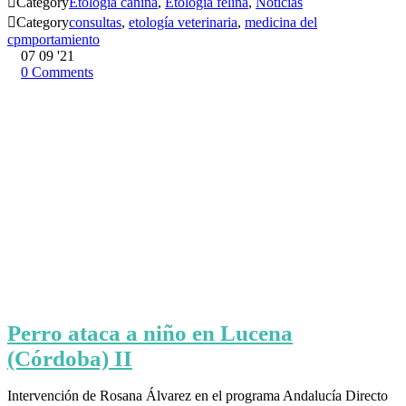

Category
Etología canina
,
Etología felina
,
Noticias

Category
consultas
,
etología veterinaria
,
medicina del
cpmportamiento
07
09 '21
0
Comments
Perro ataca a niño en Lucena
(Córdoba) II
Intervención de Rosana Álvarez en el programa Andalucía Directo