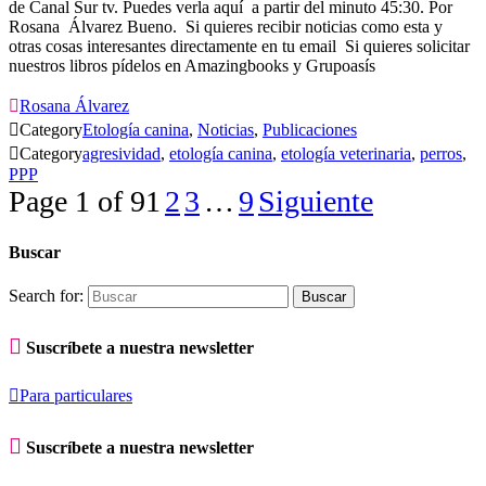
de Canal Sur tv. Puedes verla aquí a partir del minuto 45:30. Por
Rosana Álvarez Bueno. Si quieres recibir noticias como esta y
otras cosas interesantes directamente en tu email Si quieres solicitar
nuestros libros pídelos en Amazingbooks y Grupoasís

Rosana Álvarez

Category
Etología canina
,
Noticias
,
Publicaciones

Category
agresividad
,
etología canina
,
etología veterinaria
,
perros
,
PPP
Page 1 of 9
1
2
3
…
9
Siguiente
Buscar
Search for:

Suscríbete a nuestra newsletter

Para particulares

Suscríbete a nuestra newsletter