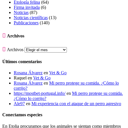
Etología felina
(64)
Firma invitada
(6)
Noticias
(87)
Noticias científicas
(13)
Publicaciones
(140)

Archivos

Archivos
Últimos comentarios
Rosana Álvarez
en
Vet & Go
Raquel
en
Vet & Go
Rosana Álvarez
en
Mi perro protege su comida. ¿Cómo lo
corrijo?
https://mostbet-portugal.info/
en
Mi perro protege su comida.
¿Cómo lo corrijo?
Ale97
en
Mi experiencia con el ataque de un perro agresivo
Conectamos especies
En Etolia procuramos que los animales se sientan como miembros