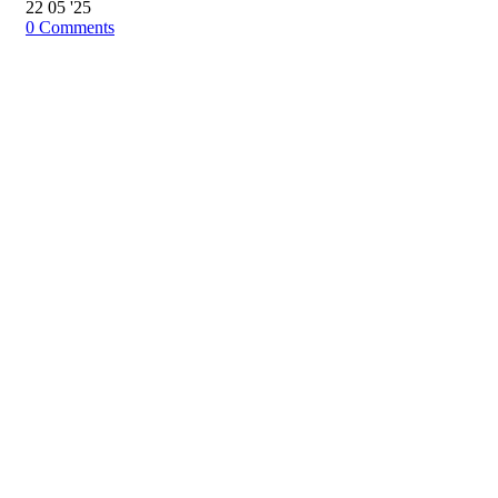
22
05 '25
0
Comments