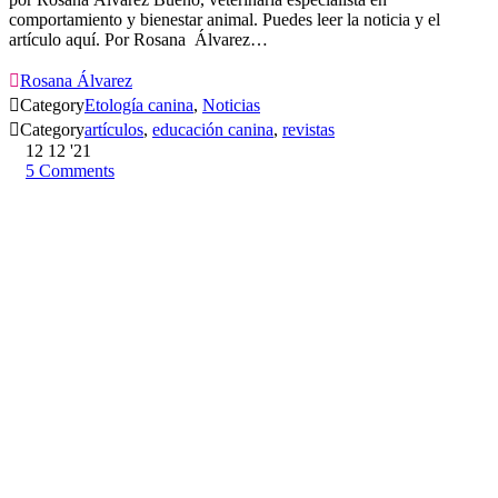
comportamiento y bienestar animal. Puedes leer la noticia y el
artículo aquí. Por Rosana Álvarez…

Rosana Álvarez

Category
Etología canina
,
Noticias

Category
artículos
,
educación canina
,
revistas
12
12 '21
5
Comments