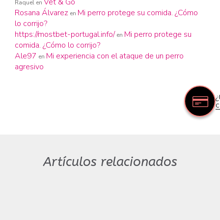
Vet & Go
Raquel
en
Rosana Álvarez
Mi perro protege su comida. ¿Cómo
en
lo corrijo?
https://mostbet-portugal.info/
Mi perro protege su
en
comida. ¿Cómo lo corrijo?
Ale97
Mi experiencia con el ataque de un perro
en
agresivo
¿
c
Artículos relacionados