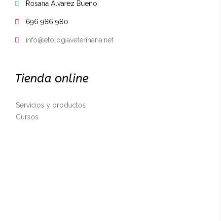
Rosana Álvarez Bueno

696 986 980

info@etologiaveterinaria.net

Tienda online
Servicios y productos
Cursos