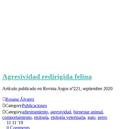
Agresividad redirigida felina
Artículo publicado en Revista Argos nº221, septiembre 2020

Rosana Álvarez

Category
Publicaciones

Category
adiestramiento
,
agresividad
,
bienestar animal
,
comportamiento
,
etología
,
etología veterinaria
,
gato
,
perro
11
11 '19
0
Comments