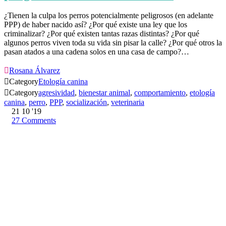
¿Tienen la culpa los perros potencialmente peligrosos (en adelante
PPP) de haber nacido así? ¿Por qué existe una ley que los
criminalizar? ¿Por qué existen tantas razas distintas? ¿Por qué
algunos perros viven toda su vida sin pisar la calle? ¿Por qué otros la
pasan atados a una cadena solos en una casa de campo?…

Rosana Álvarez

Category
Etología canina

Category
agresividad
,
bienestar animal
,
comportamiento
,
etología
canina
,
perro
,
PPP
,
socialización
,
veterinaria
21
10 '19
27
Comments