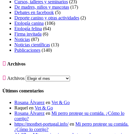
Cursos, talleres y seminarios
(23)
De madres, niños y mascotas
(17)
Debates en facebook
(5)
Deporte canino y otras actividades
(2)
Etología canina
(106)
Etología felina
(64)
Firma invitada
(6)
Noticias
(87)
Noticias científicas
(13)
Publicaciones
(140)

Archivos

Archivos
Últimos comentarios
Rosana Álvarez
en
Vet & Go
Raquel
en
Vet & Go
Rosana Álvarez
en
Mi perro protege su comida. ¿Cómo lo
corrijo?
https://mostbet-portugal.info/
en
Mi perro protege su comida.
¿Cómo lo corrijo?