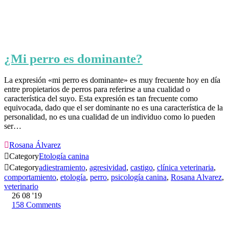
¿Mi perro es dominante?
La expresión «mi perro es dominante» es muy frecuente hoy en día
entre propietarios de perros para referirse a una cualidad o
característica del suyo. Esta expresión es tan frecuente como
equivocada, dado que el ser dominante no es una característica de la
personalidad, no es una cualidad de un individuo como lo pueden
ser…

Rosana Álvarez

Category
Etología canina

Category
adiestramiento
,
agresividad
,
castigo
,
clínica veterinaria
,
comportamiento
,
etología
,
perro
,
psicología canina
,
Rosana Alvarez
,
veterinario
26
08 '19
158
Comments