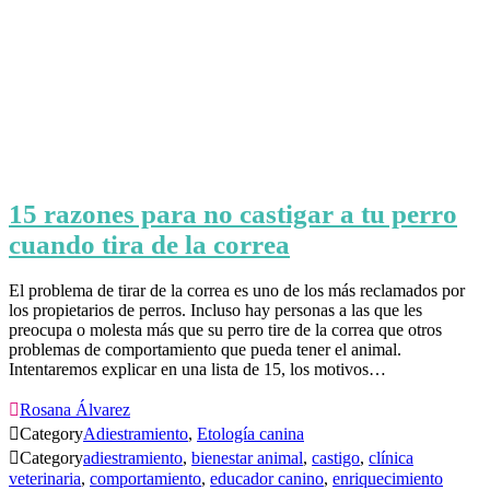
15 razones para no castigar a tu perro
cuando tira de la correa
El problema de tirar de la correa es uno de los más reclamados por
los propietarios de perros. Incluso hay personas a las que les
preocupa o molesta más que su perro tire de la correa que otros
problemas de comportamiento que pueda tener el animal.
Intentaremos explicar en una lista de 15, los motivos…

Rosana Álvarez

Category
Adiestramiento
,
Etología canina

Category
adiestramiento
,
bienestar animal
,
castigo
,
clínica
veterinaria
,
comportamiento
,
educador canino
,
enriquecimiento