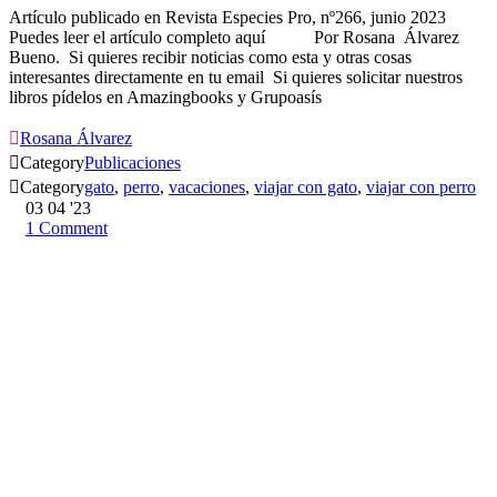
Artículo publicado en Revista Especies Pro, nº266, junio 2023
Puedes leer el artículo completo aquí Por Rosana Álvarez
Bueno. Si quieres recibir noticias como esta y otras cosas
interesantes directamente en tu email Si quieres solicitar nuestros
libros pídelos en Amazingbooks y Grupoasís

Rosana Álvarez

Category
Publicaciones

Category
gato
,
perro
,
vacaciones
,
viajar con gato
,
viajar con perro
03
04 '23
1
Comment