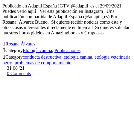
Publicado en Adaptil España IGTV @adaptil_es el 29/09/2021
Puedes verlo aquí Ver esta publicación en Instagram Una
publicación compartida de Adaptil España (@adaptil_es) Por
Rosana Álvarez Bueno. Si quieres recibir noticias como esta y
otras cosas interesantes directamente en tu email Si quieres solicitar
nuestros libros pídelos en Amazingbooks y Grupoasís

Rosana Álvarez

Category
Etología canina
,
Publicaciones

Category
conducta destructiva
,
etología canina
,
etología veterinaria
,
perro
,
problemas de comportamiento
31
08 '21
0
Comments