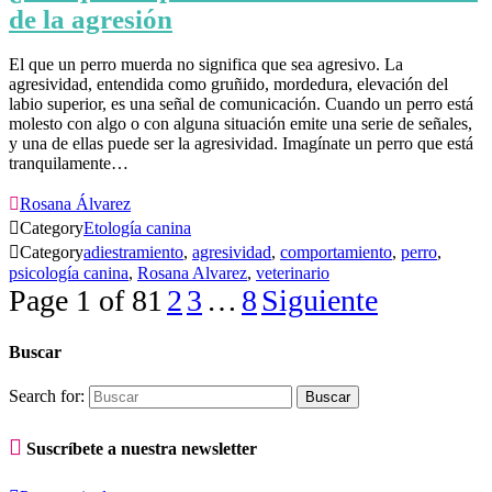
de la agresión
El que un perro muerda no significa que sea agresivo. La
agresividad, entendida como gruñido, mordedura, elevación del
labio superior, es una señal de comunicación. Cuando un perro está
molesto con algo o con alguna situación emite una serie de señales,
y una de ellas puede ser la agresividad. Imagínate un perro que está
tranquilamente…

Rosana Álvarez

Category
Etología canina

Category
adiestramiento
,
agresividad
,
comportamiento
,
perro
,
psicología canina
,
Rosana Alvarez
,
veterinario
Page 1 of 8
1
2
3
…
8
Siguiente
Buscar
Search for:

Suscríbete a nuestra newsletter