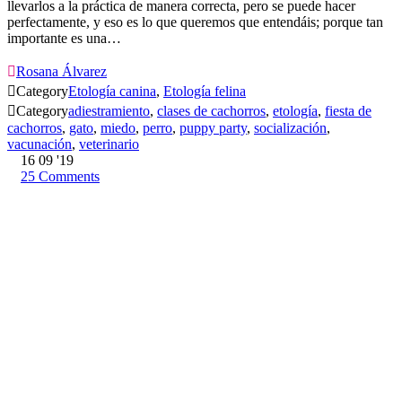
llevarlos a la práctica de manera correcta, pero se puede hacer
perfectamente, y eso es lo que queremos que entendáis; porque tan
importante es una…

Rosana Álvarez

Category
Etología canina
,
Etología felina

Category
adiestramiento
,
clases de cachorros
,
etología
,
fiesta de
cachorros
,
gato
,
miedo
,
perro
,
puppy party
,
socialización
,
vacunación
,
veterinario
16
09 '19
25
Comments