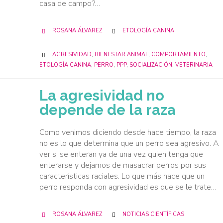
casa de campo?…
CATEGORY
ROSANA ÁLVAREZ
ETOLOGÍA CANINA


CATEGORY
AGRESIVIDAD
,
BIENESTAR ANIMAL
,
COMPORTAMIENTO
,

ETOLOGÍA CANINA
,
PERRO
,
PPP
,
SOCIALIZACIÓN
,
VETERINARIA
La agresividad no
depende de la raza
Como venimos diciendo desde hace tiempo, la raza
no es lo que determina que un perro sea agresivo. A
ver si se enteran ya de una vez quien tenga que
enterarse y dejamos de masacrar perros por sus
características raciales. Lo que más hace que un
perro responda con agresividad es que se le trate…
CATEGORY
ROSANA ÁLVAREZ
NOTICIAS CIENTÍFICAS

