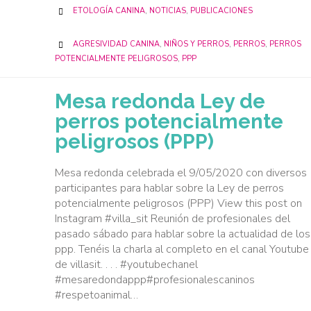
CATEGORY
ETOLOGÍA CANINA
,
NOTICIAS
,
PUBLICACIONES

CATEGORY
AGRESIVIDAD CANINA
,
NIÑOS Y PERROS
,
PERROS
,
PERROS

POTENCIALMENTE PELIGROSOS
,
PPP
Mesa redonda Ley de
perros potencialmente
peligrosos (PPP)
Mesa redonda celebrada el 9/05/2020 con diversos
participantes para hablar sobre la Ley de perros
potencialmente peligrosos (PPP) View this post on
Instagram #villa_sit Reunión de profesionales del
pasado sábado para hablar sobre la actualidad de los
ppp. Tenéis la charla al completo en el canal Youtube
de villasit. . . . #youtubechanel
#mesaredondappp#profesionalescaninos
#respetoanimal…