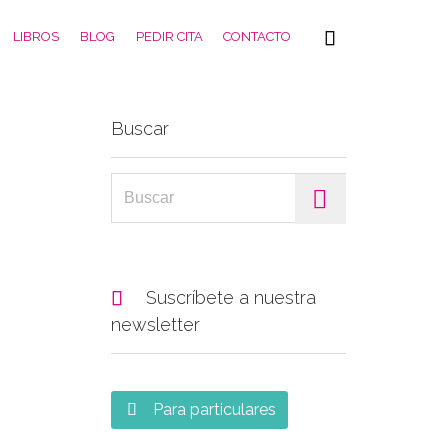
Skip

LIBROS
BLOG
PEDIR CITA
CONTACTO
to
content
Buscar
Search for:

Suscríbete a nuestra
newsletter
Para particulares
