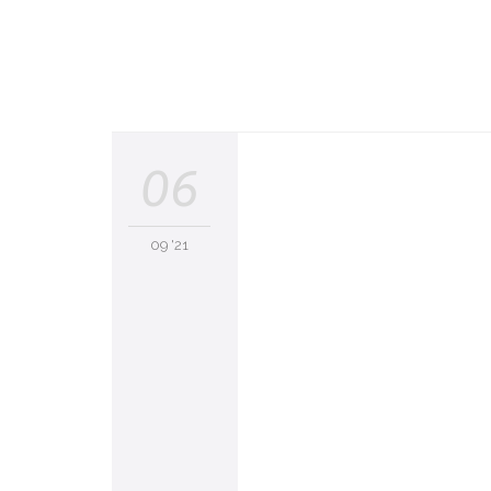
06
09 '21