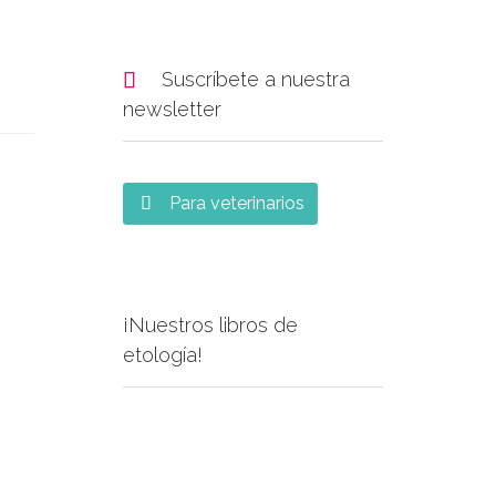

Suscríbete a nuestra
newsletter
Para veterinarios

¡Nuestros libros de
etología!