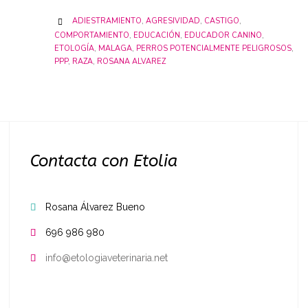
CATEGORY
ADIESTRAMIENTO
,
AGRESIVIDAD
,
CASTIGO
,

COMPORTAMIENTO
,
EDUCACIÓN
,
EDUCADOR CANINO
,
ETOLOGÍA
,
MALAGA
,
PERROS POTENCIALMENTE PELIGROSOS
,
PPP
,
RAZA
,
ROSANA ALVAREZ
Contacta con Etolia
Rosana Álvarez Bueno

696 986 980

info@etologiaveterinaria.net
