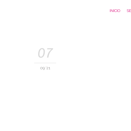
INICIO
SE
07
09 '21