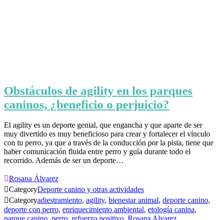
Obstáculos de agility en los parques
caninos, ¿beneficio o perjuicio?
El agility es un deporte genial, que engancha y que aparte de ser
muy divertido es muy beneficioso para crear y fortalecer el vínculo
con tu perro, ya que a través de la conducción por la pista, tiene que
haber comunicación fluida entre perro y guía durante todo el
recorrido. Además de ser un deporte…

Rosana Álvarez

Category
Deporte canino y otras actividades

Category
adiestramiento
,
agility
,
bienestar animal
,
deporte canino
,
deporte con perro
,
enriquecimiento ambiental
,
etología canina
,
parque canino
,
perro
,
refuerzo positivo
,
Rosana Alvarez