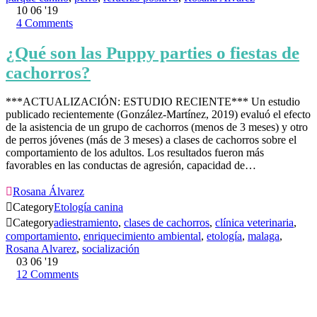
10
06 '19
4
Comments
¿Qué son las Puppy parties o fiestas de
cachorros?
***ACTUALIZACIÓN: ESTUDIO RECIENTE*** Un estudio
publicado recientemente (González-Martínez, 2019) evaluó el efecto
de la asistencia de un grupo de cachorros (menos de 3 meses) y otro
de perros jóvenes (más de 3 meses) a clases de cachorros sobre el
comportamiento de los adultos. Los resultados fueron más
favorables en las conductas de agresión, capacidad de…

Rosana Álvarez

Category
Etología canina

Category
adiestramiento
,
clases de cachorros
,
clínica veterinaria
,
comportamiento
,
enriquecimiento ambiental
,
etología
,
malaga
,
Rosana Alvarez
,
socialización
03
06 '19
12
Comments