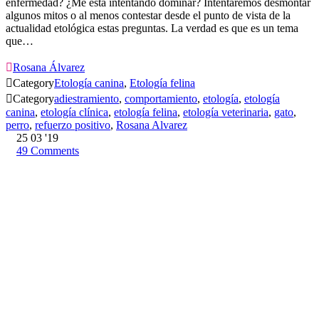
enfermedad? ¿Me está intentando dominar? Intentaremos desmontar
algunos mitos o al menos contestar desde el punto de vista de la
actualidad etológica estas preguntas. La verdad es que es un tema
que…

Rosana Álvarez

Category
Etología canina
,
Etología felina

Category
adiestramiento
,
comportamiento
,
etología
,
etología
canina
,
etología clínica
,
etología felina
,
etología veterinaria
,
gato
,
perro
,
refuerzo positivo
,
Rosana Alvarez
25
03 '19
49
Comments