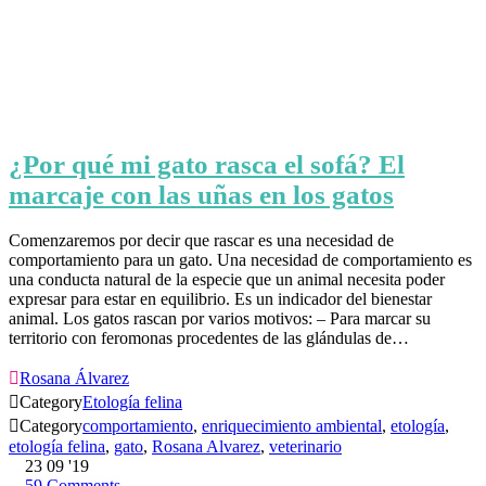
¿Por qué mi gato rasca el sofá? El
marcaje con las uñas en los gatos
Comenzaremos por decir que rascar es una necesidad de
comportamiento para un gato. Una necesidad de comportamiento es
una conducta natural de la especie que un animal necesita poder
expresar para estar en equilibrio. Es un indicador del bienestar
animal. Los gatos rascan por varios motivos: – Para marcar su
territorio con feromonas procedentes de las glándulas de…

Rosana Álvarez

Category
Etología felina

Category
comportamiento
,
enriquecimiento ambiental
,
etología
,
etología felina
,
gato
,
Rosana Alvarez
,
veterinario
23
09 '19
59
Comments