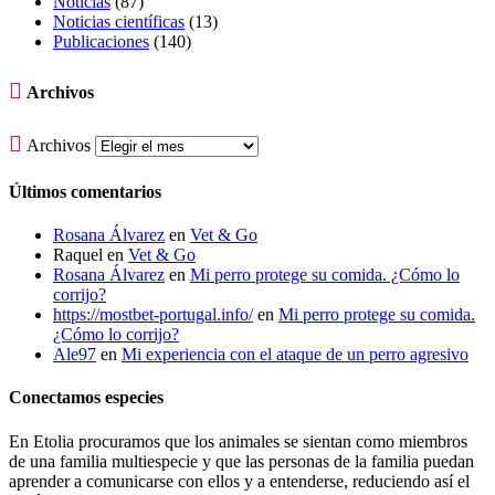
Noticias
(87)
Noticias científicas
(13)
Publicaciones
(140)

Archivos

Archivos
Últimos comentarios
Rosana Álvarez
en
Vet & Go
Raquel
en
Vet & Go
Rosana Álvarez
en
Mi perro protege su comida. ¿Cómo lo
corrijo?
https://mostbet-portugal.info/
en
Mi perro protege su comida.
¿Cómo lo corrijo?
Ale97
en
Mi experiencia con el ataque de un perro agresivo
Conectamos especies
En Etolia procuramos que los animales se sientan como miembros
de una familia multiespecie y que las personas de la familia puedan
aprender a comunicarse con ellos y a entenderse, reduciendo así el