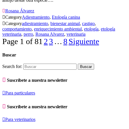
antojo desde otra especie….

Rosana Álvarez

Category
Adiestramiento
,
Etología canina

Category
adiestramiento
,
bienestar animal
,
castigo
,
comportamiento
,
enriquecimiento ambiental
,
etología
,
etología
veterinaria
,
perro
,
Rosana Alvarez
,
veterinaria
Page 1 of 8
1
2
3
…
8
Siguiente
Buscar
Search for:

Suscríbete a nuestra newsletter

Para particulares

Suscríbete a nuestra newsletter

Para veterinarios