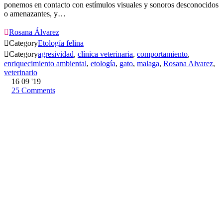
ponemos en contacto con estímulos visuales y sonoros desconocidos
o amenazantes, y…

Rosana Álvarez

Category
Etología felina

Category
agresividad
,
clínica veterinaria
,
comportamiento
,
enriquecimiento ambiental
,
etología
,
gato
,
malaga
,
Rosana Alvarez
,
veterinario
16
09 '19
25
Comments