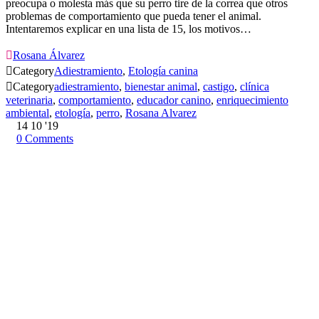
preocupa o molesta más que su perro tire de la correa que otros
problemas de comportamiento que pueda tener el animal.
Intentaremos explicar en una lista de 15, los motivos…

Rosana Álvarez

Category
Adiestramiento
,
Etología canina

Category
adiestramiento
,
bienestar animal
,
castigo
,
clínica
veterinaria
,
comportamiento
,
educador canino
,
enriquecimiento
ambiental
,
etología
,
perro
,
Rosana Alvarez
14
10 '19
0
Comments