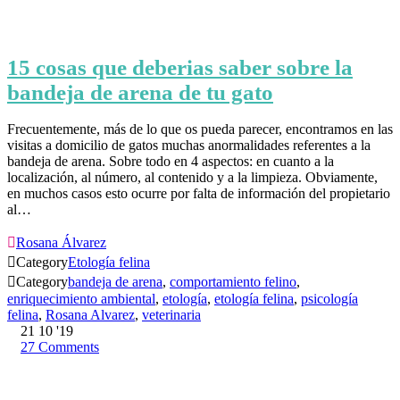
15 cosas que deberias saber sobre la
bandeja de arena de tu gato
Frecuentemente, más de lo que os pueda parecer, encontramos en las
visitas a domicilio de gatos muchas anormalidades referentes a la
bandeja de arena. Sobre todo en 4 aspectos: en cuanto a la
localización, al número, al contenido y a la limpieza. Obviamente,
en muchos casos esto ocurre por falta de información del propietario
al…

Rosana Álvarez

Category
Etología felina

Category
bandeja de arena
,
comportamiento felino
,
enriquecimiento ambiental
,
etología
,
etología felina
,
psicología
felina
,
Rosana Alvarez
,
veterinaria
21
10 '19
27
Comments