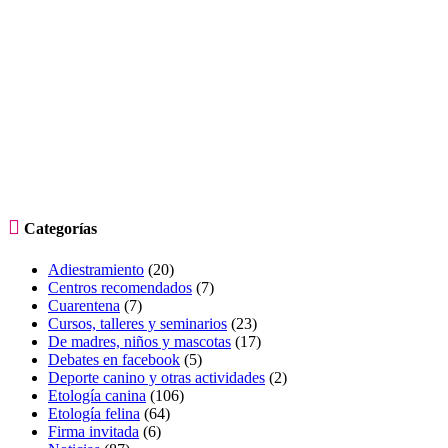

Categorías
Adiestramiento
(20)
Centros recomendados
(7)
Cuarentena
(7)
Cursos, talleres y seminarios
(23)
De madres, niños y mascotas
(17)
Debates en facebook
(5)
Deporte canino y otras actividades
(2)
Etología canina
(106)
Etología felina
(64)
Firma invitada
(6)