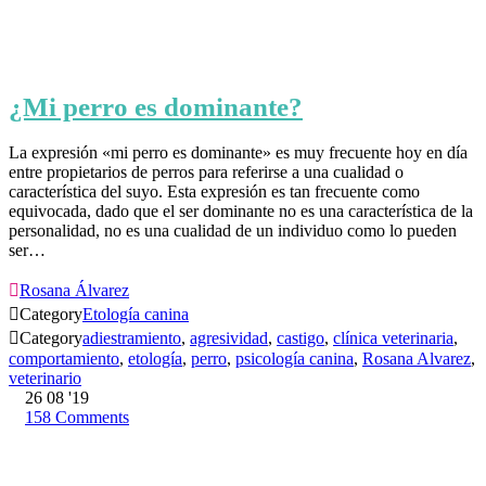
¿Mi perro es dominante?
La expresión «mi perro es dominante» es muy frecuente hoy en día
entre propietarios de perros para referirse a una cualidad o
característica del suyo. Esta expresión es tan frecuente como
equivocada, dado que el ser dominante no es una característica de la
personalidad, no es una cualidad de un individuo como lo pueden
ser…

Rosana Álvarez

Category
Etología canina

Category
adiestramiento
,
agresividad
,
castigo
,
clínica veterinaria
,
comportamiento
,
etología
,
perro
,
psicología canina
,
Rosana Alvarez
,
veterinario
26
08 '19
158
Comments