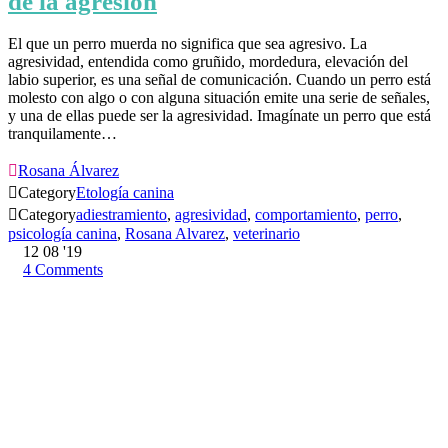
de la agresión
El que un perro muerda no significa que sea agresivo. La
agresividad, entendida como gruñido, mordedura, elevación del
labio superior, es una señal de comunicación. Cuando un perro está
molesto con algo o con alguna situación emite una serie de señales,
y una de ellas puede ser la agresividad. Imagínate un perro que está
tranquilamente…

Rosana Álvarez

Category
Etología canina

Category
adiestramiento
,
agresividad
,
comportamiento
,
perro
,
psicología canina
,
Rosana Alvarez
,
veterinario
12
08 '19
4
Comments