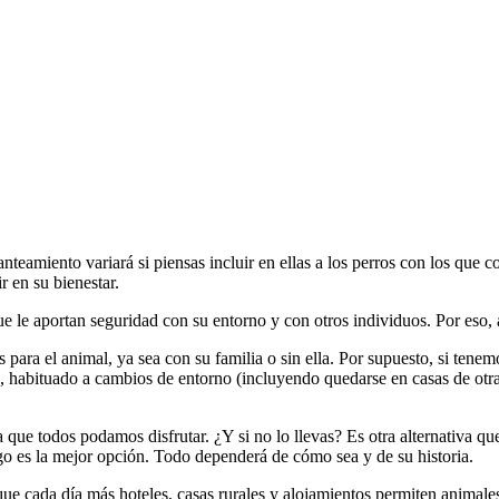
teamiento variará si piensas incluir en ellas a los perros con los que co
r en su bienestar.
e le aportan seguridad con su entorno y con otros individuos. Por eso, al
es para el animal, ya sea con su familia o sin ella. Por supuesto, si te
habituado a cambios de entorno (incluyendo quedarse en casas de otras p
 que todos podamos disfrutar. ¿Y si no lo llevas? Es otra alternativa q
igo es la mejor opción. Todo dependerá de cómo sea y de su historia.
que cada día más hoteles, casas rurales y alojamientos permiten animales