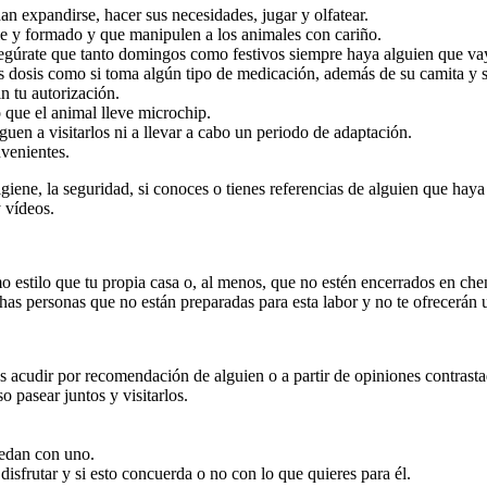
n expandirse, hacer sus necesidades, jugar y olfatear.
le y formado y que manipulen a los animales con cariño.
gúrate que tanto domingos como festivos siempre haya alguien que vaya
as dosis como si toma algún tipo de medicación, además de su camita y s
n tu autorización.
o que el animal lleve microchip.
uen a visitarlos ni a llevar a cabo un periodo de adaptación.
nvenientes.
iene, la seguridad, si conoces o tienes referencias de alguien que haya
 vídeos.
 estilo que tu propia casa o, al menos, que no estén encerrados en chen
as personas que no están preparadas para esta labor y no te ofrecerán u
 acudir por recomendación de alguien o a partir de opiniones contrasta
 pasear juntos y visitarlos.
uedan con uno.
 disfrutar y si esto concuerda o no con lo que quieres para él.