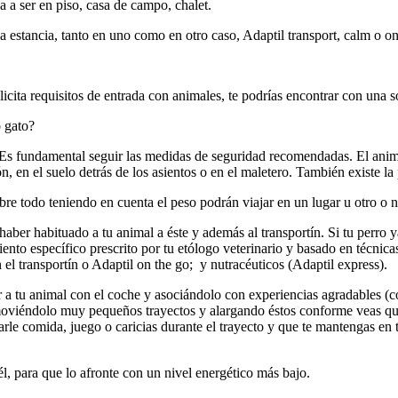
va a ser en piso, casa de campo, chalet.
a estancia, tanto en uno como en otro caso, Adaptil transport, calm o o
icita requisitos de entrada con animales, te podrías encontrar con una 
o gato?
Es fundamental seguir las medidas de seguridad recomendadas. El anima
 en el suelo detrás de los asientos o en el maletero. También existe la 
obre todo teniendo en cuenta el peso podrán viajar en un lugar u otro o n
haber habituado a tu animal a éste y además al transportín. Si tu perro
ento específico prescrito por tu etólogo veterinario y basado en técni
 el transportín o Adaptil on the go;
y nutracéuticos (Adaptil express).
 a tu animal con el coche y asociándolo con experiencias agradables (com
oviéndolo muy pequeños trayectos y alargando éstos conforme veas que
narle comida, juego o caricias durante el trayecto y que te mantengas en
, para que lo afronte con un nivel energético más bajo.