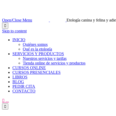
Open/Close Menu
Etología canina y felina y ad

Skip to content
INICIO
Quiénes somos
Qué es la etología
SERVICIOS Y PRODUCTOS
Nuestros servicios y tarifas
Tienda online de servicios y productos
CURSOS ONLINE
CURSOS PRESENCIALES
LIBROS
BLOG
PEDIR CITA
CONTACTO

...
