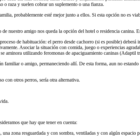
o o raza y suelen cobrar un suplemento o una fianza.
familia, probablemente esté mejor junto a ellos. Si esta opción no es v
e nuestro amigo nos queda la opción del hotel o residencia canina. Es 
roceso de habituación: el perro desde cachorro (si es posible) deberá ir 
sivamente. Asociar la situación con comida, juego o experiencias agradab
és se aminora utilizando feromonas de apaciguamiento caninas (Adaptil t
ún familiar o amigo, permaneciendo allí. De esta forma, aun no estando e
 con otros perros, sería otra alternativa.
vida.
nsideramos que hay que tener en cuenta:
s, una zona resguardada y con sombra, ventiladas y con algún espacio p