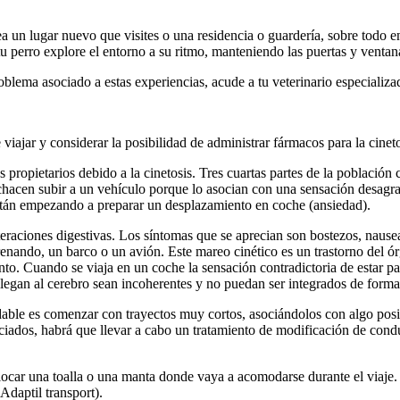
 un lugar nuevo que visites o una residencia o guardería, sobre todo en
 perro explore el entorno a su ritmo, manteniendo las puertas y ventana
oblema asociado a estas experiencias, acude a tu veterinario especiali
iajar y considerar la posibilidad de administrar fármacos para la cinetos
s propietarios debido a la cinetosis. Tres cuartas partes de la población
chacen subir a un vehículo porque lo asocian con una sensación desagr
stán empezando a preparar un desplazamiento en coche (ansiedad).
teraciones digestivas. Los síntomas que se aprecian son bostezos, naus
ndo, un barco o un avión. Este mareo cinético es un trastorno del órga
to. Cuando se viaja en un coche la sensación contradictoria de estar pa
legan al cerebro sean incoherentes y no puedan ser integrados de form
ndable es comenzar con trayectos muy cortos, asociándolos con algo posi
ciados, habrá que llevar a cabo un tratamiento de modificación de condu
car una toalla o una manta donde vaya a acomodarse durante el viaje. Si
Adaptil transport).