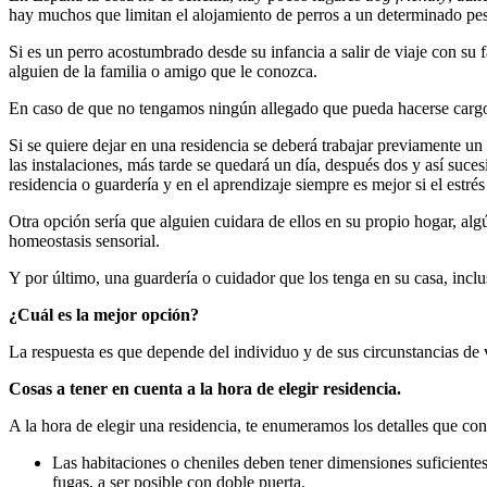
hay muchos que limitan el alojamiento de perros a un determinado pes
Si es un perro acostumbrado desde su infancia a salir de viaje con su 
alguien de la familia o amigo que le conozca.
En caso de que no tengamos ningún allegado que pueda hacerse cargo d
Si se quiere dejar en una residencia se deberá trabajar previamente un p
las instalaciones, más tarde se quedará un día, después dos y así suce
residencia o guardería y en el aprendizaje siempre es mejor si el estr
Otra opción sería que alguien cuidara de ellos en su propio hogar, alg
homeostasis sensorial.
Y por último, una guardería o cuidador que los tenga en su casa, incluso
¿Cuál es la mejor opción?
La respuesta es que depende del individuo y de sus circunstancias de 
Cosas a tener en cuenta a la hora de elegir residencia.
A la hora de elegir una residencia, te enumeramos los detalles que co
Las habitaciones o cheniles deben tener dimensiones suficiente
fugas, a ser posible con doble puerta.