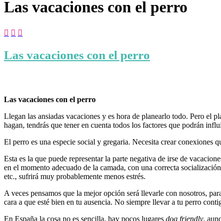
Las vacaciones con el perro



Las vacaciones con el perro
Las vacaciones con el perro
Llegan las ansiadas vacaciones y es hora de planearlo todo. Pero el plan
hagan, tendrás que tener en cuenta todos los factores que podrán influi
El perro es una especie social y gregaria. Necesita crear conexiones qu
Esta es la que puede representar la parte negativa de irse de vacacion
en el momento adecuado de la camada, con una correcta socialización, 
etc., sufrirá muy probablemente menos estrés.
A veces pensamos que la mejor opción será llevarle con nosotros, para
cara a que esté bien en tu ausencia. No siempre llevar a tu perro cont
En España la cosa no es sencilla, hay pocos lugares
dog friendly
, aun