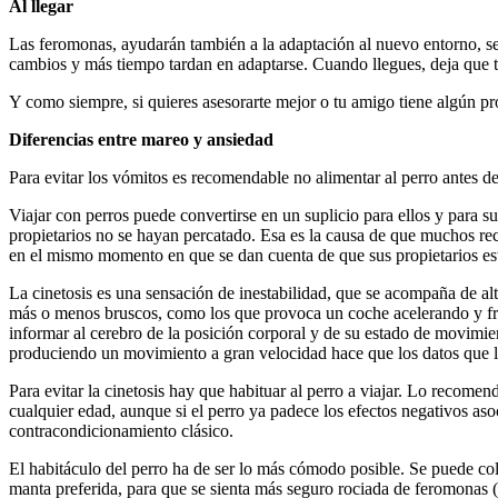
Al llegar
Las feromonas, ayudarán también a la adaptación al nuevo entorno, sea
cambios y más tiempo tardan en adaptarse. Cuando llegues, deja que tu
Y como siempre, si quieres asesorarte mejor o tu amigo tiene algún pr
Diferencias entre mareo y ansiedad
Para evitar los vómitos es recomendable no alimentar al perro antes de v
Viajar con perros puede convertirse en un suplicio para ellos y para su
propietarios no se hayan percatado. Esa es la causa de que muchos re
en el mismo momento en que se dan cuenta de que sus propietarios e
La cinetosis es una sensación de inestabilidad, que se acompaña de al
más o menos bruscos, como los que provoca un coche acelerando y frena
informar al cerebro de la posición corporal y de su estado de movimien
produciendo un movimiento a gran velocidad hace que los datos que l
Para evitar la cinetosis hay que habituar al perro a viajar. Lo recome
cualquier edad, aunque si el perro ya padece los efectos negativos aso
contracondicionamiento clásico.
El habitáculo del perro ha de ser lo más cómodo posible. Se puede colo
manta preferida, para que se sienta más seguro rociada de feromonas (