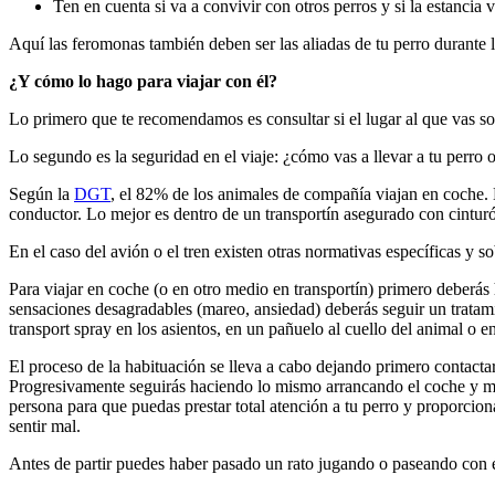
Ten en cuenta si va a convivir con otros perros y si la estancia 
Aquí las feromonas también deben ser las aliadas de tu perro durante l
¿Y cómo lo hago para viajar con él?
Lo primero que te recomendamos es consultar si el lugar al que vas sol
Lo segundo es la seguridad en el viaje: ¿cómo vas a llevar a tu perro 
Según la
DGT
, el 82% de los animales de compañía viajan en coche. 
conductor. Lo mejor es dentro de un transportín asegurado con cinturón,
En el caso del avión o el tren existen otras normativas específicas y s
Para viajar en coche (o en otro medio en transportín) primero deberás 
sensaciones desagradables (mareo, ansiedad) deberás seguir un tratami
transport spray en los asientos, en un pañuelo al cuello del animal o en
El proceso de la habituación se lleva a cabo dejando primero contactar
Progresivamente seguirás haciendo lo mismo arrancando el coche y m
persona para que puedas prestar total atención a tu perro y proporcio
sentir mal.
Antes de partir puedes haber pasado un rato jugando o paseando con él