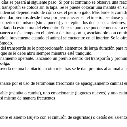
 días se pasará al siguiente paso. Si por el contrario se observa una re
transportín se coloca sin la tapa. Se le puede colocar una mantita en su
udencial dependiendo de cómo sea el perro o gato. Más tarde la comida s
ueden dar premios desde fuera por permanecer
en el interior, sentarse y 
superior del mismo (sin la puerta) y se repiten los dos pasos anteriores,
ariado la estructura del elemento. En este punto se puede comenzar a es
rmanezca más tiempo en el interior del transportín, asociándolo con com
rrándola brevemente cuando el animal se encuentre en el interior. Se le o
 cómodo.
 del transportín se le proporcionarán elementos de larga duración para m
lo que se le debe abrir siempre mientras esté tranquilo.
ionamiento operante, lanzando un premio dentro del transportín y pronu
 salga.
moverlo de una habitación a otra mientras se le dan premios al animal a t
ñarse por el uso de feromonas (feromona de apaciguamiento canina) en e
ble (mantita o camita), uno emocionante (juguetes nuevos) y uno estimu
r sí mismo de manera frecuentes
bre el asiento (sujeto con el cinturón de seguridad) o detrás del asiento 