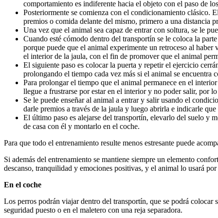
comportamiento es indiferente hacia el objeto con el paso de los
Posteriormente se comienza con el condicionamiento clásico. El 
premios o comida delante del mismo, primero a una distancia pr
Una vez que el animal sea capaz de entrar con soltura, se le p
Cuando esté cómodo dentro del transportín se le coloca la parte 
porque puede que el animal experimente un retroceso al haber v
el interior de la jaula, con el fin de promover que el animal pe
El siguiente paso es colocar la puerta y repetir el ejercicio ce
prolongando el tiempo cada vez más si el animal se encuentra
Para prolongar el tiempo que el animal permanece en el interior
llegue a frustrarse por estar en el interior y no poder salir, por 
Se le puede enseñar al animal a entrar y salir usando el condic
darle premios a través de la jaula y luego abrirla e indicarle que
El último paso es alejarse del transportín, elevarlo del suelo y 
de casa con él y montarlo en el coche.
Para que todo el entrenamiento resulte menos estresante puede acompa
Si además del entrenamiento se mantiene siempre un elemento conforta
descanso, tranquilidad y emociones positivas, y el animal lo usará po
En el coche
Los perros podrán viajar dentro del transportín, que se podrá colocar so
seguridad puesto o en el maletero con una reja separadora.