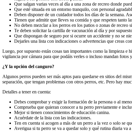
Que salgan varias veces al día a una zona de recreo donde pueda
Que esté situada en un entorno tranquilo, con personal agradab
Deben disponer de un cuidador todos los días de la semana. Ase
Tienen que admitir que lleves su comida y que respeten tanto l
No deben mezclar a los perros en los patios o zonas de recreo si
Te deben solicitar la cartilla de vacunación al día y por supuest
Que dispongan de seguro por si ocurre un accidente y no se nieg
Dejarles una lista con indicaciones o advertencias que creas co
Luego, por supuesto están cosas tan importantes como la limpieza e hig
vigilancia por cámara para que podáis verles o incluso mandan fotos y
¿Y la opción del canguro?
Algunos perros pueden ser más aptos para quedarse en sitios del mismo
separación, que tengan problemas con otros perros, etc. Pero hay much
Detalles a tener en cuenta:
Debes comprobar y exigir la formación de la persona o al menos
Comprueba que quieran conocer a tu perro previamente e incluso
Mejor si tienen conocimientos de educación canina.
Acuérdate de la lista con las indicaciones.
Ten en cuenta si acogen a más de un perro a la vez o solo se q
Averigua si tu perro se va a quedar solo y qué rutina diaria va a