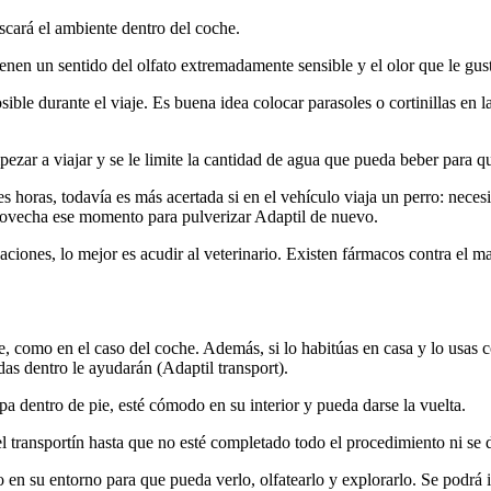
scará el ambiente dentro del coche.
enen un sentido del olfato extremadamente sensible y el olor que le gus
le durante el viaje. Es buena idea colocar parasoles o cortinillas en la
pezar a viajar y se le limite la cantidad de agua que pueda beber para q
horas, todavía es más acertada si en el vehículo viaja un perro: necesit
ovecha ese momento para pulverizar Adaptil de nuevo.
iones, lo mejor es acudir al veterinario. Existen fármacos contra el mar
te, como en el caso del coche. Además, si lo habitúas en casa y lo usas
das dentro le ayudarán (Adaptil transport).
a dentro de pie, esté cómodo en su interior y pueda darse la vuelta.
el transportín hasta que no esté completado todo el procedimiento ni se 
en su entorno para que pueda verlo, olfatearlo y explorarlo. Se podrá 