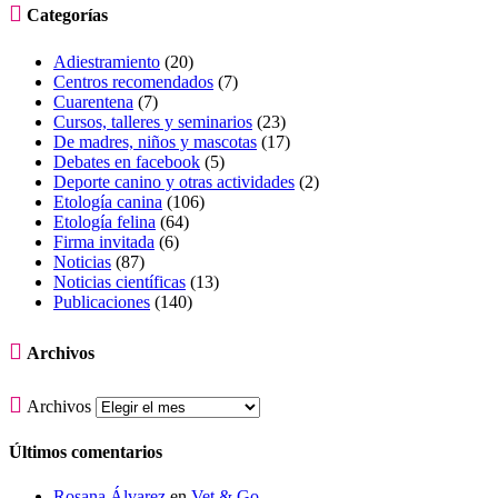

Categorías
Adiestramiento
(20)
Centros recomendados
(7)
Cuarentena
(7)
Cursos, talleres y seminarios
(23)
De madres, niños y mascotas
(17)
Debates en facebook
(5)
Deporte canino y otras actividades
(2)
Etología canina
(106)
Etología felina
(64)
Firma invitada
(6)
Noticias
(87)
Noticias científicas
(13)
Publicaciones
(140)

Archivos

Archivos
Últimos comentarios
Rosana Álvarez
en
Vet & Go