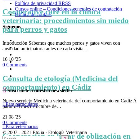
Política de privacidad RRSS
Cursos online – Condiciones generales de contratación
Cooperative care en la clínica
Política de cookies
veterinaria: procedimientos sin miedo
Síguenos
para perros y gatos
Introducción Sabemos que muchos perros y gatos viven con
ansiedad anticipatoria antes de cada visita…
16
10 '25
0
Comments
Consulta de etología (Medicina del
comportamiento) en Cádiz

Suscríbete a nuestra newsletter
Nuevo servicio Medicina veterinaria del comportamiento en Cádiz A

Para particulares
partir del mes de octubre de…
21
08 '25
0
Comments

Para veterinarios
© 2007 - 2021 Etolia · Etología Veterinaria
Cooperación en lugar de obligación en