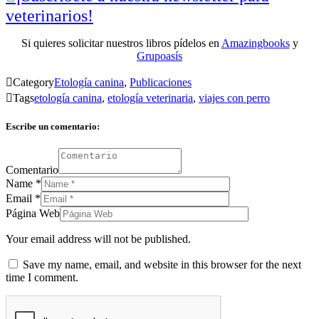
veterinarios!
Si quieres solicitar nuestros libros pídelos en
Amazingbooks
y
Grupoasís

Category
Etología canina
,
Publicaciones

Tags
etología canina
,
etología veterinaria
,
viajes con perro
Escribe un comentario:
Comentario
Name
*
Email
*
Página Web
Your email address will not be published.
Save my name, email, and website in this browser for the next
time I comment.