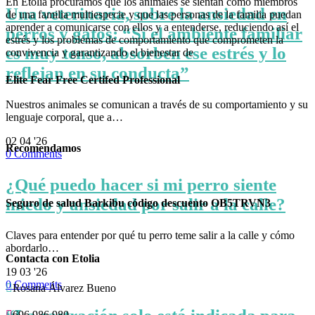
En Etolia procuramos que los animales se sientan como miembros
Una veterinaria, sobre la ansiedad en
de una familia multiespecie y que las personas de la familia puedan
aprender a comunicarse con ellos y a entenderse, reduciendo así el
perros y gatos: “Si el ambiente familiar
estrés y los problemas de comportamiento que comprometen la
es muy tenso, absorben ese estrés y lo
convivencia y garantizando el bienestar de
reflejan en su conducta”
Elite Fear Free Certifed Professional
Nuestros animales se comunican a través de su comportamiento y su
lenguaje corporal, que a…
02
04 '26
Recomendamos
0
Comments
¿Qué puedo hacer si mi perro siente
miedo y ansiedad por salir a la calle?
Seguro de salud Barkibu código descuento OB5TRVN3
Claves para entender por qué tu perro teme salir a la calle y cómo
abordarlo…
Contacta con Etolia
19
03 '26
0
Comments

Rosana Álvarez Bueno

696 986 980