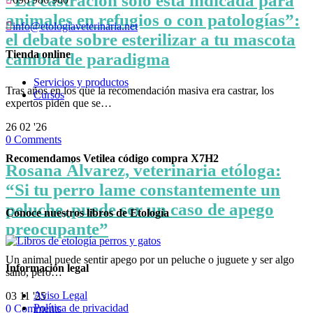
“La castración solo está indicada para
animales en refugios o con patologías”:

info@etologiaveterinaria.net
el debate sobre esterilizar a tu mascota
Tienda online
cambia de paradigma
Servicios y productos
Tras años en los que la recomendación masiva era castrar, los
Cursos
expertos piden que se…
26
02 '26
0
Comments
Recomendamos Vetilea código compra X7H2
Rosana Álvarez, veterinaria etóloga:
“Si tu perro lame constantemente un
peluche, puede ser un caso de apego
Conoce nuestros libros de Etología
preocupante”
Un animal puede sentir apego por un peluche o juguete y ser algo
Información legal
sano, pero…
Aviso Legal
03
11 '25
Política de privacidad
0
Comments