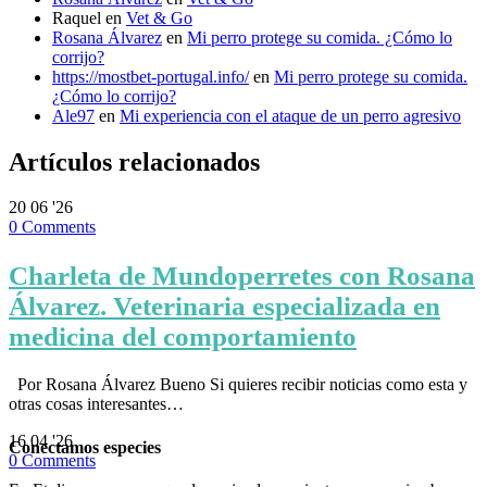
Raquel
en
Vet & Go
Rosana Álvarez
en
Mi perro protege su comida. ¿Cómo lo
corrijo?
https://mostbet-portugal.info/
en
Mi perro protege su comida.
¿Cómo lo corrijo?
Ale97
en
Mi experiencia con el ataque de un perro agresivo
Artículos relacionados
20
06 '26
0
Comments
Charleta de Mundoperretes con Rosana
Álvarez. Veterinaria especializada en
medicina del comportamiento
Por Rosana Álvarez Bueno Si quieres recibir noticias como esta y
otras cosas interesantes…
16
04 '26
Conectamos especies
0
Comments