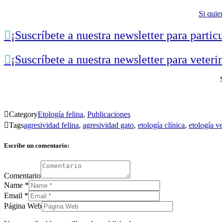
Si quie

¡Suscríbete a nuestra newsletter para partic

¡Suscríbete a nuestra newsletter para veteri

Category
Etología felina
,
Publicaciones

Tags
agresividad felina
,
agresividad gato
,
etología clínica
,
etología ve
Escribe un comentario:
Comentario
Name
*
Email
*
Página Web