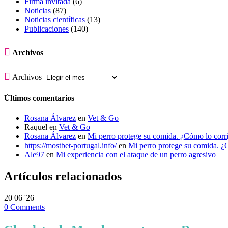
Firma invitada
(6)
Noticias
(87)
Noticias científicas
(13)
Publicaciones
(140)

Archivos

Archivos
Últimos comentarios
Rosana Álvarez
en
Vet & Go
Raquel
en
Vet & Go
Rosana Álvarez
en
Mi perro protege su comida. ¿Cómo lo corr
https://mostbet-portugal.info/
en
Mi perro protege su comida. ¿
Ale97
en
Mi experiencia con el ataque de un perro agresivo
Artículos relacionados
20
06 '26
0
Comments