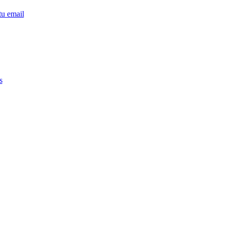
tu email
s