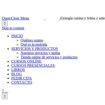
Open/Close Menu
Etología canina y felina y ad

Skip to content
INICIO
Quiénes somos
Qué es la etología
SERVICIOS Y PRODUCTOS
Nuestros servicios y tarifas
Tienda online de servicios y productos
CURSOS ONLINE
CURSOS PRESENCIALES
LIBROS
BLOG
PEDIR CITA
CONTACTO

...
