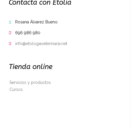
Contacta con Etolia
Rosana Álvarez Bueno

696 986 980

info@etologiaveterinaria.net

Tienda online
Servicios y productos
Cursos