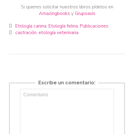
Si quieres solicitar nuestros libros pídelos en
Amazingbooks
y
Grupoasís
Category
Etología canina
,
Etología felina
,
Publicaciones

Tags
castración
,
etología veterinaria

Escribe un comentario: