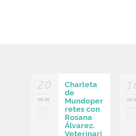
20
1
Charleta
de
Mundoper
06 '26
04 '2
retes con
0
0
Rosana
Álvarez.
Veterinari