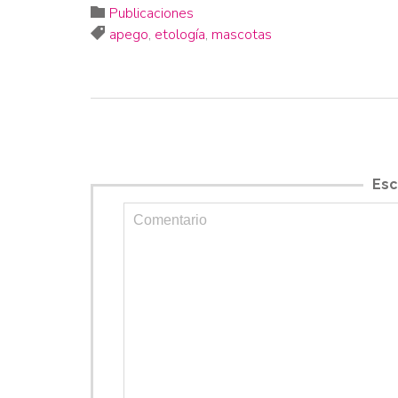
Category

Publicaciones
Tags

apego
,
etología
,
mascotas
Esc