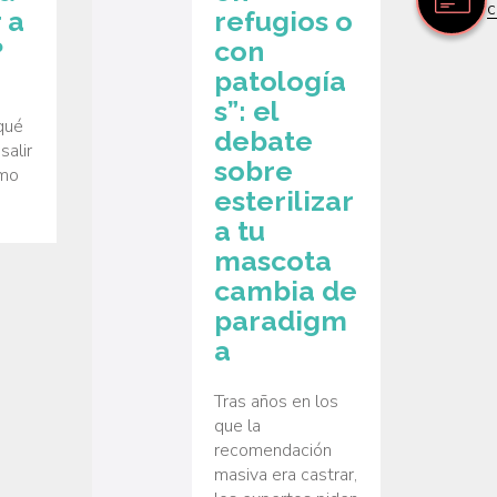
c
 a
refugios o
?
con
patología
s”: el
qué
debate
salir
sobre
ómo
esterilizar
a tu
mascota
cambia de
paradigm
a
Tras años en los
que la
recomendación
masiva era castrar,