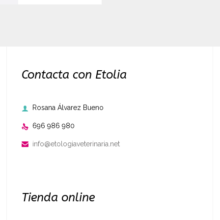
Contacta con Etolia
Rosana Álvarez Bueno

696 986 980

info@etologiaveterinaria.net

Tienda online