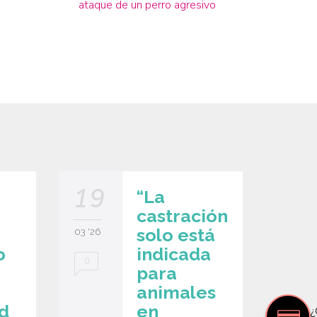
ataque de un perro agresivo
19
03
“La
castración
solo está
03 '26
11 '25
o
indicada
0
0
para
animales
d
en
¿