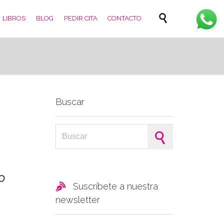
Skip

LIBROS
BLOG
PEDIR CITA
CONTACTO
to
content
Buscar
Search for:
o

Suscríbete a nuestra
newsletter