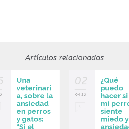
Artículos relacionados
6
02
Una
¿Qué
veterinari
puedo
a, sobre la
hacer si
6
04 '26
ansiedad
mi perr
0
en perros
siente
y gatos:
miedo y
“Si el
ansieda