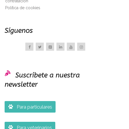
contratación
Política de cookies
Síguenos

Suscríbete a nuestra
newsletter

Para particulares

Para veterinarios