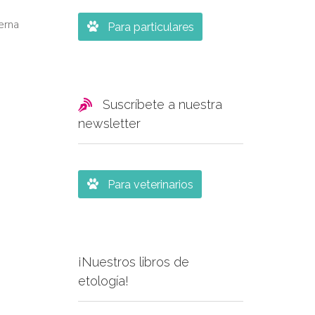
erna

Para particulares

Suscríbete a nuestra
newsletter

Para veterinarios
¡Nuestros libros de
etología!