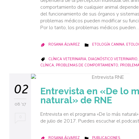
dependerá de la percepción individual del anim
comportamiento de cualquier animal depende
del funcionamiento de sus órganos y sistema
problemas médicos pueden modificar su func
Por lo tanto, los problemas médicos pueden…
CATEGORY
ROSANA ÁLVAREZ
ETOLOGÍA CANINA
,
ETOLOG


CATEGORY
CLÍNICA VETERINARIA
,
DIAGNÓSTICO VETERINARIO

CLÍNICA
,
PROBLEMAS DE COMPORTAMIENTO
,
PROBLEMA
02
Entrevista en «De lo 
natural» de RNE
08 '17
Entrevista en el programa «De lo más natural»
0
de julio de 2017. Puedes escuchar el podcas
CATEGORY
ROSANA ÁLVAREZ
PUBLICACIONES

