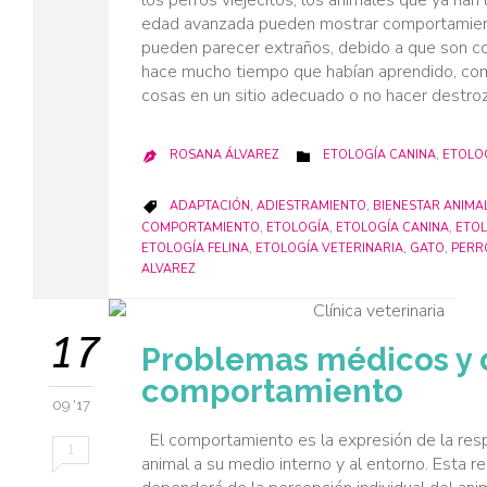
los perros viejecitos, los animales que ya han
edad avanzada pueden mostrar comportamie
pueden parecer extraños, debido a que son c
hace mucho tiempo que habían aprendido, co
cosas en un sitio adecuado o no hacer destro
CATEGORY
ROSANA ÁLVAREZ
ETOLOGÍA CANINA
,
ETOLOG


CATEGORY
ADAPTACIÓN
,
ADIESTRAMIENTO
,
BIENESTAR ANIMA

COMPORTAMIENTO
,
ETOLOGÍA
,
ETOLOGÍA CANINA
,
ETOL
ETOLOGÍA FELINA
,
ETOLOGÍA VETERINARIA
,
GATO
,
PERR
ALVAREZ
17
Problemas médicos y 
comportamiento
09 '17
El comportamiento es la expresión de la res
1
animal a su medio interno y al entorno. Esta r