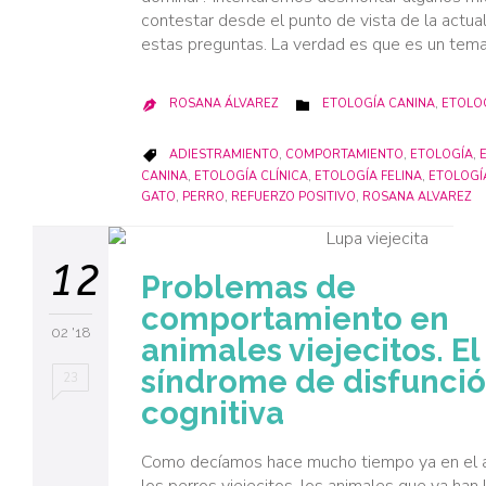
contestar desde el punto de vista de la actua
estas preguntas. La verdad es que es un tem
CATEGORY
ROSANA ÁLVAREZ
ETOLOGÍA CANINA
,
ETOLOG


CATEGORY
ADIESTRAMIENTO
,
COMPORTAMIENTO
,
ETOLOGÍA
,

CANINA
,
ETOLOGÍA CLÍNICA
,
ETOLOGÍA FELINA
,
ETOLOGÍ
GATO
,
PERRO
,
REFUERZO POSITIVO
,
ROSANA ALVAREZ
12
Problemas de
comportamiento en
02 '18
animales viejecitos. El
síndrome de disfunci
23
cognitiva
Como decíamos hace mucho tiempo ya en el a