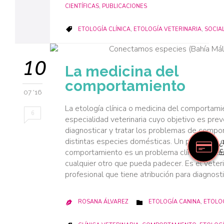
CIENTÍFICAS
,
PUBLICACIONES
CATEGORY
ETOLOGÍA CLÍNICA
,
ETOLOGÍA VETERINARIA
,
SOCIA

10
La medicina del
comportamiento
07 '16
La etología clínica o medicina del comportami
6
especialidad veterinaria cuyo objetivo es preve
diagnosticar y tratar los problemas de compo
distintas especies domésticas. Un problema 
¿
c
comportamiento es un problema clínico del a
cualquier otro que pueda padecer. Es el veteri
profesional que tiene atribución para diagnosti
CATEGORY
ROSANA ÁLVAREZ
ETOLOGÍA CANINA
,
ETOLOG

