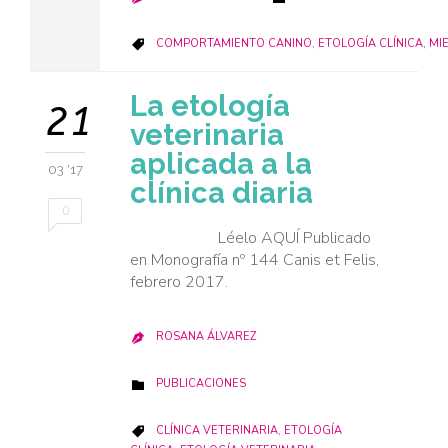
CATEGORY
COMPORTAMIENTO CANINO
,
ETOLOGÍA CLÍNICA
,
MI

La etología
21
veterinaria
aplicada a la
03 '17
clínica diaria
0
Léelo AQUÍ Publicado
en Monografía nº 144 Canis et Felis,
febrero 2017.
ROSANA ÁLVAREZ

CATEGORY
PUBLICACIONES

CATEGORY
CLÍNICA VETERINARIA
,
ETOLOGÍA
