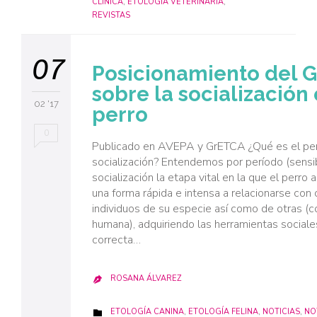
CLÍNICA
,
ETOLOGÍA VETERINARIA
,
REVISTAS
07
Posicionamiento del 
sobre la socialización 
02 '17
perro
0
Publicado en AVEPA y GrETCA ¿Qué es el pe
socialización? Entendemos por período (sensi
socialización la etapa vital en la que el perro
una forma rápida e intensa a relacionarse con 
individuos de su especie así como de otras (
humana), adquiriendo las herramientas sociale
correcta…
ROSANA ÁLVAREZ

CATEGORY
ETOLOGÍA CANINA
,
ETOLOGÍA FELINA
,
NOTICIAS
,
NO
