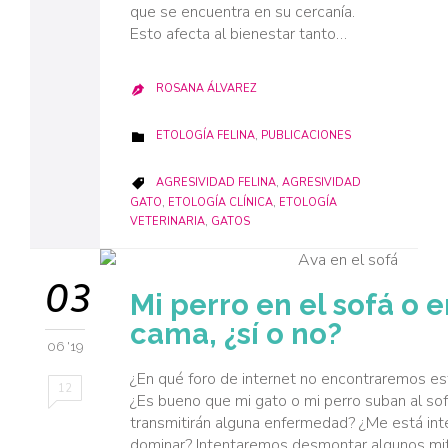
que se encuentra en su cercanía.
Esto afecta al bienestar tanto…
ROSANA ÁLVAREZ

CATEGORY
ETOLOGÍA FELINA
,
PUBLICACIONES

CATEGORY
AGRESIVIDAD FELINA
,
AGRESIVIDAD

GATO
,
ETOLOGÍA CLÍNICA
,
ETOLOGÍA
VETERINARIA
,
GATOS
03
Mi perro en el sofá o e
cama, ¿sí o no?
06 '19
¿En qué foro de internet no encontraremos es
12
¿Es bueno que mi gato o mi perro suban al so
transmitirán alguna enfermedad? ¿Me está in
dominar? Intentaremos desmontar algunos mi