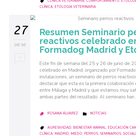
CATEGORY
CLÍNICA VETERINARIA
,
COMPORTAMIENTO
,
ETOLOG

CLÍNICA
,
ETOLOGÍA VETERINARIA
27
Resumen Seminario p
reactivos celebrado e
06 '16
Formadog Madrid y Eto
0
Este fin de semana del 25 y 26 de junio de
celebrado en Madrid, organizado por Formado
instalaciones, un seminario de perros reactiv
destacar que esta es la primera colaboració
entre Málaga y Madrid y que estamos muy sat
ambas partes del resultado. Al seminario han
CATEGORY
ROSANA ÁLVAREZ
NOTICIAS


CATEGORY
AGRESIVIDAD
,
BIENESTAR ANIMAL
,
EDUCACIÓN CAN

CLÍNICA
,
MADRID
,
MIEDO
,
PERROS
,
SEMINARIOS
,
SOCIAL