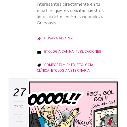
interesantes directamente en tu
email Si quieres solicitar nuestros
libros pídelos en Amazingbooks y
Grupoasís
ROSANA ÁLVAREZ

CATEGORY
ETOLOGÍA CANINA
,
PUBLICACIONES

CATEGORY
COMPORTAMIENTO
,
ETOLOGÍA

CLÍNICA
,
ETOLOGÍA VETERINARIA
27
07 '21
0