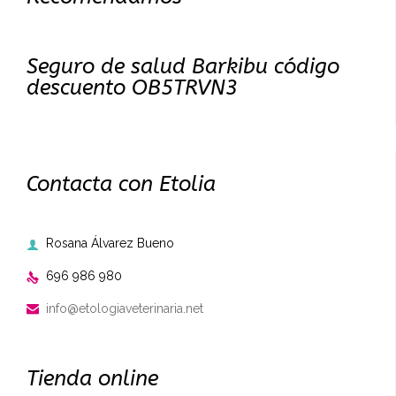
Seguro de salud Barkibu código
descuento OB5TRVN3
Contacta con Etolia
Rosana Álvarez Bueno

696 986 980

info@etologiaveterinaria.net

Tienda online