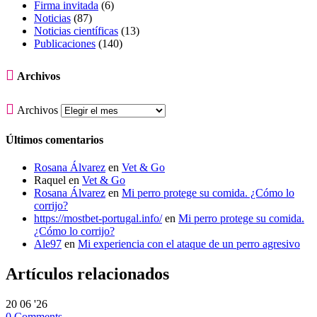
Firma invitada
(6)
Noticias
(87)
Noticias científicas
(13)
Publicaciones
(140)

Archivos

Archivos
Últimos comentarios
Rosana Álvarez
en
Vet & Go
Raquel
en
Vet & Go
Rosana Álvarez
en
Mi perro protege su comida. ¿Cómo lo
corrijo?
https://mostbet-portugal.info/
en
Mi perro protege su comida.
¿Cómo lo corrijo?
Ale97
en
Mi experiencia con el ataque de un perro agresivo
Artículos relacionados
20
06 '26
0
Comments