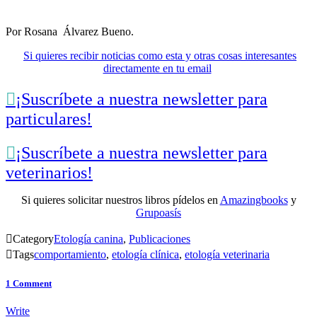
Por Rosana Álvarez Bueno.
Si quieres recibir noticias como esta y otras cosas interesantes
directamente en tu email

¡Suscríbete a nuestra newsletter para
particulares!

¡Suscríbete a nuestra newsletter para
veterinarios!
Si quieres solicitar nuestros libros pídelos en
Amazingbooks
y
Grupoasís

Category
Etología canina
,
Publicaciones

Tags
comportamiento
,
etología clínica
,
etología veterinaria
1
Comment
Write