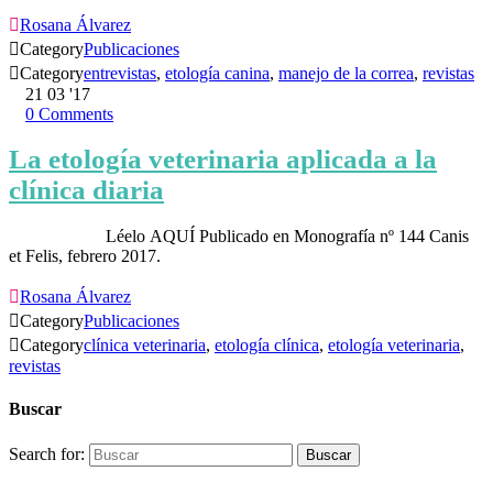

Rosana Álvarez

Category
Publicaciones

Category
entrevistas
,
etología canina
,
manejo de la correa
,
revistas
21
03 '17
0
Comments
La etología veterinaria aplicada a la
clínica diaria
Léelo AQUÍ Publicado en Monografía nº 144 Canis
et Felis, febrero 2017.

Rosana Álvarez

Category
Publicaciones

Category
clínica veterinaria
,
etología clínica
,
etología veterinaria
,
revistas
Buscar
Search for: