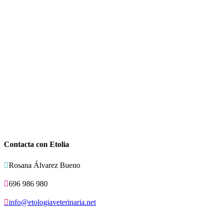
Contacta con Etolia

Rosana Álvarez Bueno

696 986 980

info@etologiaveterinaria.net