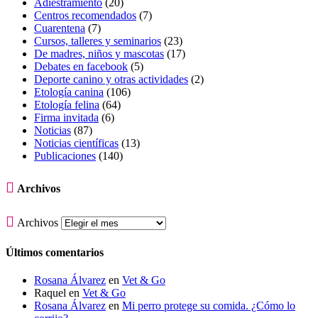
Adiestramiento
(20)
Centros recomendados
(7)
Cuarentena
(7)
Cursos, talleres y seminarios
(23)
De madres, niños y mascotas
(17)
Debates en facebook
(5)
Deporte canino y otras actividades
(2)
Etología canina
(106)
Etología felina
(64)
Firma invitada
(6)
Noticias
(87)
Noticias científicas
(13)
Publicaciones
(140)

Archivos

Archivos
Últimos comentarios
Rosana Álvarez
en
Vet & Go
Raquel
en
Vet & Go
Rosana Álvarez
en
Mi perro protege su comida. ¿Cómo lo