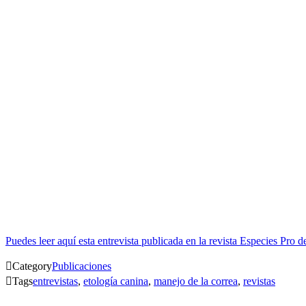
Puedes leer aquí esta entrevista publicada en la revista Especies Pro d

Category
Publicaciones

Tags
entrevistas
,
etología canina
,
manejo de la correa
,
revistas