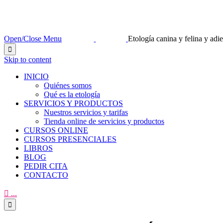
Open/Close Menu
Etología canina y felina y ad

Skip to content
INICIO
Quiénes somos
Qué es la etología
SERVICIOS Y PRODUCTOS
Nuestros servicios y tarifas
Tienda online de servicios y productos
CURSOS ONLINE
CURSOS PRESENCIALES
LIBROS
BLOG
PEDIR CITA
CONTACTO

...
