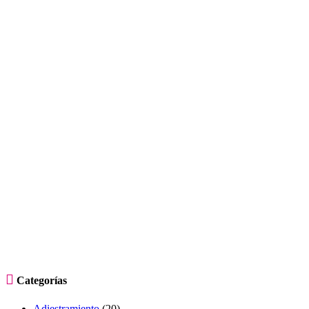

Categorías
Adiestramiento
(20)