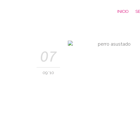
INICIO
SE
07
09 '10