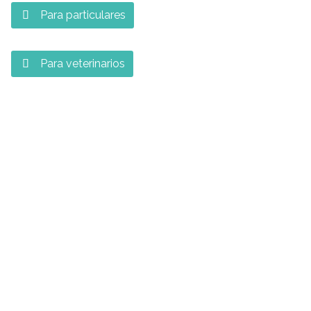
Para particulares

Para veterinarios
