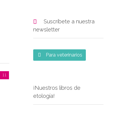

Suscríbete a nuestra
newsletter
Para veterinarios

11
¡Nuestros libros de
etología!