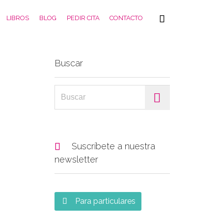
Skip

LIBROS
BLOG
PEDIR CITA
CONTACTO
to
content
Buscar
Search for:

Suscríbete a nuestra
newsletter
Para particulares
