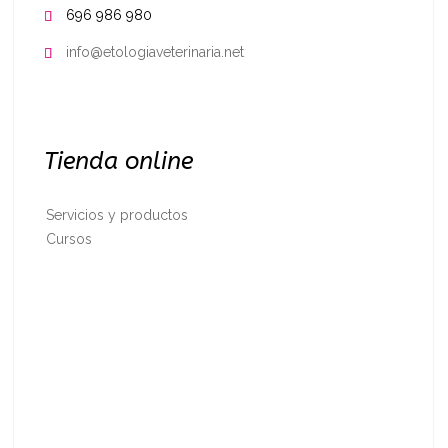
696 986 980

info@etologiaveterinaria.net

Tienda online
Servicios y productos
Cursos