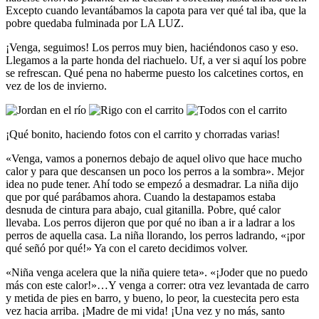
Excepto cuando levantábamos la capota para ver qué tal iba, que la
pobre quedaba fulminada por LA LUZ.
¡Venga, seguimos! Los perros muy bien, haciéndonos caso y eso.
Llegamos a la parte honda del riachuelo. Uf, a ver si aquí los pobre
se refrescan. Qué pena no haberme puesto los calcetines cortos, en
vez de los de invierno.
¡Qué bonito, haciendo fotos con el carrito y chorradas varias!
«Venga, vamos a ponernos debajo de aquel olivo que hace mucho
calor y para que descansen un poco los perros a la sombra». Mejor
idea no pude tener. Ahí todo se empezó a desmadrar. La niña dijo
que por qué parábamos ahora. Cuando la destapamos estaba
desnuda de cintura para abajo, cual gitanilla. Pobre, qué calor
llevaba. Los perros dijeron que por qué no iban a ir a ladrar a los
perros de aquella casa. La niña llorando, los perros ladrando, «¡por
qué señó por qué!» Ya con el careto decidimos volver.
«Niña venga acelera que la niña quiere teta». «¡Joder que no puedo
más con este calor!»…Y venga a correr: otra vez levantada de carro
y metida de pies en barro, y bueno, lo peor, la cuestecita pero esta
vez hacia arriba. ¡Madre de mi vida! ¡Una vez y no más, santo