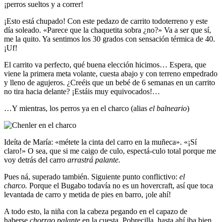
¡perros sueltos y a correr!
¡Esto está chupado! Con este pedazo de carrito todoterreno y este
día soleado. «Parece que la chaquetita sobra ¿no?» Va a ser que sí,
me la quito. Ya sentimos los 30 grados con sensación térmica de 40.
¡Uf!
El carrito va perfecto, qué buena elección hicimos… Espera, que
viene la primera meta volante, cuesta abajo y con terreno empedrado
y lleno de agujeros. ¿Creéis que un bebé de 6 semanas en un carrito
no tira hacia delante? ¡Estáis muy equivocados!…
…Y mientras, los perros ya en el charco (alias
el balneario
)
Ideíta de María: «métete la cinta del carro en la muñeca». «¡Sí
claro!» O sea, que si me caigo de culo, espectá-culo total porque me
voy detrás del carro
arrastrá
palante.
Pues ná, superado también. Siguiente punto conflictivo:
el
charco.
Porque el Bugabo todavía no es un hovercraft, así que toca
levantada de carro y metida de pies en barro, ¡ole ahí!
A todo esto, la niña con la cabeza pegando en el capazo de
haberse
chorrao palante
en la cuesta. Pobrecilla, hasta ahí iba bien.