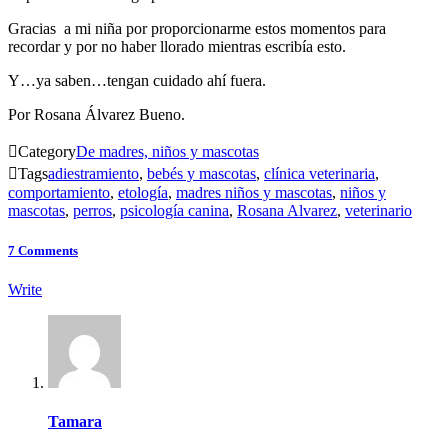
Gracias a mi niña por proporcionarme estos momentos para
recordar y por no haber llorado mientras escribía esto.
Y…ya saben…tengan cuidado ahí fuera.
Por Rosana Álvarez Bueno.

Category
De madres, niños y mascotas

Tags
adiestramiento
,
bebés y mascotas
,
clínica veterinaria
,
comportamiento
,
etología
,
madres niños y mascotas
,
niños y
mascotas
,
perros
,
psicología canina
,
Rosana Alvarez
,
veterinario
7
Comments
Write
Tamara