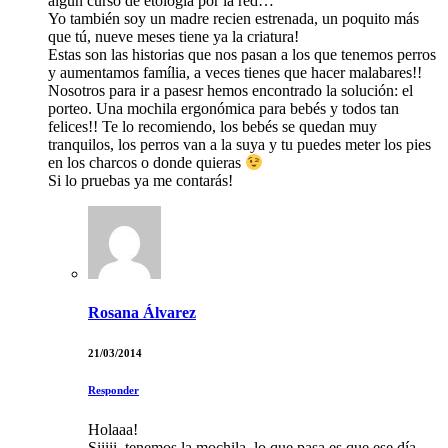
algún curso de etología por la red…
Yo también soy un madre recien estrenada, un poquito más
que tú, nueve meses tiene ya la criatura!
Estas son las historias que nos pasan a los que tenemos perros
y aumentamos família, a veces tienes que hacer malabares!!
Nosotros para ir a pasesr hemos encontrado la solución: el
porteo. Una mochila ergonómica para bebés y todos tan
felices!! Te lo recomiendo, los bebés se quedan muy
tranquilos, los perros van a la suya y tu puedes meter los pies
en los charcos o donde quieras
Si lo pruebas ya me contarás!
Rosana Álvarez
21/03/2014
Responder
Holaaa!
Siiiii, tenemos la mochila, lo que pasa es que ese día