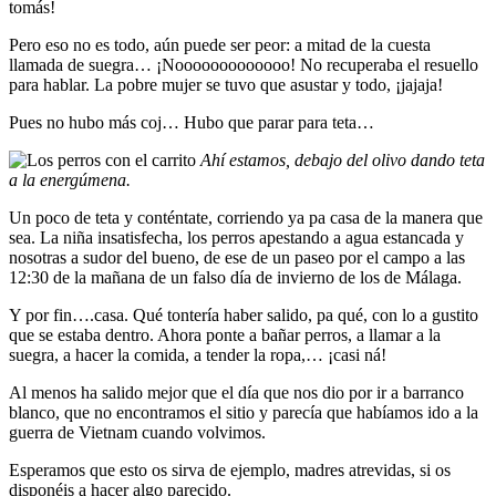
tomás!
Pero eso no es todo, aún puede ser peor: a mitad de la cuesta
llamada de suegra… ¡Nooooooooooooo! No recuperaba el resuello
para hablar. La pobre mujer se tuvo que asustar y todo, ¡jajaja!
Pues no hubo más coj… Hubo que parar para teta…
Ahí estamos, debajo del olivo dando teta
a la energúmena.
Un poco de teta y conténtate, corriendo ya pa casa de la manera que
sea. La niña insatisfecha, los perros apestando a agua estancada y
nosotras a sudor del bueno, de ese de un paseo por el campo a las
12:30 de la mañana de un falso día de invierno de los de Málaga.
Y por fin….casa. Qué tontería haber salido, pa qué, con lo a gustito
que se estaba dentro. Ahora ponte a bañar perros, a llamar a la
suegra, a hacer la comida, a tender la ropa,… ¡casi ná!
Al menos ha salido mejor que el día que nos dio por ir a barranco
blanco, que no encontramos el sitio y parecía que habíamos ido a la
guerra de Vietnam cuando volvimos.
Esperamos que esto os sirva de ejemplo, madres atrevidas, si os
disponéis a hacer algo parecido.