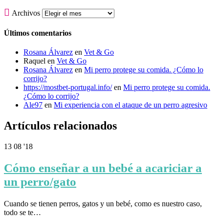

Archivos
Últimos comentarios
Rosana Álvarez
en
Vet & Go
Raquel
en
Vet & Go
Rosana Álvarez
en
Mi perro protege su comida. ¿Cómo lo
corrijo?
https://mostbet-portugal.info/
en
Mi perro protege su comida.
¿Cómo lo corrijo?
Ale97
en
Mi experiencia con el ataque de un perro agresivo
Artículos relacionados
13
08 '18
Cómo enseñar a un bebé a acariciar a
un perro/gato
Cuando se tienen perros, gatos y un bebé, como es nuestro caso,
todo se te…