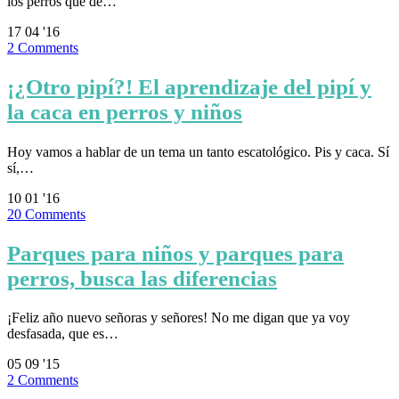
los perros que de…
17
04 '16
2
Comments
¡¿Otro pipí?! El aprendizaje del pipí y
la caca en perros y niños
Hoy vamos a hablar de un tema un tanto escatológico. Pis y caca. Sí
sí,…
10
01 '16
20
Comments
Parques para niños y parques para
perros, busca las diferencias
¡Feliz año nuevo señoras y señores! No me digan que ya voy
desfasada, que es…
05
09 '15
2
Comments