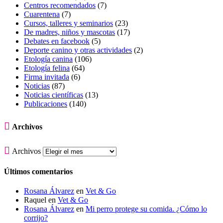
Centros recomendados
(7)
Cuarentena
(7)
Cursos, talleres y seminarios
(23)
De madres, niños y mascotas
(17)
Debates en facebook
(5)
Deporte canino y otras actividades
(2)
Etología canina
(106)
Etología felina
(64)
Firma invitada
(6)
Noticias
(87)
Noticias científicas
(13)
Publicaciones
(140)

Archivos

Archivos
Últimos comentarios
Rosana Álvarez
en
Vet & Go
Raquel
en
Vet & Go
Rosana Álvarez
en
Mi perro protege su comida. ¿Cómo lo
corrijo?