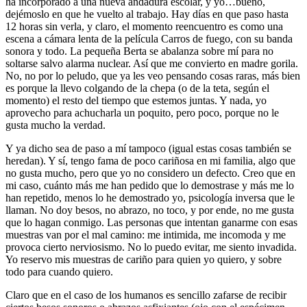
ha incorporado a una nueva andadura escolar, y yo…bueno,
dejémoslo en que he vuelto al trabajo. Hay días en que paso hasta
12 horas sin verla, y claro, el momento reencuentro es como una
escena a cámara lenta de la película Carros de fuego, con su banda
sonora y todo. La pequeña Berta se abalanza sobre mí para no
soltarse salvo alarma nuclear. Así que me convierto en madre gorila.
No, no por lo peludo, que ya les veo pensando cosas raras, más bien
es porque la llevo colgando de la chepa (o de la teta, según el
momento) el resto del tiempo que estemos juntas. Y nada, yo
aprovecho para achucharla un poquito, pero poco, porque no le
gusta mucho la verdad.
Y ya dicho sea de paso a mí tampoco (igual estas cosas también se
heredan). Y sí, tengo fama de poco cariñosa en mi familia, algo que
no gusta mucho, pero que yo no considero un defecto. Creo que en
mi caso, cuánto más me han pedido que lo demostrase y más me lo
han repetido, menos lo he demostrado yo, psicología inversa que le
llaman. No doy besos, no abrazo, no toco, y por ende, no me gusta
que lo hagan conmigo. Las personas que intentan ganarme con esas
muestras van por el mal camino: me intimida, me incomoda y me
provoca cierto nerviosismo. No lo puedo evitar, me siento invadida.
Yo reservo mis muestras de cariño para quien yo quiero, y sobre
todo para cuando quiero.
Claro que en el caso de los humanos es sencillo zafarse de recibir