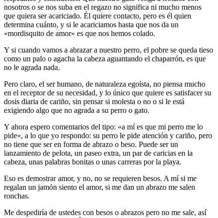
nosotros o se nos suba en el regazo no significa ni mucho menos
que quiera ser acariciado. Él quiere contacto, pero es él quien
determina cuánto, y si le acariciamos hasta que nos da un
«mordisquito de amor» es que nos hemos colado.
Y si cuando vamos a abrazar a nuestro perro, el pobre se queda tieso
como un palo o agacha la cabeza aguantando el chaparrón, es que
no le agrada nada.
Pero claro, el ser humano, de naturaleza egoísta, no piensa mucho
en el receptor de su necesidad, y lo único que quiere es satisfacer su
dosis diaria de cariño, sin pensar si molesta o no o si le está
exigiendo algo que no agrada a su perro o gato.
Y ahora espero comentarios del tipo: «a mí es que mi perro me lo
pide», a lo que yo respondo: su perro le pide atención y cariño, pero
no tiene que ser en forma de abrazo o beso. Puede ser un
lanzamiento de pelota, un paseo extra, un par de caricias en la
cabeza, unas palabras bonitas o unas carreras por la playa.
Eso es demostrar amor, y no, no se requieren besos. A mí si me
regalan un jamón siento el amor, si me dan un abrazo me salen
ronchas.
Me despediría de ustedes con besos o abrazos pero no me sale, así