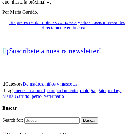
que, ¡hasta la próxima! 🙂
Por María Garrido.
Si quieres recibir noticias como esta y otras cosas interesantes
directamente en tu email…

¡Suscríbete a nuestra newsletter!

Category
De madres, niños y mascotas

Tags
bienestar animal
,
comportamiento
,
etología
,
gato
,
malaga
,
María Garrido
,
perro
,
veterinario
Buscar
Search for: