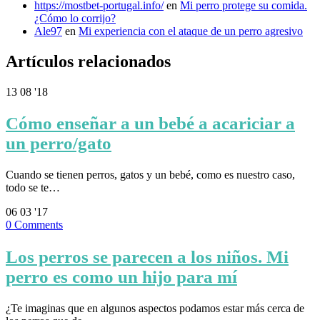
https://mostbet-portugal.info/
en
Mi perro protege su comida.
¿Cómo lo corrijo?
Ale97
en
Mi experiencia con el ataque de un perro agresivo
Artículos relacionados
13
08 '18
Cómo enseñar a un bebé a acariciar a
un perro/gato
Cuando se tienen perros, gatos y un bebé, como es nuestro caso,
todo se te…
06
03 '17
0
Comments
Los perros se parecen a los niños. Mi
perro es como un hijo para mí
¿Te imaginas que en algunos aspectos podamos estar más cerca de