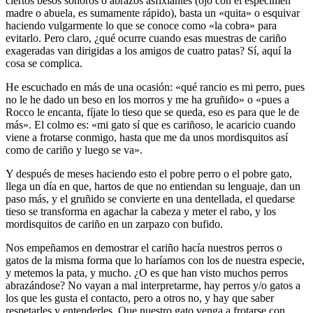
ciertos besos sonoros o abrazos asfixiantes (ojo con el espécimen
madre o abuela, es sumamente rápido), basta un «quita» o esquivar
haciendo vulgarmente lo que se conoce como «la cobra» para
evitarlo. Pero claro, ¿qué ocurre cuando esas muestras de cariño
exageradas van dirigidas a los amigos de cuatro patas? Sí, aquí la
cosa se complica.
He escuchado en más de una ocasión: «qué rancio es mi perro, pues
no le he dado un beso en los morros y me ha gruñido» o «pues a
Rocco le encanta, fíjate lo tieso que se queda, eso es para que le de
más». El colmo es: «mi gato sí que es cariñoso, le acaricio cuando
viene a frotarse conmigo, hasta que me da unos mordisquitos así
como de cariño y luego se va».
Y después de meses haciendo esto el pobre perro o el pobre gato,
llega un día en que, hartos de que no entiendan su lenguaje, dan un
paso más, y el gruñido se convierte en una dentellada, el quedarse
tieso se transforma en agachar la cabeza y meter el rabo, y los
mordisquitos de cariño en un zarpazo con bufido.
Nos empeñamos en demostrar el cariño hacía nuestros perros o
gatos de la misma forma que lo haríamos con los de nuestra especie,
y metemos la pata, y mucho. ¿O es que han visto muchos perros
abrazándose? No vayan a mal interpretarme, hay perros y/o gatos a
los que les gusta el contacto, pero a otros no, y hay que saber
respetarles y entenderles. Que nuestro gato venga a frotarse con