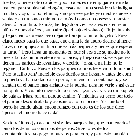
fuertes, o tienen otro carácter y son capaces de empujarle de mala
manera para subirse al tobogán, cosa que a una servidora le indigna
mucho, y ojo, no por el niño, sino por ese padre y/o madre que está
sentado en un banco mirando el móvil como un obseso sin prestar
atención a su hijo. Es más, he llegado a vivir esta escena entre un
niño de unos 4 años y su padre (ipad bajo el sobaco): “hijo, tú sube
y baja cuanto quieras pero déjame tranquilo un ratito ¿eh?”. Pues
claro, luego pasa lo que pasa, que a una le da apuro decirle al nene:
“oye, no empujes a mi hija que es más pequeña y tienes que esperar
tu turno”. Pero llega un momento en que si ves que su madre no le
presta la más minima atención lo haces, y luego eso sí, esos padres
tienen las narices de levantarse y decirte: “oiga, a mi hijo no le
regañe”. En fin… Pues en los parques caninos he vivido ¡lo mismo!
Pero igualito ¿eh? Increíble esos dueños que llegan y antes de abrir
la puerta ya han soltado a su perro, sin tener en cuenta nada, y se
sientan en el banco más alejado de la puerta, para no verle y así estar
tranquilito. Y cuando menos te lo esperas ¡zas!, va y saca un paquete
de patatas fritas, ¡en un parque canino! Y mientras su perro por todo
el parque descontrolado y acosando a otros perros. Y cuando el
perro ha tenido algún encontronazo con otro es de los que dice:
“pero si el mío no hace nada”.
Sexto y último (ya acabo, sí sí): ¡los parques hay que mantenerlos!
tanto los de niños como los de perros. Sí señores de los
ayuntamientos, yo pago impuestos para todo, y para esto también.