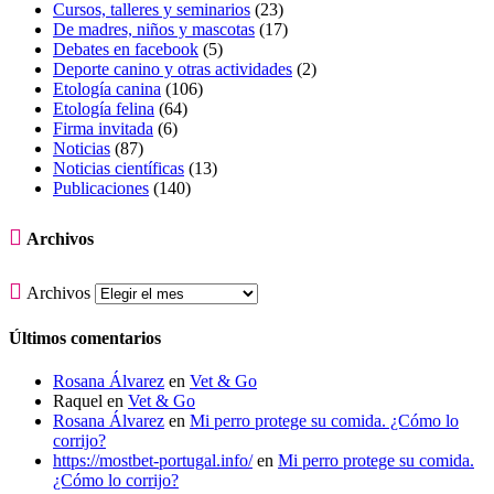
Cursos, talleres y seminarios
(23)
De madres, niños y mascotas
(17)
Debates en facebook
(5)
Deporte canino y otras actividades
(2)
Etología canina
(106)
Etología felina
(64)
Firma invitada
(6)
Noticias
(87)
Noticias científicas
(13)
Publicaciones
(140)

Archivos

Archivos
Últimos comentarios
Rosana Álvarez
en
Vet & Go
Raquel
en
Vet & Go
Rosana Álvarez
en
Mi perro protege su comida. ¿Cómo lo
corrijo?
https://mostbet-portugal.info/
en
Mi perro protege su comida.
¿Cómo lo corrijo?