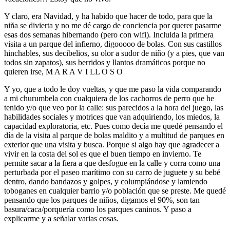
Y claro, era Navidad, y ha habido que hacer de todo, para que la
niña se divierta y no me dé cargo de conciencia por querer pasarme
esas dos semanas hibernando (pero con wifi). Incluida la primera
visita a un parque del infierno, digooooo de bolas. Con sus castillos
hinchables, sus decibelios, su olor a sudor de niño (y a pies, que van
todos sin zapatos), sus berridos y llantos dramáticos porque no
quieren irse, M A R A V I LL O S O
Y yo, que a todo le doy vueltas, y que me paso la vida comparando
a mi churumbela con cualquiera de los cachorros de perro que he
tenido y/o que veo por la calle: sus parecidos a la hora del juego, las
habilidades sociales y motrices que van adquiriendo, los miedos, la
capacidad exploratoria, etc. Pues como decía me quedé pensando el
día de la visita al parque de bolas maldito y a multitud de parques en
exterior que una visita y busca. Porque si algo hay que agradecer a
vivir en la costa del sol es que el buen tiempo en invierno. Te
permite sacar a la fiera a que desfogue en la calle y corra como una
perturbada por el paseo marítimo con su carro de juguete y su bebé
dentro, dando bandazos y golpes, y columpiándose y lamiendo
toboganes en cualquier barrio y/o población que se preste. Me quedé
pensando que los parques de niños, digamos el 90%, son tan
basura/caca/porquería como los parques caninos. Y paso a
explicarme y a señalar varias cosas.