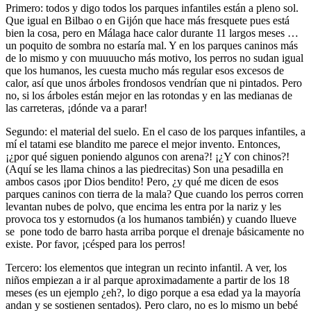
Primero: todos y digo todos los parques infantiles están a pleno sol.
Que igual en Bilbao o en Gijón que hace más fresquete pues está
bien la cosa, pero en Málaga hace calor durante 11 largos meses …
un poquito de sombra no estaría mal. Y en los parques caninos más
de lo mismo y con muuuucho más motivo, los perros no sudan igual
que los humanos, les cuesta mucho más regular esos excesos de
calor, así que unos árboles frondosos vendrían que ni pintados. Pero
no, si los árboles están mejor en las rotondas y en las medianas de
las carreteras, ¡dónde va a parar!
Segundo: el material del suelo. En el caso de los parques infantiles, a
mí el tatami ese blandito me parece el mejor invento. Entonces,
¡¿por qué siguen poniendo algunos con arena?! ¡¿Y con chinos?!
(Aquí se les llama chinos a las piedrecitas) Son una pesadilla en
ambos casos ¡por Dios bendito! Pero, ¿y qué me dicen de esos
parques caninos con tierra de la mala? Que cuando los perros corren
levantan nubes de polvo, que encima les entra por la nariz y les
provoca tos y estornudos (a los humanos también) y cuando llueve
se pone todo de barro hasta arriba porque el drenaje básicamente no
existe. Por favor, ¡césped para los perros!
Tercero: los elementos que integran un recinto infantil. A ver, los
niños empiezan a ir al parque aproximadamente a partir de los 18
meses (es un ejemplo ¿eh?, lo digo porque a esa edad ya la mayoría
andan y se sostienen sentados). Pero claro, no es lo mismo un bebé