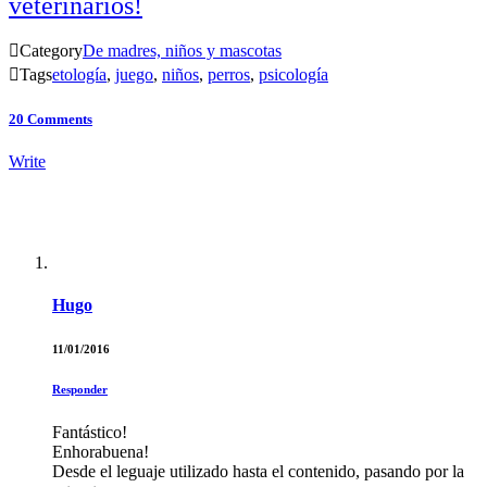
veterinarios!

Category
De madres, niños y mascotas

Tags
etología
,
juego
,
niños
,
perros
,
psicología
20
Comments
Write
Hugo
11/01/2016
Responder
Fantástico!
Enhorabuena!
Desde el leguaje utilizado hasta el contenido, pasando por la