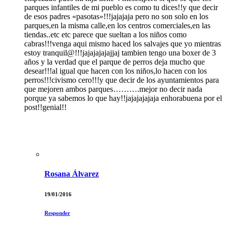
parques infantiles de mi pueblo es como tu dices!!y que decir
de esos padres «pasotas»!!!jajajaja pero no son solo en los
parques,en la misma calle,en los centros comerciales,en las
tiendas..etc etc parece que sueltan a los niños como
cabras!!!venga aqui mismo haced los salvajes que yo mientras
estoy tranquil@!!!jajajajajajjaj tambien tengo una boxer de 3
años y la verdad que el parque de perros deja mucho que
desear!!!al igual que hacen con los niños,lo hacen con los
perros!!!civismo cero!!!y que decir de los ayuntamientos para
que mejoren ambos parques……….mejor no decir nada
porque ya sabemos lo que hay!!jajajajajaja enhorabuena por el
post!!genial!!
Rosana Álvarez
19/01/2016
Responder