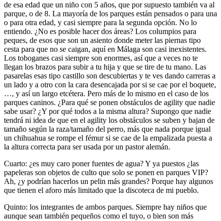
de esa edad que un niño con 5 años, que por supuesto también va al
parque, o de 8. La mayoría de los parques están pensados o para una
o para otra edad, y casi siempre para la segunda opción. No lo
entiendo. ¿No es posible hacer dos áreas? Los columpios para
peques, de esos que son un asiento donde meter las piernas tipo
cesta para que no se caigan, aquí en Málaga son casi inexistentes.
Los toboganes casi siempre son enormes, así que a veces no te
llegan los brazos para subir a tu hija y que se tire de tu mano. Las
pasarelas esas tipo castillo son descubiertas y te ves dando carreras a
un lado y a otro con la cara desencajada por si se cae por el boquete,
…, y así un largo etcétera. Pero más de lo mismo en el caso de los
parques caninos. ¿Para qué se ponen obstáculos de agility que nadie
sabe usar? ¿Y por qué todos a la misma altura? Supongo que nadie
tendrá ni idea de que en el agility los obstáculos se suben y bajan de
tamaño según la raza/tamaño del perro, más que nada porque igual
un chihuahua se rompe el fémur si se cae de la empalizada puesta a
la altura correcta para ser usada por un pastor alemán.
Cuarto: ¿es muy caro poner fuentes de agua? Y ya puestos ¿las
papeleras son objetos de culto que solo se ponen en parques VIP?
Ah, ¿y podrían hacerlos un pelin más grandes? Porque hay algunos
que tienen el aforo más limitado que la discoteca de mi pueblo.
Quinto: los integrantes de ambos parques. Siempre hay niños que
aunque sean también pequeños como el tuyo, o bien son más