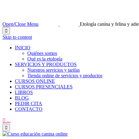
Open/Close Menu
Etología canina y felina y ad

Skip to content
INICIO
Quiénes somos
Qué es la etología
SERVICIOS Y PRODUCTOS
Nuestros servicios y tarifas
Tienda online de servicios y productos
CURSOS ONLINE
CURSOS PRESENCIALES
LIBROS
BLOG
PEDIR CITA
CONTACTO

...
