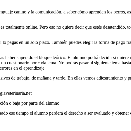
enguaje canino y la comunicación, a saber cómo aprenden los perros, as
es totalmente online. Pero eso no quiere decir que estés desatendido, t
i lo pagas en un solo plazo. También puedes elegir la forma de pago fr
tras haber superado el bloque teórico. El alumno podrá decidir si quiere 
 y un cuestionario por cada tema. No podrás pasar al siguiente tema has
rrores en el aprendizaje.
ensivos de trabajo, de mañana y tarde. En ellas vemos adiestramiento y
iaveterinaria.net
ción o baja por parte del alumno.
do ese tiempo el alumno perderá el derecho a ser evaluado y obtener el