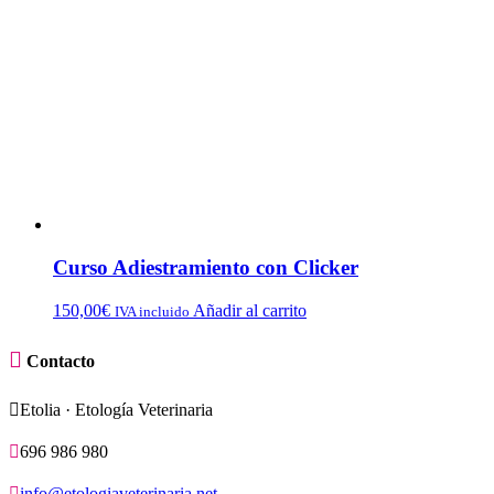
Curso Adiestramiento con Clicker
150,00
€
Añadir al carrito
IVA incluido

Contacto

Etolia · Etología Veterinaria

696 986 980

info@etologiaveterinaria.net