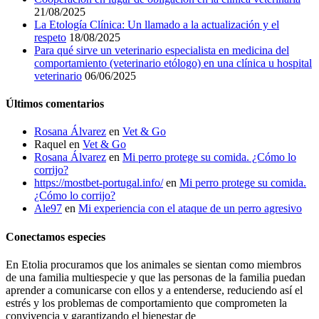
21/08/2025
La Etología Clínica: Un llamado a la actualización y el
respeto
18/08/2025
Para qué sirve un veterinario especialista en medicina del
comportamiento (veterinario etólogo) en una clínica u hospital
veterinario
06/06/2025
Últimos comentarios
Rosana Álvarez
en
Vet & Go
Raquel
en
Vet & Go
Rosana Álvarez
en
Mi perro protege su comida. ¿Cómo lo
corrijo?
https://mostbet-portugal.info/
en
Mi perro protege su comida.
¿Cómo lo corrijo?
Ale97
en
Mi experiencia con el ataque de un perro agresivo
Conectamos especies
En Etolia procuramos que los animales se sientan como miembros
de una familia multiespecie y que las personas de la familia puedan
aprender a comunicarse con ellos y a entenderse, reduciendo así el
estrés y los problemas de comportamiento que comprometen la
convivencia y garantizando el bienestar de