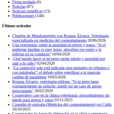
Firma invitada
(6)
Noticias
(87)
Noticias científicas
(13)
Publicaciones
(140)
Últimos artículos
Charleta de Mundoperretes con Rosana Álvarez. Veterinaria
especializada en medicina del comportamiento
20/06/2026
Una veterinaria, sobre la ansiedad en perros y gatos: “Si el
ambiente familiar es muy tenso, absorben ese estrés y lo
reflejan en su conducta”
16/04/2026
¿Qué puedo hacer si mi perro siente miedo y ansiedad por
salir a la calle?
02/04/2026
“La castración solo está indicada para animales en refugios o
con patologías”: el debate sobre esterilizar a tu mascota
cambia de paradigma
19/03/2026
Rosana Álvarez, veterinaria etóloga: “Si tu perro lame
constantemente un peluche, puede ser un caso de apego
preocupante”
26/02/2026
Cooperative care en la clínica veterinaria: procedimientos sin
miedo para perros y gatos
03/11/2025
Consulta de etología (Medicina del comportamiento) en Cádiz
16/10/2025
Cooperación en lugar de obligación en la clínica veterinaria