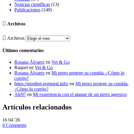
Noticias científicas
(13)
Publicaciones
(140)

Archivos

Archivos
Últimos comentarios
Rosana Álvarez
en
Vet & Go
Raquel
en
Vet & Go
Rosana Álvarez
en
Mi perro protege su comida. ¿Cómo lo
corrijo?
https://mostbet-portugal.info/
en
Mi perro protege su comida.
¿Cómo lo corrijo?
Ale97
en
Mi experiencia con el ataque de un perro agresivo
Artículos relacionados
16
04 '26
0
Comments