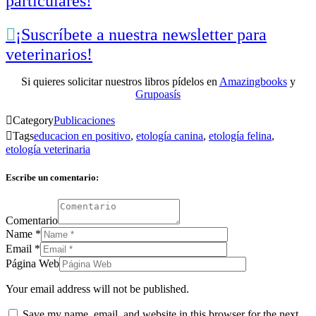
particulares!

¡Suscríbete a nuestra newsletter para
veterinarios!
Si quieres solicitar nuestros libros pídelos en
Amazingbooks
y
Grupoasís

Category
Publicaciones

Tags
educacion en positivo
,
etología canina
,
etología felina
,
etología veterinaria
Escribe un comentario:
Comentario
Name
*
Email
*
Página Web
Your email address will not be published.
Save my name, email, and website in this browser for the next