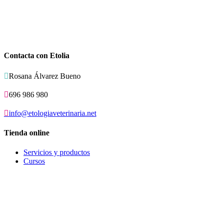
Contacta con Etolia

Rosana Álvarez Bueno

696 986 980

info@etologiaveterinaria.net
Tienda online
Servicios y productos
Cursos