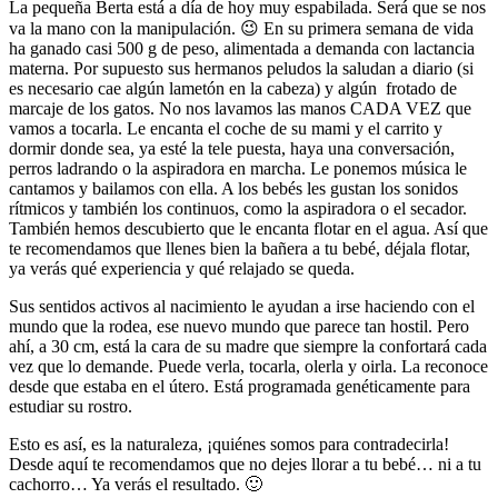
La pequeña Berta está a día de hoy muy espabilada. Será que se nos
va la mano con la manipulación. 😉 En su primera semana de vida
ha ganado casi 500 g de peso, alimentada a demanda con lactancia
materna. Por supuesto sus hermanos peludos la saludan a diario (si
es necesario cae algún lametón en la cabeza) y algún frotado de
marcaje de los gatos. No nos lavamos las manos CADA VEZ que
vamos a tocarla. Le encanta el coche de su mami y el carrito y
dormir donde sea, ya esté la tele puesta, haya una conversación,
perros ladrando o la aspiradora en marcha. Le ponemos música le
cantamos y bailamos con ella. A los bebés les gustan los sonidos
rítmicos y también los continuos, como la aspiradora o el secador.
También hemos descubierto que le encanta flotar en el agua. Así que
te recomendamos que llenes bien la bañera a tu bebé, déjala flotar,
ya verás qué experiencia y qué relajado se queda.
Sus sentidos activos al nacimiento le ayudan a irse haciendo con el
mundo que la rodea, ese nuevo mundo que parece tan hostil. Pero
ahí, a 30 cm, está la cara de su madre que siempre la confortará cada
vez que lo demande. Puede verla, tocarla, olerla y oirla. La reconoce
desde que estaba en el útero. Está programada genéticamente para
estudiar su rostro.
Esto es así, es la naturaleza, ¡quiénes somos para contradecirla!
Desde aquí te recomendamos que no dejes llorar a tu bebé… ni a tu
cachorro… Ya verás el resultado. 🙂