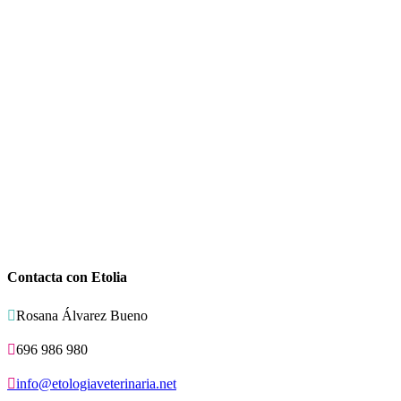
Contacta con Etolia

Rosana Álvarez Bueno

696 986 980

info@etologiaveterinaria.net