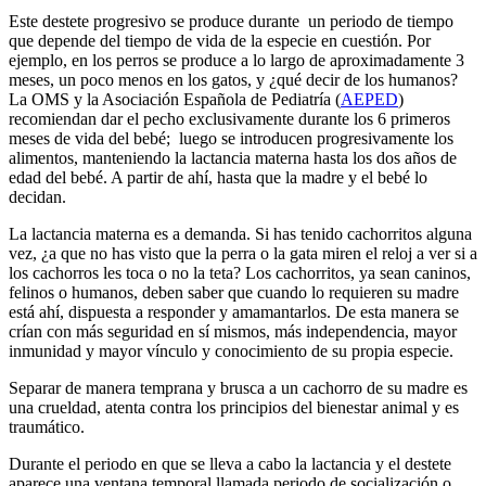
Este destete progresivo se produce durante un periodo de tiempo
que depende del tiempo de vida de la especie en cuestión. Por
ejemplo, en los perros se produce a lo largo de aproximadamente 3
meses, un poco menos en los gatos, y ¿qué decir de los humanos?
La OMS y la Asociación Española de Pediatría (
AEPED
)
recomiendan dar el pecho exclusivamente durante los 6 primeros
meses de vida del bebé; luego se introducen progresivamente los
alimentos, manteniendo la lactancia materna hasta los dos años de
edad del bebé. A partir de ahí, hasta que la madre y el bebé lo
decidan.
La lactancia materna es a demanda. Si has tenido cachorritos alguna
vez, ¿a que no has visto que la perra o la gata miren el reloj a ver si a
los cachorros les toca o no la teta? Los cachorritos, ya sean caninos,
felinos o humanos, deben saber que cuando lo requieren su madre
está ahí, dispuesta a responder y amamantarlos. De esta manera se
crían con más seguridad en sí mismos, más independencia, mayor
inmunidad y mayor vínculo y conocimiento de su propia especie.
Separar de manera temprana y brusca a un cachorro de su madre es
una crueldad, atenta contra los principios del bienestar animal y es
traumático.
Durante el periodo en que se lleva a cabo la lactancia y el destete
aparece una ventana temporal llamada periodo de socialización o