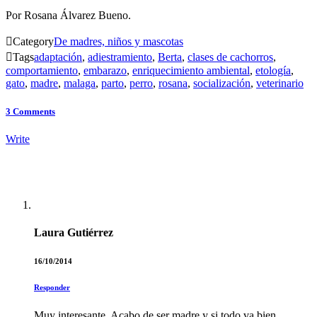
Por Rosana Álvarez Bueno.

Category
De madres, niños y mascotas

Tags
adaptación
,
adiestramiento
,
Berta
,
clases de cachorros
,
comportamiento
,
embarazo
,
enriquecimiento ambiental
,
etología
,
gato
,
madre
,
malaga
,
parto
,
perro
,
rosana
,
socialización
,
veterinario
3
Comments
Write
Laura Gutiérrez
16/10/2014
Responder
Muy interesante. Acabo de ser madre y si todo va bien