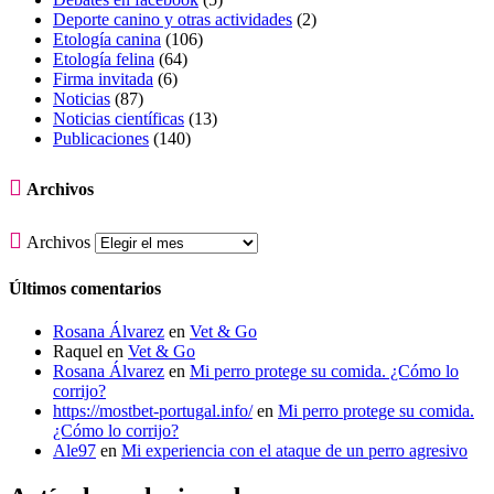
Deporte canino y otras actividades
(2)
Etología canina
(106)
Etología felina
(64)
Firma invitada
(6)
Noticias
(87)
Noticias científicas
(13)
Publicaciones
(140)

Archivos

Archivos
Últimos comentarios
Rosana Álvarez
en
Vet & Go
Raquel
en
Vet & Go
Rosana Álvarez
en
Mi perro protege su comida. ¿Cómo lo
corrijo?
https://mostbet-portugal.info/
en
Mi perro protege su comida.
¿Cómo lo corrijo?
Ale97
en
Mi experiencia con el ataque de un perro agresivo