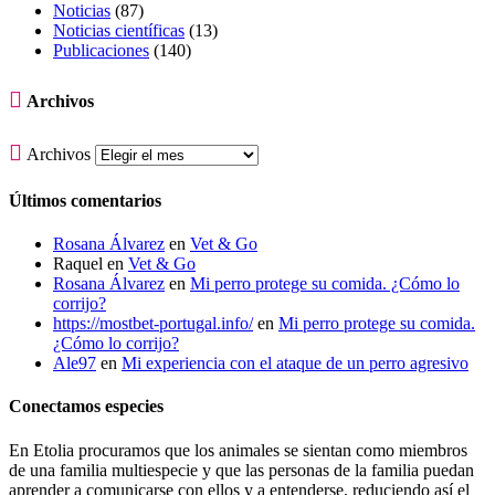
Noticias
(87)
Noticias científicas
(13)
Publicaciones
(140)

Archivos

Archivos
Últimos comentarios
Rosana Álvarez
en
Vet & Go
Raquel
en
Vet & Go
Rosana Álvarez
en
Mi perro protege su comida. ¿Cómo lo
corrijo?
https://mostbet-portugal.info/
en
Mi perro protege su comida.
¿Cómo lo corrijo?
Ale97
en
Mi experiencia con el ataque de un perro agresivo
Conectamos especies
En Etolia procuramos que los animales se sientan como miembros
de una familia multiespecie y que las personas de la familia puedan
aprender a comunicarse con ellos y a entenderse, reduciendo así el