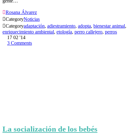
gente…

Rosana Álvarez

Category
Noticias

Category
adaptación
,
adiestramiento
,
adopta
,
bienestar animal
,
enriquecimiento ambiental
,
etología
,
perro callejero
,
perros
17
02 '14
3
Comments
La socialización de los bebés