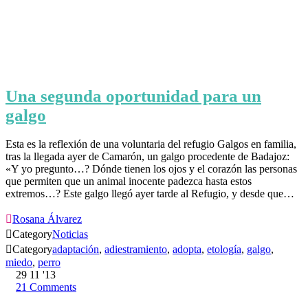
Una segunda oportunidad para un
galgo
Esta es la reflexión de una voluntaria del refugio Galgos en familia,
tras la llegada ayer de Camarón, un galgo procedente de Badajoz:
«Y yo pregunto…? Dónde tienen los ojos y el corazón las personas
que permiten que un animal inocente padezca hasta estos
extremos…? Este galgo llegó ayer tarde al Refugio, y desde que…

Rosana Álvarez

Category
Noticias

Category
adaptación
,
adiestramiento
,
adopta
,
etología
,
galgo
,
miedo
,
perro
29
11 '13
21
Comments