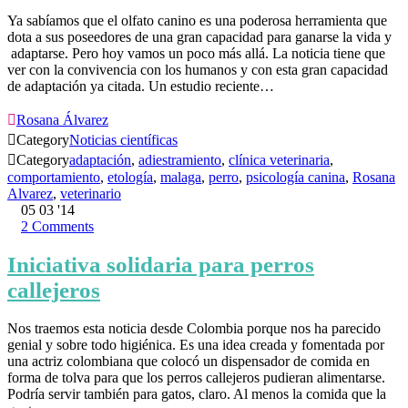
Ya sabíamos que el olfato canino es una poderosa herramienta que
dota a sus poseedores de una gran capacidad para ganarse la vida y
adaptarse. Pero hoy vamos un poco más allá. La noticia tiene que
ver con la convivencia con los humanos y con esta gran capacidad
de adaptación ya citada. Un estudio reciente…

Rosana Álvarez

Category
Noticias científicas

Category
adaptación
,
adiestramiento
,
clínica veterinaria
,
comportamiento
,
etología
,
malaga
,
perro
,
psicología canina
,
Rosana
Alvarez
,
veterinario
05
03 '14
2
Comments
Iniciativa solidaria para perros
callejeros
Nos traemos esta noticia desde Colombia porque nos ha parecido
genial y sobre todo higiénica. Es una idea creada y fomentada por
una actriz colombiana que colocó un dispensador de comida en
forma de tolva para que los perros callejeros pudieran alimentarse.
Podría servir también para gatos, claro. Al menos la comida que la