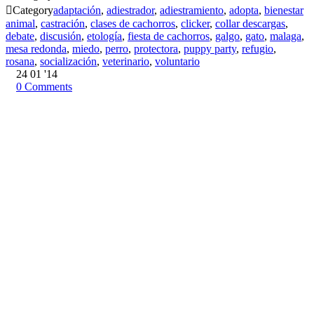

Category
adaptación
,
adiestrador
,
adiestramiento
,
adopta
,
bienestar
animal
,
castración
,
clases de cachorros
,
clicker
,
collar descargas
,
debate
,
discusión
,
etología
,
fiesta de cachorros
,
galgo
,
gato
,
malaga
,
mesa redonda
,
miedo
,
perro
,
protectora
,
puppy party
,
refugio
,
rosana
,
socialización
,
veterinario
,
voluntario
24
01 '14
0
Comments