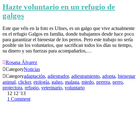
Hazte voluntario en un refugio de
galgos
Este que véis en la foto es Ulises, es un galgo que vive actualmente
en el refugio Galgos en familia, donde trabajamos desde hace poco
para garantizar el bienestar de los perros. Pero este trabajo no sería
posible sin los voluntarios, que sacrifican todos los días su tiempo,
su dinero y sus fuerzas para acompañarlos,…

Rosana Álvarez

Category
Noticias

Category
adaptación
,
adiestrador
,
adiestramiento
,
adopta
,
bienestar
animal
,
clicker
,
etología
,
galgo
,
malaga
,
miedo
,
perrera
,
perro
,
protectora
,
refugio
,
veterinario
,
voluntario
12
12 '13
1
Comment