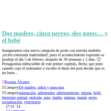
Dos madres, cinco perros, dos gatos… y
el bebé
Inauguramos esta nueva categoría de posts con nuestra también
¡recién estrenada maternidad!, pues el acontecimiento esperado se
produjo el día 5 de febrero, después de 39 semanas y 2 días. 🙂
Protagonista indiscutible de este primer capítulo, Berta, que justo
cuando cojo el ordenador y escribo el título del post decide que es
un buen…

Rosana Álvarez

Category
De madres, niños y mascotas

Category
adaptación
,
adiestrador
,
adiestramiento
,
adopta
,
bebé
,
bienestar animal
,
etología
,
gato
,
madre
,
malaga
,
mamá
,
perro
,
socialización
,
veterinario
27
01 '14
4
Comments