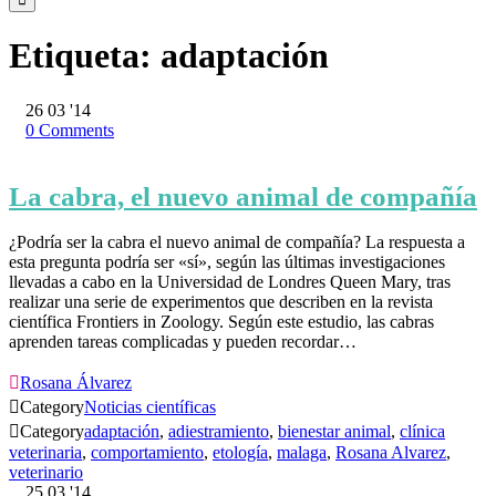
Etiqueta:
adaptación
26
03 '14
0
Comments
La cabra, el nuevo animal de compañía
¿Podría ser la cabra el nuevo animal de compañía? La respuesta a
esta pregunta podría ser «sí», según las últimas investigaciones
llevadas a cabo en la Universidad de Londres Queen Mary, tras
realizar una serie de experimentos que describen en la revista
científica Frontiers in Zoology. Según este estudio, las cabras
aprenden tareas complicadas y pueden recordar…

Rosana Álvarez

Category
Noticias científicas

Category
adaptación
,
adiestramiento
,
bienestar animal
,
clínica
veterinaria
,
comportamiento
,
etología
,
malaga
,
Rosana Alvarez
,
veterinario
25
03 '14