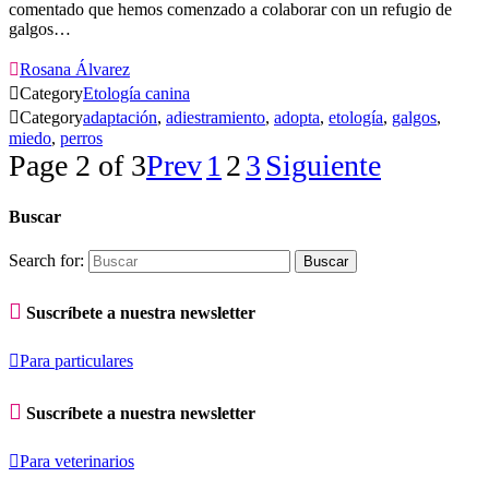
comentado que hemos comenzado a colaborar con un refugio de
galgos…

Rosana Álvarez

Category
Etología canina

Category
adaptación
,
adiestramiento
,
adopta
,
etología
,
galgos
,
miedo
,
perros
Page 2 of 3
Prev
1
2
3
Siguiente
Buscar
Search for:

Suscríbete a nuestra newsletter

Para particulares

Suscríbete a nuestra newsletter

Para veterinarios