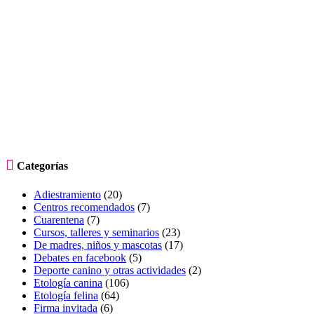

Categorías
Adiestramiento
(20)
Centros recomendados
(7)
Cuarentena
(7)
Cursos, talleres y seminarios
(23)
De madres, niños y mascotas
(17)
Debates en facebook
(5)
Deporte canino y otras actividades
(2)
Etología canina
(106)
Etología felina
(64)
Firma invitada
(6)