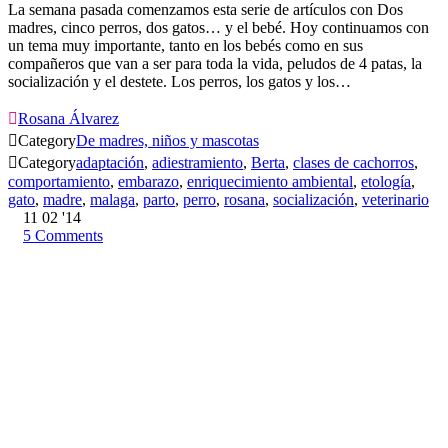
La semana pasada comenzamos esta serie de artículos con Dos
madres, cinco perros, dos gatos… y el bebé. Hoy continuamos con
un tema muy importante, tanto en los bebés como en sus
compañeros que van a ser para toda la vida, peludos de 4 patas, la
socialización y el destete. Los perros, los gatos y los…

Rosana Álvarez

Category
De madres, niños y mascotas

Category
adaptación
,
adiestramiento
,
Berta
,
clases de cachorros
,
comportamiento
,
embarazo
,
enriquecimiento ambiental
,
etología
,
gato
,
madre
,
malaga
,
parto
,
perro
,
rosana
,
socialización
,
veterinario
11
02 '14
5
Comments