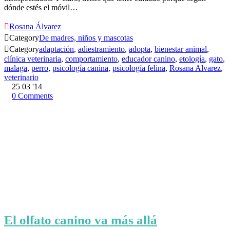
dónde estés el móvil…

Rosana Álvarez

Category
De madres, niños y mascotas

Category
adaptación
,
adiestramiento
,
adopta
,
bienestar animal
,
clínica veterinaria
,
comportamiento
,
educador canino
,
etología
,
gato
,
malaga
,
perro
,
psicología canina
,
psicología felina
,
Rosana Alvarez
,
veterinario
25
03 '14
0
Comments
El olfato canino va más allá