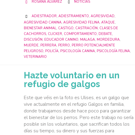
CATEGORY
ROSANA ÁLVAREZ
NOTICIAS


CATEGORY
ADIESTRADOR
,
ADIESTRAMIENTO
,
AGRESIVIDAD
,

AGRESIVIDAD CANINA
,
AGRESIVIDAD FELINA
,
ATAQUE
,
BIENESTAR ANIMAL
,
CASTIGO
,
CASTRACIÓN
,
CLASES DE
CACHORROS
,
CLICKER
,
COMPORTAMIENTO
,
DEBATE
,
DISCUSIÓN
,
EDUCADOR CANINO
,
MALAGA
,
MORDEDURA
,
MUERDE
,
PERRERA
,
PERRO
,
PERRO POTENCIALMENTE
PELIGROSO
,
POLICÍA
,
PSICOLOGÍA CANINA
,
PSICOLOGÍA FELINA
,
VETERINARIO
Hazte voluntario en un
refugio de galgos
Este que véis en la foto es Ulises, es un galgo que
vive actualmente en el refugio Galgos en familia,
donde trabajamos desde hace poco para garantizar
el bienestar de los perros. Pero este trabajo no sería
posible sin los voluntarios, que sacrifican todos los
días su tiempo, su dinero y sus fuerzas para