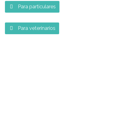
Para particulares

Para veterinarios
