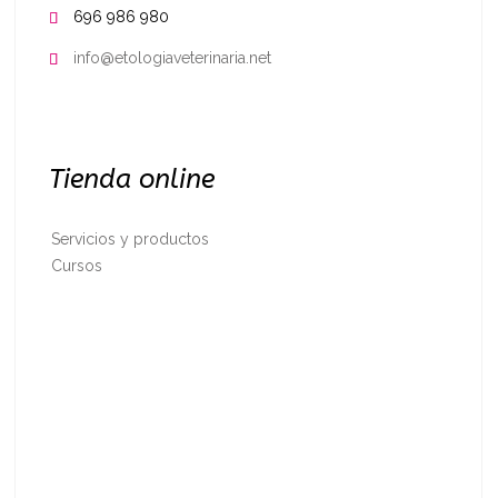
696 986 980

info@etologiaveterinaria.net

Tienda online
Servicios y productos
Cursos