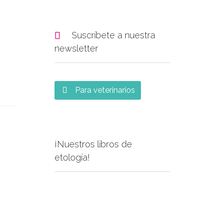

Suscríbete a nuestra
newsletter
Para veterinarios

¡Nuestros libros de
etología!