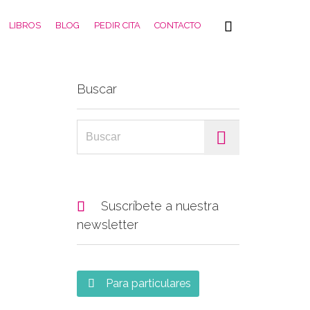
Skip

LIBROS
BLOG
PEDIR CITA
CONTACTO
to
content
Buscar
Search for:

Suscríbete a nuestra
newsletter
Para particulares
