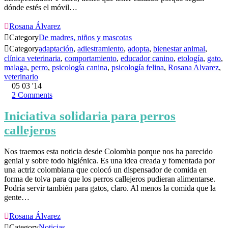
dónde estés el móvil…

Rosana Álvarez

Category
De madres, niños y mascotas

Category
adaptación
,
adiestramiento
,
adopta
,
bienestar animal
,
clínica veterinaria
,
comportamiento
,
educador canino
,
etología
,
gato
,
malaga
,
perro
,
psicología canina
,
psicología felina
,
Rosana Alvarez
,
veterinario
05
03 '14
2
Comments
Iniciativa solidaria para perros
callejeros
Nos traemos esta noticia desde Colombia porque nos ha parecido
genial y sobre todo higiénica. Es una idea creada y fomentada por
una actriz colombiana que colocó un dispensador de comida en
forma de tolva para que los perros callejeros pudieran alimentarse.
Podría servir también para gatos, claro. Al menos la comida que la
gente…

Rosana Álvarez

Category
Noticias