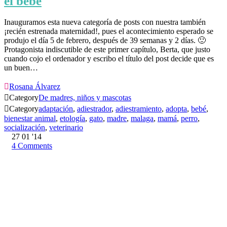
el bebé
Inauguramos esta nueva categoría de posts con nuestra también
¡recién estrenada maternidad!, pues el acontecimiento esperado se
produjo el día 5 de febrero, después de 39 semanas y 2 días. 🙂
Protagonista indiscutible de este primer capítulo, Berta, que justo
cuando cojo el ordenador y escribo el título del post decide que es
un buen…

Rosana Álvarez

Category
De madres, niños y mascotas

Category
adaptación
,
adiestrador
,
adiestramiento
,
adopta
,
bebé
,
bienestar animal
,
etología
,
gato
,
madre
,
malaga
,
mamá
,
perro
,
socialización
,
veterinario
27
01 '14
4
Comments