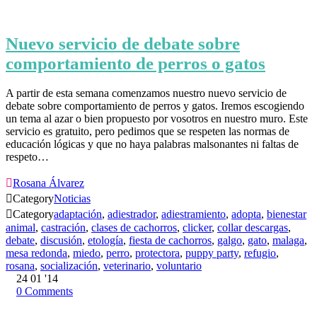
Nuevo servicio de debate sobre
comportamiento de perros o gatos
A partir de esta semana comenzamos nuestro nuevo servicio de
debate sobre comportamiento de perros y gatos. Iremos escogiendo
un tema al azar o bien propuesto por vosotros en nuestro muro. Este
servicio es gratuito, pero pedimos que se respeten las normas de
educación lógicas y que no haya palabras malsonantes ni faltas de
respeto…

Rosana Álvarez

Category
Noticias

Category
adaptación
,
adiestrador
,
adiestramiento
,
adopta
,
bienestar
animal
,
castración
,
clases de cachorros
,
clicker
,
collar descargas
,
debate
,
discusión
,
etología
,
fiesta de cachorros
,
galgo
,
gato
,
malaga
,
mesa redonda
,
miedo
,
perro
,
protectora
,
puppy party
,
refugio
,
rosana
,
socialización
,
veterinario
,
voluntario
24
01 '14
0
Comments