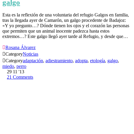
galgo
Esta es la reflexión de una voluntaria del refugio Galgos en familia,
tras la llegada ayer de Camarón, un galgo procedente de Badajoz:
«Y yo pregunto…? Dónde tienen los ojos y el corazón las personas
que permiten que un animal inocente padezca hasta estos
extremos…? Este galgo llegó ayer tarde al Refugio, y desde que…

Rosana Álvarez

Category
Noticias

Category
adaptación
,
adiestramiento
,
adopta
,
etología
,
galgo
,
miedo
,
perro
29
11 '13
21
Comments