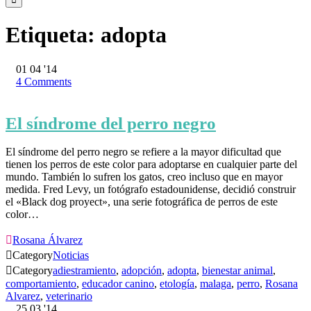
Etiqueta:
adopta
01
04 '14
4
Comments
El síndrome del perro negro
El síndrome del perro negro se refiere a la mayor dificultad que
tienen los perros de este color para adoptarse en cualquier parte del
mundo. También lo sufren los gatos, creo incluso que en mayor
medida. Fred Levy, un fotógrafo estadounidense, decidió construir
el «Black dog proyect», una serie fotográfica de perros de este
color…

Rosana Álvarez

Category
Noticias

Category
adiestramiento
,
adopción
,
adopta
,
bienestar animal
,
comportamiento
,
educador canino
,
etología
,
malaga
,
perro
,
Rosana
Alvarez
,
veterinario
25
03 '14