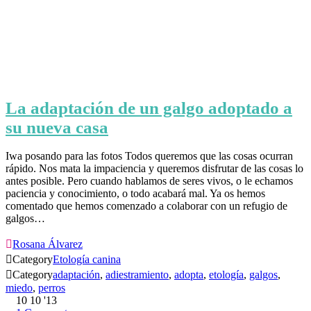
La adaptación de un galgo adoptado a
su nueva casa
Iwa posando para las fotos Todos queremos que las cosas ocurran
rápido. Nos mata la impaciencia y queremos disfrutar de las cosas lo
antes posible. Pero cuando hablamos de seres vivos, o le echamos
paciencia y conocimiento, o todo acabará mal. Ya os hemos
comentado que hemos comenzado a colaborar con un refugio de
galgos…

Rosana Álvarez

Category
Etología canina

Category
adaptación
,
adiestramiento
,
adopta
,
etología
,
galgos
,
miedo
,
perros
10
10 '13