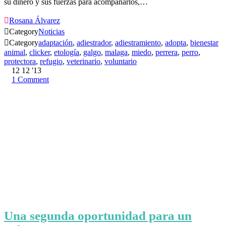
su dinero y sus fuerzas para acompañarlos,…

Rosana Álvarez

Category
Noticias

Category
adaptación
,
adiestrador
,
adiestramiento
,
adopta
,
bienestar
animal
,
clicker
,
etología
,
galgo
,
malaga
,
miedo
,
perrera
,
perro
,
protectora
,
refugio
,
veterinario
,
voluntario
12
12 '13
1
Comment
Una segunda oportunidad para un