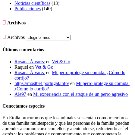
Noticias científicas
(13)
Publicaciones
(140)

Archivos

Archivos
Últimos comentarios
Rosana Álvarez
en
Vet & Go
Raquel
en
Vet & Go
Rosana Álvarez
en
Mi perro protege su comida. ¿Cómo lo
corrijo?
https://mostbet-portugal.info/
en
Mi perro protege su comida.
¿Cómo lo corrijo?
Ale97
en
Mi experiencia con el ataque de un perro agresivo
Conectamos especies
En Etolia procuramos que los animales se sientan como miembros
de una familia multiespecie y que las personas de la familia puedan
aprender a comunicarse con ellos y a entenderse, reduciendo así el
estrés y los problemas de comportamiento que comprometen la