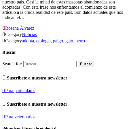
nuestro país. Casi la mitad de estas mascotas abandonadas son
adoptadas. Con esta frase nos enfrentamos al comienzo de este
artículo a la cruda realidad de este país. Son datos actuales que nos
indican el…

Rosana Álvarez

Category
Noticias

Category
adopta
,
etología
,
galgo
,
gato
,
perro
Buscar
Search for:

Suscríbete a nuestra newsletter

Para particulares

Suscríbete a nuestra newsletter

Para veterinarios
¡Nuestros libros de etología!