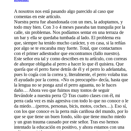
A nosotros nos está pasando algo parecido al caso que
comentas en este artículo.
Nuestra perra fue abandonada con un mes, la adoptamos, y
todo muy bien. Con 3 o 4 meses paseaba tan tranquila por la
calle, sin problemas. Nos podíamos sentar en una terraza de
un bar y ella se quedaba tumbada al lado. El problema era
que, siempre ha tenido mucho carácter, y en casa, si la reñías
por algo se te encaraba muy fuerte. Total, que contactamos
con el primer adiestrador que encontramos (fallo nuestro).
Este señor era tal y como describes en tu artículo, con correas
de ahorque obligaba al perro a hacer lo que él quisiera. Que
quería que el perro fuese detrás de él y el perro lo adelantaba,
pues lo cogía con la correa y, literalmente, el perro volaba tras
él ayudado por la correa. «No os preocupéis» decía, hasta que
la lengua no se ponga azul el perro aguanta, no le haces
daño… Ahora veo que fuimos muy tontos de seguir
llevándole a nuestra perra 🙁 Tras cuatro clases con él, mi
perra cada vez es más agresiva con todo lo que no conoce o le
da miedo…(perros, personas, bicis, motos, coches…). Eso sí,
con los que conoce es la perra más cariñosa del mundo, por lo
que se que tiene un buen fondo, sólo que tiene mucho miedo
y un gran trauma causado por este señor. Tras eso hemos
intentado la educación en positivo, y ahora estamos con una