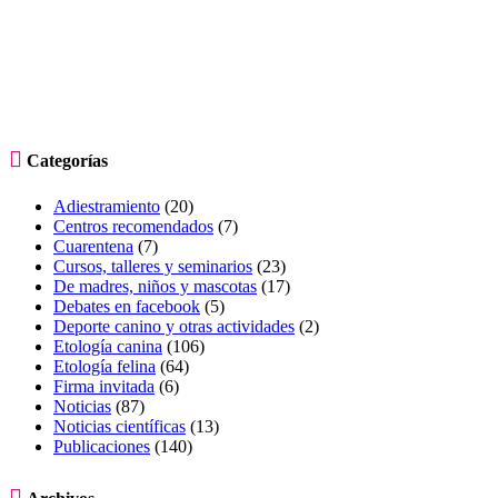

Categorías
Adiestramiento
(20)
Centros recomendados
(7)
Cuarentena
(7)
Cursos, talleres y seminarios
(23)
De madres, niños y mascotas
(17)
Debates en facebook
(5)
Deporte canino y otras actividades
(2)
Etología canina
(106)
Etología felina
(64)
Firma invitada
(6)
Noticias
(87)
Noticias científicas
(13)
Publicaciones
(140)
