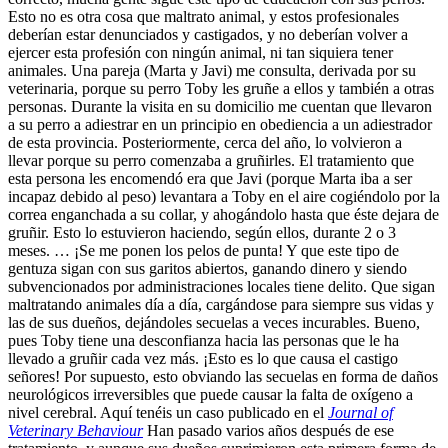
Esto no es otra cosa que maltrato animal, y estos profesionales
deberían estar denunciados y castigados, y no deberían volver a
ejercer esta profesión con ningún animal, ni tan siquiera tener
animales. Una pareja (Marta y Javi) me consulta, derivada por su
veterinaria, porque su perro Toby les gruñe a ellos y también a otras
personas. Durante la visita en su domicilio me cuentan que llevaron
a su perro a adiestrar en un principio en obediencia a un adiestrador
de esta provincia. Posteriormente, cerca del año, lo volvieron a
llevar porque su perro comenzaba a gruñirles. El tratamiento que
esta persona les encomendó era que Javi (porque Marta iba a ser
incapaz debido al peso) levantara a Toby en el aire cogiéndolo por la
correa enganchada a su collar, y ahogándolo hasta que éste dejara de
gruñir. Esto lo estuvieron haciendo, según ellos, durante 2 o 3
meses. … ¡Se me ponen los pelos de punta! Y que este tipo de
gentuza sigan con sus garitos abiertos, ganando dinero y siendo
subvencionados por administraciones locales tiene delito. Que sigan
maltratando animales día a día, cargándose para siempre sus vidas y
las de sus dueños, dejándoles secuelas a veces incurables. Bueno,
pues Toby tiene una desconfianza hacia las personas que le ha
llevado a gruñir cada vez más. ¡Esto es lo que causa el castigo
señores! Por supuesto, esto obviando las secuelas en forma de daños
neurológicos irreversibles que puede causar la falta de oxígeno a
nivel cerebral. Aquí tenéis un caso publicado en el
Journal of
Veterinary Behaviour
Han pasado varios años después de ese