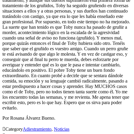
tratamiento, y aunque sus dueños suprimieron esta primera forma de
tratamiento de los gruñidos, Toby ha seguido gruñendo en diversas
situaciones a ellos y a otras personas, y sus dueños han continuado
tratándolo con castigo, ya que era lo que les había enseñado este
gran profesional. Por supuesto, en todo este tiempo no ha mejorado.
La suerte que han tenido es que Toby nunca ha pasado de gruñir a
morder, acontecimiento lógico en la escalada de la agresividad
cuando una señal de aviso no funciona (gruñido). Y menos mal,
porque quizás entonces el final de Toby hubiera sido otro. Tenéis
que saber que el gruñido es vuestro amigo. Cuando un perro gruñe
te está avisando de que algo le molesta. Y en vez de castigar eso, y
conseguir que al final tu perro te muerda, debes esforzarte por
averiguar y entender qué es lo que le pasa e intentar cambiarlo,
educándolo en positivo. El pobre Toby tiene un buen fondo
extraordinario. En cuanto probé a decirle que se sentara dándole
comida, su emoción y su lenguaje cambió radicalmente, pasando a
estar predispuesto a hacer cosas y aprender. Hay MUCHOS casos
como el de Toby, pero no todos tienen tanta suerte como él. Yo me
los encuentro todas las semanas, y me revienta. Me apena tener que
escribir esto, pero es lo que hay. Espero que os sirva para poder
evitarlo.
Por Rosana Álvarez Bueno.

Category
Adiestramiento
,
Noticias