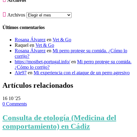
Archivos

Archivos
Últimos comentarios
Rosana Álvarez
en
Vet & Go
Raquel
en
Vet & Go
Rosana Álvarez
en
Mi perro protege su comida. ¿Cómo lo
corrijo?
https://mostbet-portugal.info/
en
Mi perro protege su comida.
¿Cómo lo corrijo?
Ale97
en
Mi experiencia con el ataque de un perro agresivo
Artículos relacionados
16
10 '25
0
Comments
Consulta de etología (Medicina del
comportamiento) en Cádiz