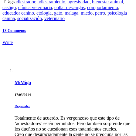

Tags
adiestrador
,
adiestramiento
,
agresividad
,
bienestar animal
,
castigo
,
clínica veterinaria
,
collar descargas
,
comportamiento
,
educador canino
,
etología
,
gato
,
malaga
,
miedo
,
perro
,
psicología
canina
,
socialización
,
veterinario
13
Comments
Write
MiMiga
17/03/2014
Responder
Totalmente de acuerdo. Es vergonzoso que este tipo de
‘adiestradores’ estén permitidos. Pero también sorprende que
los dueños no se cuestionan esos tratamientos crueles.
Creo que desgraciadamente la gente no se preocupa por las