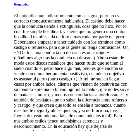
Responder
El titulo dice «un adiestramiento con castigo», pero no es
correcto (conductistamente hablando). El castigo debe hacer
que la conducta tienda a extinguirse, cosa que no hizo. Por lo
cual fue simple hostilidad, y suerte que no genero una contra-
hostilidad manifestada de forma más ruda por parte del perro.
Deberíamos empezar a tener cuidado con los términos como
castigo o refuerzo, para que la gente no tenga confusiones. Un
«NO» tras una conducta no deseada es un castigo +
(añadimos algo tras la conducta no deseada).Ahora están de
moda estos discos metálicos que hacen ruido que se tiran al
suelo cuando el perro hace algo mal, pero es que encima se
vende como una herramienta positivista, cuando su objetivo
es asustar al perro (puro castigo +). A mí me suelen llegar
casos por ambos lados, clientes que vienen de positivistas con
su manido «premia lo bueno, ignora lo malo», que no les sirve
de nada casi nunca, y menos con conductas autoreforzantes, y
también de bestiajos que no saben la diferencia entre refuerzo
y castigo, y que creen que todo se enseña a tironazos, cuanto
más fuerte mejor (y ahí se quedan, y si no funciona, mas
fuerte, demostrando una falta de conocimientos total). Para
mis ambos estilos tienen muchísimas carencias y
desconocimiento. En la educación hay que dejarse de