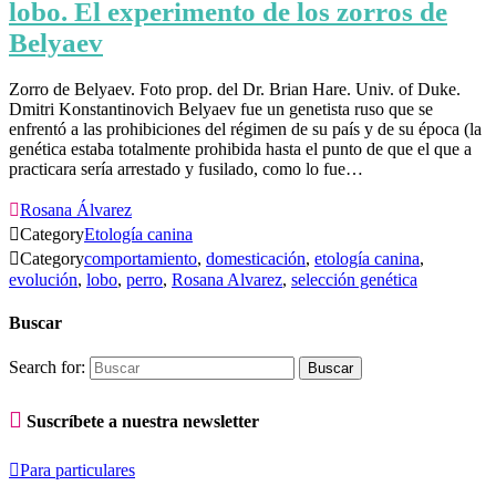
lobo. El experimento de los zorros de
Belyaev
Zorro de Belyaev. Foto prop. del Dr. Brian Hare. Univ. of Duke.
Dmitri Konstantinovich Belyaev fue un genetista ruso que se
enfrentó a las prohibiciones del régimen de su país y de su época (la
genética estaba totalmente prohibida hasta el punto de que el que a
practicara sería arrestado y fusilado, como lo fue…

Rosana Álvarez

Category
Etología canina

Category
comportamiento
,
domesticación
,
etología canina
,
evolución
,
lobo
,
perro
,
Rosana Alvarez
,
selección genética
Buscar
Search for:

Suscríbete a nuestra newsletter

Para particulares