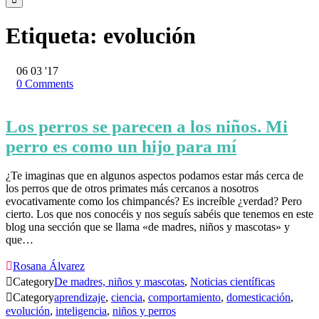
Etiqueta:
evolución
06
03 '17
0
Comments
Los perros se parecen a los niños. Mi
perro es como un hijo para mí
¿Te imaginas que en algunos aspectos podamos estar más cerca de
los perros que de otros primates más cercanos a nosotros
evocativamente como los chimpancés? Es increíble ¿verdad? Pero
cierto. Los que nos conocéis y nos seguís sabéis que tenemos en este
blog una sección que se llama «de madres, niños y mascotas» y
que…

Rosana Álvarez

Category
De madres, niños y mascotas
,
Noticias científicas

Category
aprendizaje
,
ciencia
,
comportamiento
,
domesticación
,
evolución
,
inteligencia
,
niños y perros