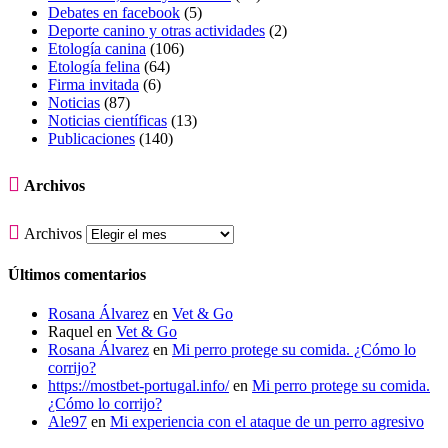
Debates en facebook
(5)
Deporte canino y otras actividades
(2)
Etología canina
(106)
Etología felina
(64)
Firma invitada
(6)
Noticias
(87)
Noticias científicas
(13)
Publicaciones
(140)

Archivos

Archivos
Últimos comentarios
Rosana Álvarez
en
Vet & Go
Raquel
en
Vet & Go
Rosana Álvarez
en
Mi perro protege su comida. ¿Cómo lo
corrijo?
https://mostbet-portugal.info/
en
Mi perro protege su comida.
¿Cómo lo corrijo?
Ale97
en
Mi experiencia con el ataque de un perro agresivo