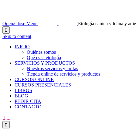
Open/Close Menu
Etología canina y felina y ad

Skip to content
INICIO
Quiénes somos
Qué es la etología
SERVICIOS Y PRODUCTOS
Nuestros servicios y tarifas
Tienda online de servicios y productos
CURSOS ONLINE
CURSOS PRESENCIALES
LIBROS
BLOG
PEDIR CITA
CONTACTO

...
