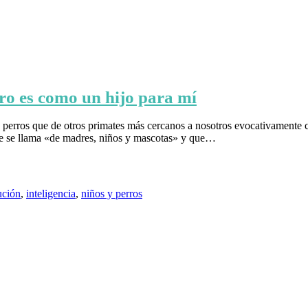
rro es como un hijo para mí
 perros que de otros primates más cercanos a nosotros evocativamente 
ue se llama «de madres, niños y mascotas» y que…
ución
,
inteligencia
,
niños y perros