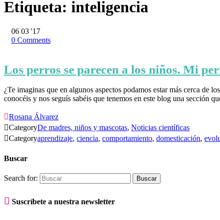
Etiqueta:
inteligencia
06
03 '17
0
Comments
Los perros se parecen a los niños. Mi pe
¿Te imaginas que en algunos aspectos podamos estar más cerca de los
conocéis y nos seguís sabéis que tenemos en este blog una sección q

Rosana Álvarez

Category
De madres, niños y mascotas
,
Noticias científicas

Category
aprendizaje
,
ciencia
,
comportamiento
,
domesticación
,
evol
Buscar
Search for:

Suscríbete a nuestra newsletter