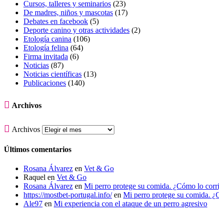
Cursos, talleres y seminarios
(23)
De madres, niños y mascotas
(17)
Debates en facebook
(5)
Deporte canino y otras actividades
(2)
Etología canina
(106)
Etología felina
(64)
Firma invitada
(6)
Noticias
(87)
Noticias científicas
(13)
Publicaciones
(140)

Archivos

Archivos
Últimos comentarios
Rosana Álvarez
en
Vet & Go
Raquel
en
Vet & Go
Rosana Álvarez
en
Mi perro protege su comida. ¿Cómo lo corr
https://mostbet-portugal.info/
en
Mi perro protege su comida. ¿
Ale97
en
Mi experiencia con el ataque de un perro agresivo