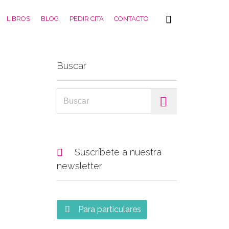
Skip

LIBROS
BLOG
PEDIR CITA
CONTACTO
to
content
Buscar
Search for:

Suscríbete a nuestra
newsletter
Para particulares
