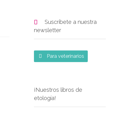

Suscríbete a nuestra
newsletter
Para veterinarios

¡Nuestros libros de
etología!