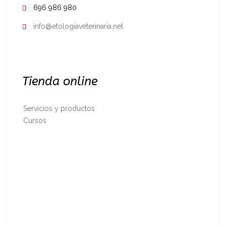
696 986 980

info@etologiaveterinaria.net

Tienda online
Servicios y productos
Cursos