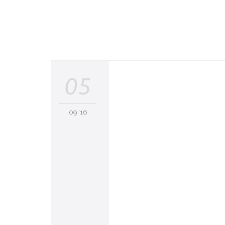
05
09 '16