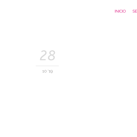
INICIO
SE
28
10 '19