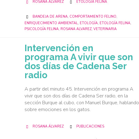
CATEGORY
ROSANA ÁLVAREZ
ETOLOGÍA FELINA


CATEGORY
BANDEJA DE ARENA
,
COMPORTAMIENTO FELINO
,

ENRIQUECIMIENTO AMBIENTAL
,
ETOLOGÍA
,
ETOLOGÍA FELINA
,
PSICOLOGÍA FELINA
,
ROSANA ALVAREZ
,
VETERINARIA
Intervención en
programa A vivir que son
dos días de Cadena Ser
radio
A partir del minuto 45. Intervención en programa A
vivir que son dos días de Cadena Ser radio, en la
sección Burque al cubo, con Manuel Burque, hablando
sobre emociones en los gatos.
CATEGORY
ROSANA ÁLVAREZ
PUBLICACIONES

