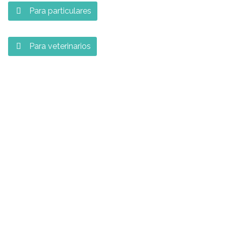
Para particulares

Para veterinarios
