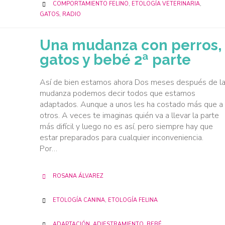
CATEGORY
COMPORTAMIENTO FELINO
,
ETOLOGÍA VETERINARIA
,

GATOS
,
RADIO
Una mudanza con perros,
gatos y bebé 2ª parte
Así de bien estamos ahora Dos meses después de l
mudanza podemos decir todos que estamos
adaptados. Aunque a unos les ha costado más que a
otros. A veces te imaginas quién va a llevar la parte
más difícil y luego no es así, pero siempre hay que
estar preparados para cualquier inconveniencia.
Por…
ROSANA ÁLVAREZ

CATEGORY
ETOLOGÍA CANINA
,
ETOLOGÍA FELINA

CATEGORY
ADAPTACIÓN
,
ADIESTRAMIENTO
,
BEBÉ
,