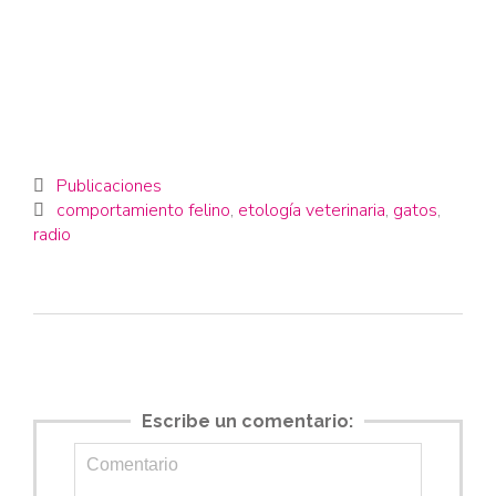
Category
Publicaciones

Tags
comportamiento felino
,
etología veterinaria
,
gatos
,

radio
Escribe un comentario: