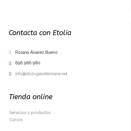
Contacta con Etolia
Rosana Álvarez Bueno

696 986 980

info@etologiaveterinaria.net

Tienda online
Servicios y productos
Cursos