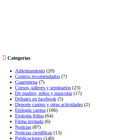

Categorías
Adiestramiento
(20)
Centros recomendados
(7)
Cuarentena
(7)
Cursos, talleres y seminarios
(23)
De madres, niños y mascotas
(17)
Debates en facebook
(5)
Deporte canino y otras actividades
(2)
Etología canina
(106)
Etología felina
(64)
Firma invitada
(6)
Noticias
(87)
Noticias científicas
(13)
Publicaciones
(140)