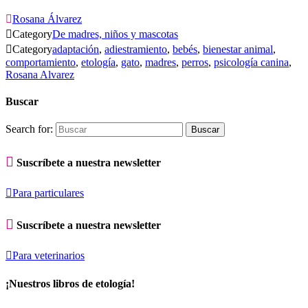

Rosana Álvarez

Category
De madres, niños y mascotas

Category
adaptación
,
adiestramiento
,
bebés
,
bienestar animal
,
comportamiento
,
etología
,
gato
,
madres
,
perros
,
psicología canina
,
Rosana Alvarez
Buscar
Search for:

Suscríbete a nuestra newsletter

Para particulares

Suscríbete a nuestra newsletter

Para veterinarios
¡Nuestros libros de etología!