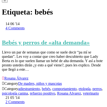
Etiqueta:
bebés
14
06 '14
4
Comments
Bebés y perros de «alta demanda»
Llevo un par de semanas que como se suele decir “pa mí se
quedan”. Les voy a contar que creo haber descubierto que Lady
Berta es lo que suelen llamar un bebé de alta demanda. Y así a bote
pronto ustedes dirán ¿y esto a qué viene?, pues les explico. Desde
que llegó a este…

Rosana Álvarez

Category
De madres, niños y mascotas

Category
adiestramiento
,
bebés
,
comportamiento
,
etología
,
perros
,
psicología canina
,
refuerzo positivo
,
Rosana Alvarez
,
veterinario
21
05 '14
2
Comments