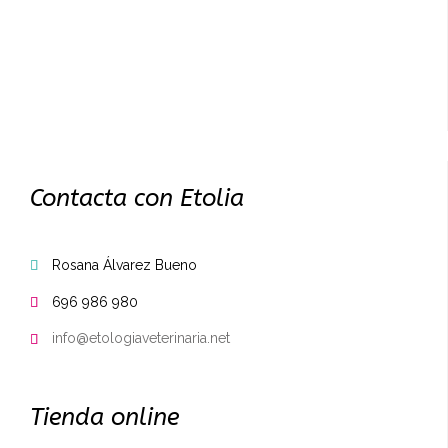
Contacta con Etolia
Rosana Álvarez Bueno

696 986 980

info@etologiaveterinaria.net

Tienda online