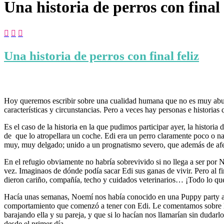
Una historia de perros con final 



Una historia de perros con final feliz
Hoy queremos escribir sobre una cualidad humana que no es muy abund
características y circunstancias. Pero a veces hay personas e historias
Es el caso de la historia en la que pudimos participar ayer, la histori
de que lo atropellara un coche. Edi era un perro claramente poco o na
muy, muy delgado; unido a un prognatismo severo, que además de afea
En el refugio obviamente no habría sobrevivido si no llega a ser por 
vez. Imaginaos de dónde podía sacar Edi sus ganas de vivir. Pero al 
dieron cariño, compañía, techo y cuidados veterinarios… ¡Todo lo que
Hacía unas semanas, Noemí nos había conocido en una Puppy party a la
comportamiento que comenzó a tener con Edi. Le comentamos sobre la 
barajando ella y su pareja, y que si lo hacían nos llamarían sin duda
desde el primer día.