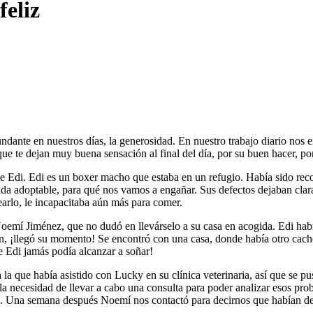
feliz
ante en nuestros días, la generosidad. En nuestro trabajo diario nos 
 que te dejan muy buena sensación al final del día, por su buen hacer, po
a de Edi. Edi es un boxer macho que estaba en un refugio. Había sido rec
da adoptable, para qué nos vamos a engañar. Sus defectos dejaban clara
rlo, le incapacitaba aún más para comer.
Noemí Jiménez, que no dudó en llevárselo a su casa en acogida. Edi habí
fin, ¡llegó su momento! Se encontró con una casa, donde había otro cac
 Edi jamás podía alcanzar a soñar!
 que había asistido con Lucky en su clínica veterinaria, así que se p
necesidad de llevar a cabo una consulta para poder analizar esos probl
rlo. Una semana después Noemí nos contactó para decirnos que habían de