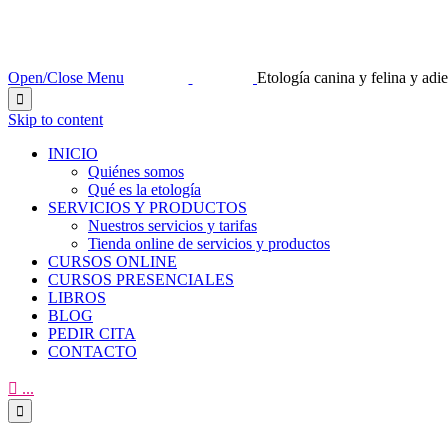
Open/Close Menu
Etología canina y felina y ad

Skip to content
INICIO
Quiénes somos
Qué es la etología
SERVICIOS Y PRODUCTOS
Nuestros servicios y tarifas
Tienda online de servicios y productos
CURSOS ONLINE
CURSOS PRESENCIALES
LIBROS
BLOG
PEDIR CITA
CONTACTO

...
