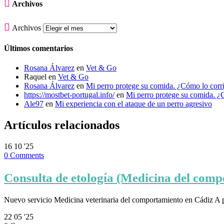

Archivos

Archivos
Últimos comentarios
Rosana Álvarez
en
Vet & Go
Raquel
en
Vet & Go
Rosana Álvarez
en
Mi perro protege su comida. ¿Cómo lo corr
https://mostbet-portugal.info/
en
Mi perro protege su comida. ¿
Ale97
en
Mi experiencia con el ataque de un perro agresivo
Artículos relacionados
16
10 '25
0
Comments
Consulta de etología (Medicina del comp
Nuevo servicio Medicina veterinaria del comportamiento en Cádiz A 
22
05 '25