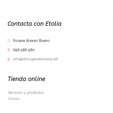
Contacta con Etolia
Rosana Álvarez Bueno

696 986 980

info@etologiaveterinaria.net

Tienda online
Servicios y productos
Cursos