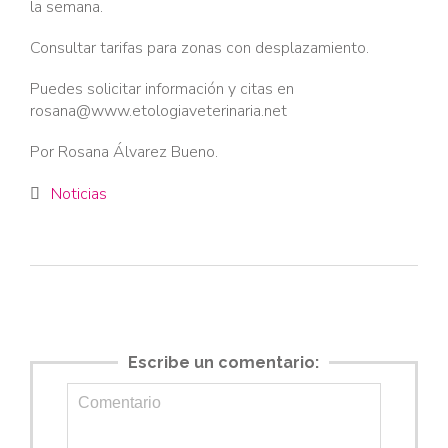
la semana.
Consultar tarifas para zonas con desplazamiento.
Puedes solicitar información y citas en
rosana@www.etologiaveterinaria.net
Por Rosana Álvarez Bueno.
Category
Noticias

Escribe un comentario: