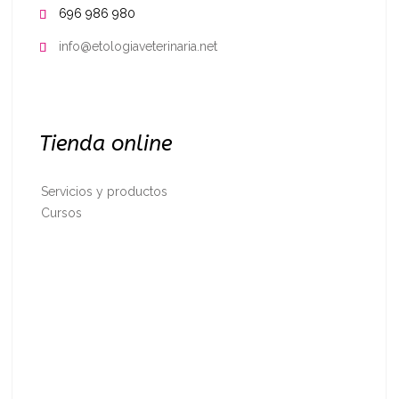
696 986 980

info@etologiaveterinaria.net

Tienda online
Servicios y productos
Cursos