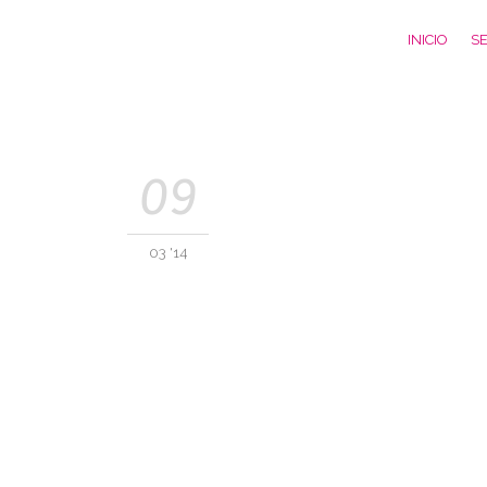
INICIO
SE
09
03 '14