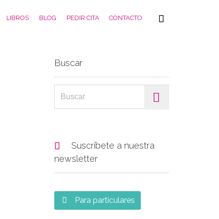
Skip

LIBROS
BLOG
PEDIR CITA
CONTACTO
to
content
Buscar
Search for:

Suscríbete a nuestra
newsletter
Para particulares
