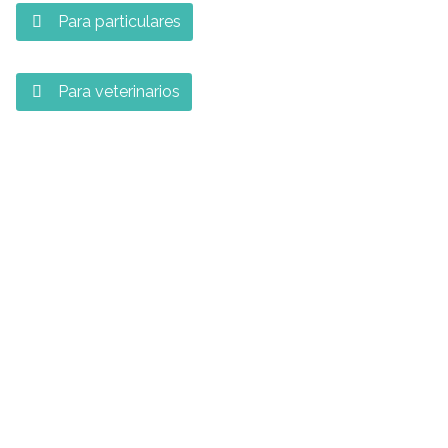
Para particulares

Para veterinarios
