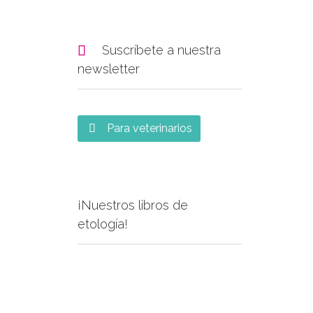

Suscríbete a nuestra
newsletter
Para veterinarios

¡Nuestros libros de
etología!