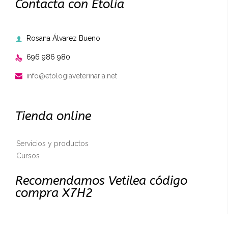
Contacta con Etolia
Rosana Álvarez Bueno

696 986 980

info@etologiaveterinaria.net

Tienda online
Servicios y productos
Cursos
Recomendamos Vetilea código
compra X7H2