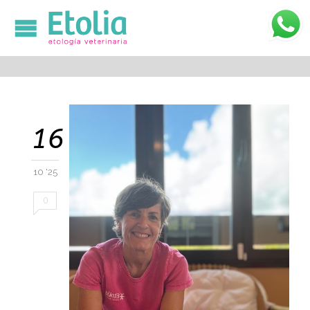

16
10 '25
0