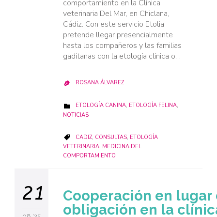
comportamiento en la Clínica
veterinaria Del Mar, en Chiclana,
Cádiz. Con este servicio Etolia
pretende llegar presencialmente
hasta los compañeros y las familias
gaditanas con la etología clínica o…
ROSANA ÁLVAREZ

CATEGORY
ETOLOGÍA CANINA
,
ETOLOGÍA FELINA
,

NOTICIAS
CATEGORY
CADIZ
,
CONSULTAS
,
ETOLOGÍA

VETERINARIA
,
MEDICINA DEL
COMPORTAMIENTO
21
Cooperación en lugar
obligación en la clínic
08 '25