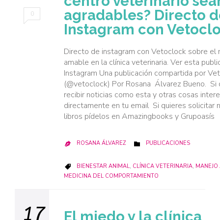
centro veterinario se
agradables? Directo d
0
Instagram con Vetocl
Directo de instagram con Vetoclock sobre el
amable en la clínica veterinaria. Ver esta publ
Instagram Una publicación compartida por Ve
(@vetoclock) Por Rosana Álvarez Bueno. Si 
recibir noticias como esta y otras cosas inter
directamente en tu email Si quieres solicitar 
libros pídelos en Amazingbooks y Grupoasís
CATEGORY
ROSANA ÁLVAREZ
PUBLICACIONES


CATEGORY
BIENESTAR ANIMAL
,
CLÍNICA VETERINARIA
,
MANEJO

MEDICINA DEL COMPORTAMIENTO
17
El miedo y la clínica