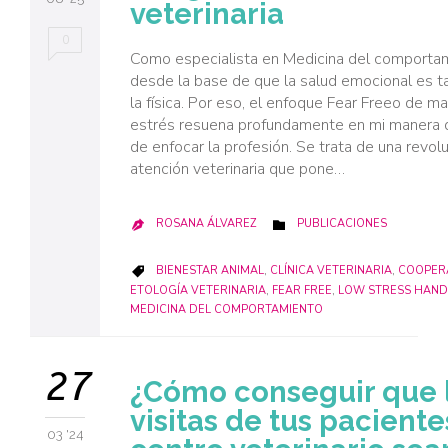
veterinaria
0
Como especialista en Medicina del comportam
desde la base de que la salud emocional es t
la física. Por eso, el enfoque Fear Freeo de m
estrés resuena profundamente en mi manera d
de enfocar la profesión. Se trata de una revolu
atención veterinaria que pone…
CATEGORY
ROSANA ÁLVAREZ
PUBLICACIONES


CATEGORY
BIENESTAR ANIMAL
,
CLÍNICA VETERINARIA
,
COOPER

ETOLOGÍA VETERINARIA
,
FEAR FREE
,
LOW STRESS HAND
MEDICINA DEL COMPORTAMIENTO
27
¿Cómo conseguir que 
visitas de tus paciente
03 '24