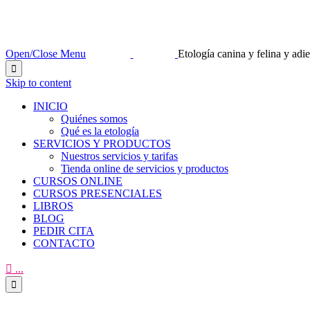
Open/Close Menu
Etología canina y felina y ad

Skip to content
INICIO
Quiénes somos
Qué es la etología
SERVICIOS Y PRODUCTOS
Nuestros servicios y tarifas
Tienda online de servicios y productos
CURSOS ONLINE
CURSOS PRESENCIALES
LIBROS
BLOG
PEDIR CITA
CONTACTO

...
