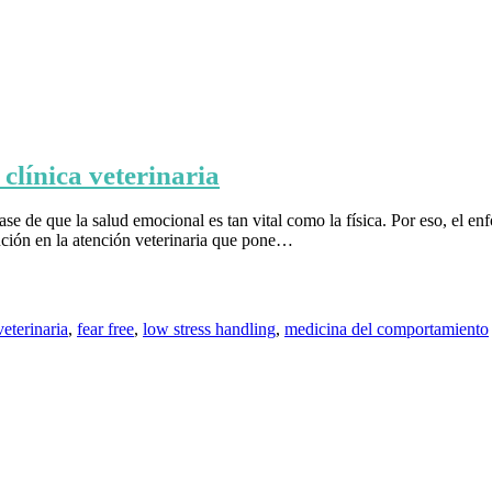
clínica veterinaria
se de que la salud emocional es tan vital como la física. Por eso, el 
lución en la atención veterinaria que pone…
veterinaria
,
fear free
,
low stress handling
,
medicina del comportamiento