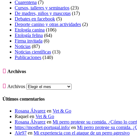
Cuarentena
(7)
Cursos, talleres y seminarios
(23)
De madres, niños y mascotas
(17)
Debates en facebook
(5)
Deporte canino y otras actividades
(2)
Etología canina
(106)
Etología felina
(64)
Firma invitada
(6)
Noticias
(87)
Noticias científicas
(13)
Publicaciones
(140)

Archivos

Archivos
Últimos comentarios
Rosana Álvarez
en
Vet & Go
Raquel
en
Vet & Go
Rosana Álvarez
en
Mi perro protege su comida. ¿Cómo lo corr
https://mostbet-portugal.info/
en
Mi perro protege su comida. ¿
Ale97
en
Mi experiencia con el ataque de un perro agresivo