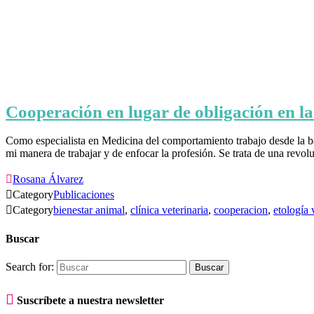
Cooperación en lugar de obligación en la 
Como especialista en Medicina del comportamiento trabajo desde la ba
mi manera de trabajar y de enfocar la profesión. Se trata de una revo

Rosana Álvarez

Category
Publicaciones

Category
bienestar animal
,
clínica veterinaria
,
cooperacion
,
etología 
Buscar
Search for:

Suscríbete a nuestra newsletter