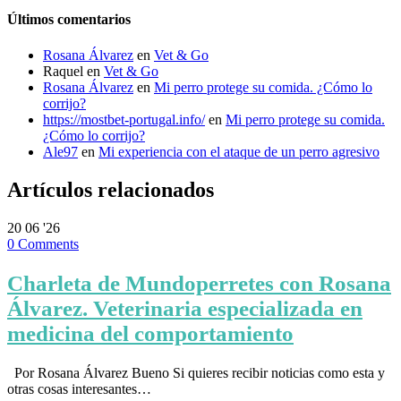
Últimos comentarios
Rosana Álvarez
en
Vet & Go
Raquel
en
Vet & Go
Rosana Álvarez
en
Mi perro protege su comida. ¿Cómo lo
corrijo?
https://mostbet-portugal.info/
en
Mi perro protege su comida.
¿Cómo lo corrijo?
Ale97
en
Mi experiencia con el ataque de un perro agresivo
Artículos relacionados
20
06 '26
0
Comments
Charleta de Mundoperretes con Rosana
Álvarez. Veterinaria especializada en
medicina del comportamiento
Por Rosana Álvarez Bueno Si quieres recibir noticias como esta y
otras cosas interesantes…