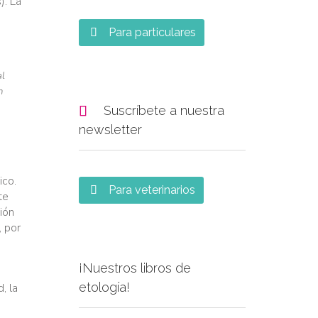
). La
Para particulares

al
n

Suscríbete a nuestra
newsletter
ico.
Para veterinarios

te
ión
, por
¡Nuestros libros de
etología!
, la