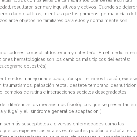
 ellas. Otros compañeros de camada a los que se les estimuló
dad, resultaron ser muy inquisitivos y activos. Cuando se dejaron
ieron dando saltitos, mientras que los primeros
permanecían detr
zos ante objetos no familiares para ellos y normalmente son
indicadores: cortisol, aldosterona y colesterol.
En
el medio inter
raciones hematológicas son los cambios más típicos del estrés:
leucograma del
estrés)
tre ellos manejo inadecuado, transporte, inmovilización, excesi
r, traumatismos, palpación rectal, destete temprano, desnutrición 
to, cambios de rutina e interacciones sociales desagradables.
der diferenciar los mecanismos fisiológicos que se presentan en 
ha y fuga” y el “síndrome general de adaptación”)
ecen ser más susceptibles a diversas enfermedades como las
o que las experiencias vitales estresantes podrían afectar al est