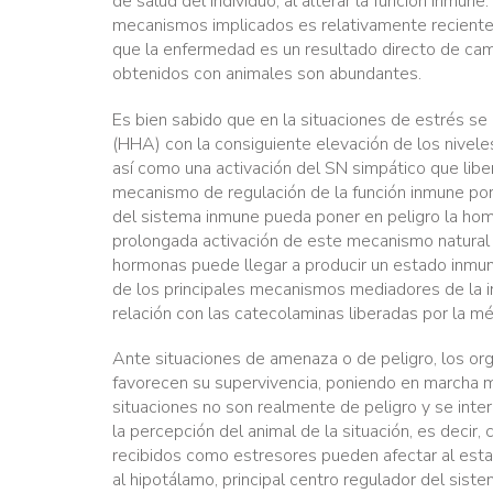
de salud del individuo, al alterar la función inmu
mecanismos implicados es relativamente recient
que la enfermedad es un resultado directo de cam
obtenidos con animales son abundantes.
Es bien sabido que en la situaciones de estrés se
(HHA) con la consiguiente elevación de los nivel
así como una activación del SN simpático que libe
mecanismo de regulación de la función inmune por 
del sistema inmune pueda poner en peligro la home
prolongada activación de este mecanismo natural d
hormonas puede llegar a producir un estado inmun
de los principales mecanismos mediadores de la i
relación con las catecolaminas liberadas por la mé
Ante situaciones de amenaza o de peligro, los or
favorecen su supervivencia, poniendo en marcha 
situaciones no son realmente de peligro y se int
la percepción del animal de la situación, es decir
recibidos como estresores pueden afectar al esta
al hipotálamo, principal centro regulador del si