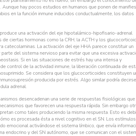
ne. Este planteamiento no es nuevo, sin embargo el conocimiento d
e. Aunque hay pocos estudios en humanos que ponen de manifie
bios en la función inmune inducidos conductualmente, los datos
 produce una activación del eje hipotalámico-hipofisario-adrenal
es de ciertas hormonas como la CRH, la ACTH y los glucocorticoi
ra catecolaminas. La activación del eje HHA parece constituir un
parte del sistema nervioso para evitar que una excesiva activac
ostasis. Si en las situaciones de estrés hay una intensa y
e control de la actividad inmune, la liberación continuada de es
osuprimido. Se considera que los glucocorticoides constituyen 
nmunosupresión producida por estrés. Algo similar podría decirs
dula adrenal.
ganismos desencadenan una serie de respuestas fisiológicas que
mecanismos que favorecen una respuesta rápida. Sin embargo ot
erpretan como tales produciendo la misma respuesta. Esto es deb
, cómo es procesada ésta a nivel cognitivo en el SN. Los estímulos
do emocional activándose el sistema límbico, que envía informac
stema endocrino y del SN autónomo, que se comunican con el siste