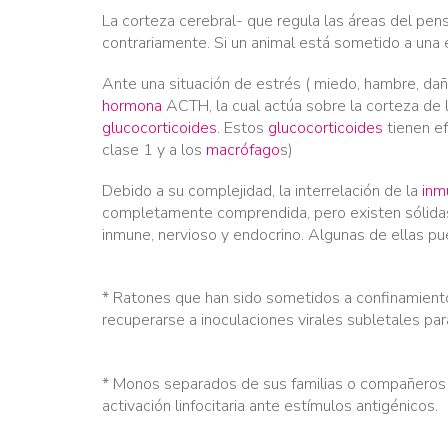
La corteza cerebral- que regula las áreas del pen
contrariamente. Si un animal está sometido a una 
Ante una situación de estrés ( miedo, hambre, daño
hormona
ACTH, la cual actúa sobre la corteza de 
glucocorticoides
. Estos
glucocorticoides
tienen ef
clase 1 y a los
macrófago
s)
Debido a su complejidad, la interrelación de la
inm
completamente comprendida, pero existen sólidas 
inmune, nervioso y endocrino. Algunas de ellas pu
* Ratones que han sido sometidos a confinamiento 
recuperarse a inoculaciones virales subletales pa
* Monos separados de sus familias o compañeros 
activación linfocitaria ante estímulos antigénicos.