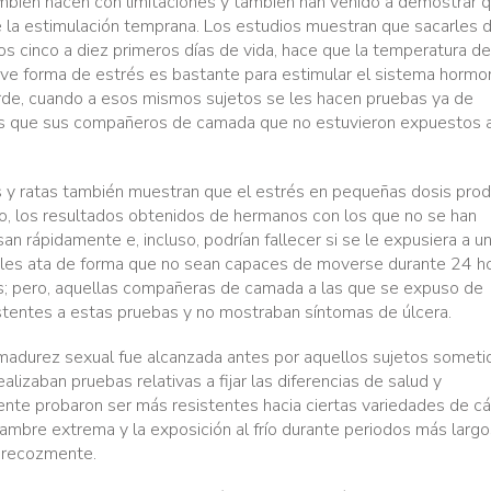
ambién nacen con limitaciones y también han venido a demostrar 
 de la estimulación temprana. Los estudios muestran que sacarles 
los cinco a diez primeros días de vida, hace que la temperatura de
eve forma de estrés es bastante para estimular el sistema hormon
 tarde, cuando a esos mismos sujetos se les hacen pruebas ya de
trés que sus compañeros de camada que no estuvieron expuestos 
s y ratas también muestran que el estrés en pequeñas dosis pro
do, los resultados obtenidos de hermanos con los que no se han
an rápidamente e, incluso, podrían fallecer si se le expusiera a u
 les ata de forma que no sean capaces de moverse durante 24 ho
as; pero, aquellas compañeras de camada a las que se expuso de
istentes a estas pruebas y no mostraban síntomas de úlcera.
 madurez sexual fue alcanzada antes por aquellos sujetos someti
lizaban pruebas relativas a fijar las diferencias de salud y
te probaron ser más resistentes hacia ciertas variedades de c
ambre extrema y la exposición al frío durante periodos más largo
precozmente.