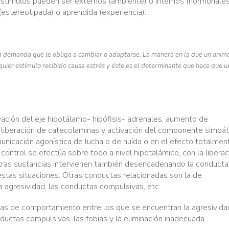
stímulos pueden ser externos (ambiente) o internos (hormonales
estereotipada) o aprendida (experiencia).
na demanda que le obliga a cambiar o adaptarse. La manera en la que un anim
ier estímulo recibido causa estrés y éste es el determinante que hace que u
ación del eje hipotálamo- hipófisis- adrenales, aumento de
la liberación de catecolaminas y activación del componente simpát
unicación agonística de lucha o de huída o en el efecto totalmen
 control se efectúa sobre todo a nivel hipotalámico, con la liberac
tras sustancias intervienen también desencadenando la conducta
estas situaciones. Otras conductas relacionadas son la de
 la agresividad, las conductas compulsivas, etc.
as de comportamiento entre los que se encuentran la agresividad
nductas compulsivas, las fobias y la eliminación inadecuada.