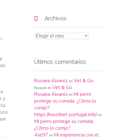

Archivos
n
ce
Últimos comentarios
ado
Rosana Álvarez
Vet & Go
en
Vet & Go
Raquel
en
te
Rosana Álvarez
Mi perro
en
r y
protege su comida. ¿Cómo lo
sta
corrijo?
osos
https://mostbet-portugal.info/
en
que
Mi perro protege su comida.
¿Cómo lo corrijo?
Ale97
Mi experiencia con el
en