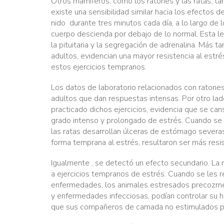
Otros mamíferos, como los ratones y las ratas, t
existe una sensibilidad similar hacia los efectos
nido
durante tres minutos cada día, a lo largo de 
cuerpo descienda por debajo de lo normal. Esta l
la pituitaria y la segregación de adrenalina. Más
adultos, evidencian una mayor resistencia al es
estos ejercicios tempranos.
Los datos de laboratorio relacionados con ratone
adultos que dan respuestas intensas. Por otro la
practicado dichos ejercicios, evidencia que se cans
grado intenso y prolongado de estrés. Cuando se
las ratas desarrollan úlceras de estómago sever
forma temprana al estrés, resultaron ser más res
Igualmente , se detectó un efecto secundario. La
a ejercicios tempranos de estrés. Cuando se les rea
enfermedades, los animales estresados precozmen
y enfermedades infecciosas, podían controlar su h
que sus compañeros de camada no estimulados 