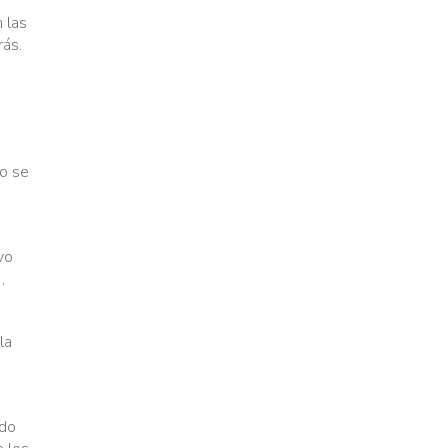
 las
ás.
no se
vo
,
la
ado