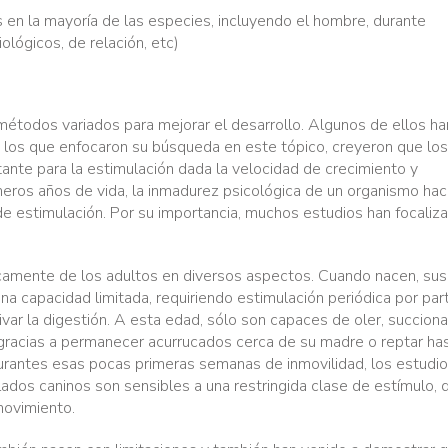
n la mayoría de las especies, incluyendo el hombre, durante
ológicos, de relación, etc)
métodos variados para mejorar el desarrollo. Algunos de ellos ha
e los que enfocaron su búsqueda en este tópico, creyeron que los
ante para la estimulación dada la velocidad de crecimiento y
eros años de vida, la inmadurez psicológica de un organismo ha
 de estimulación. Por su importancia, muchos estudios han focaliz
ocamente de los adultos en diversos aspectos. Cuando nacen, sus
na capacidad limitada, requiriendo estimulación periódica por par
var la digestión. A esta edad, sólo son capaces de oler, succiona
 gracias a permanecer acurrucados cerca de su madre o reptar ha
rantes esas pocas primeras semanas de inmovilidad, los estudi
dos caninos son sensibles a una restringida clase de estímulo, 
movimiento.