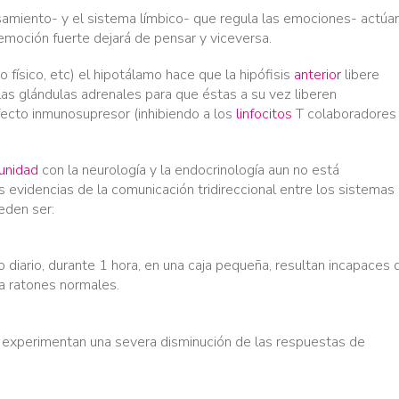
samiento- y el sistema límbico- que regula las emociones- actúa
emoción fuerte dejará de pensar y viceversa.
 físico, etc) el hipotálamo hace que la hipófisis
anterior
libere
las glándulas adrenales para que éstas a su vez liberen
ecto inmunosupresor (inhibiendo a los
linfocitos
T colaboradores
unidad
con la neurología y la endocrinología aun no está
evidencias de la comunicación tridireccional entre los sistemas
eden ser:
diario, durante 1 hora, en una caja pequeña, resultan incapaces 
ra ratones normales.
experimentan una severa disminución de las respuestas de