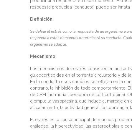
producir una respuesta en cada momento. Estos e
respuesta producida (conducta) puede ser innata (
Definición
Se define el estrés como la respuesta de un organismo a u
responda a estas demandas determinará su conducta. Cualqu
organismo se adapte.
Mecanismo
Los mecanismos del estrés consisten en una activ
glucocorticoides en el torrente circulatorio y de 
En la conducta esos cambios se reflejan en la com
contrario, la inhibición de todo comportamiento. El
de CRH (hormona liberadora de corticotropina). O
ejemplo la vasopresina, que induce al marcaje en 
acicalamiento, la actividad general, la coprofagia,
El estrés es la causa principal de muchos problem
ansiedad, la hiperactividad, las estereotipias o co