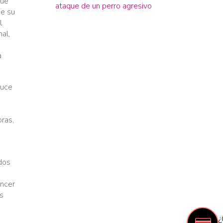
que
ataque de un perro agresivo
de su
l
al,
a
duce
n
ras,
dos
áncer
s
¿