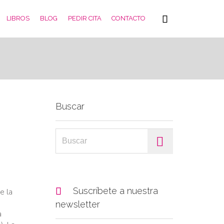
Skip

LIBROS
BLOG
PEDIR CITA
CONTACTO
to
content
Buscar
Search for:
e

Suscríbete a nuestra
e la
newsletter
a