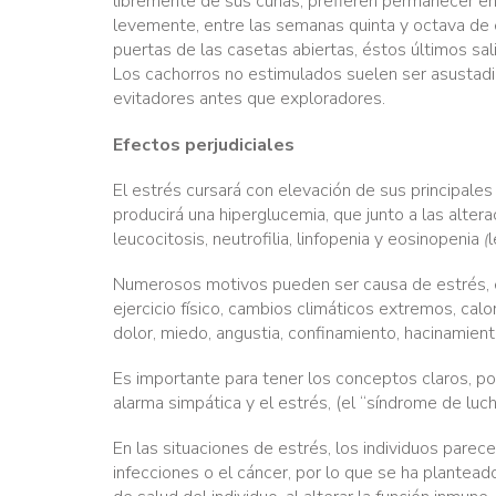
libremente de sus cunas, prefieren permanecer en
levemente, entre las semanas quinta y octava de e
puertas de las casetas abiertas, éstos últimos sal
Los cachorros no estimulados suelen ser asustadi
evitadores antes que exploradores.
Efectos perjudiciales
El estrés cursará con elevación de sus principales 
producirá una hiperglucemia, que junto a las alte
leucocitosis, neutrofilia, linfopenia y eosinopenia
(
Numerosos motivos pueden ser causa de estrés, en
ejercicio físico, cambios climáticos extremos, calo
dolor, miedo, angustia, confinamiento, hacinamien
Es importante para tener los conceptos claros, po
alarma simpática y el estrés, (el “síndrome de luc
En las situaciones de estrés, los individuos par
infecciones o el cáncer, por lo que se ha plantead