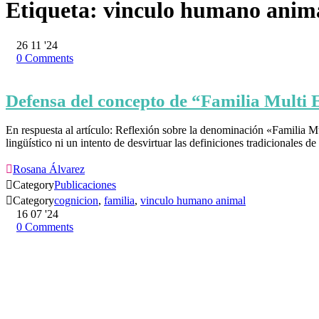
Etiqueta:
vinculo humano anim
26
11 '24
0
Comments
Defensa del concepto de “Familia Multi 
En respuesta al artículo: Reflexión sobre la denominación «Familia Mu
lingüístico ni un intento de desvirtuar las definiciones tradicionales 

Rosana Álvarez

Category
Publicaciones

Category
cognicion
,
familia
,
vinculo humano animal
16
07 '24
0
Comments