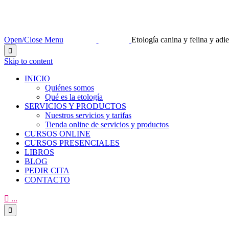
Open/Close Menu
Etología canina y felina y ad

Skip to content
INICIO
Quiénes somos
Qué es la etología
SERVICIOS Y PRODUCTOS
Nuestros servicios y tarifas
Tienda online de servicios y productos
CURSOS ONLINE
CURSOS PRESENCIALES
LIBROS
BLOG
PEDIR CITA
CONTACTO

...
