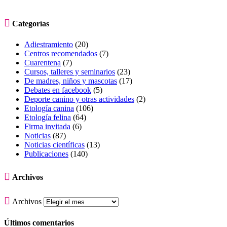

Categorías
Adiestramiento
(20)
Centros recomendados
(7)
Cuarentena
(7)
Cursos, talleres y seminarios
(23)
De madres, niños y mascotas
(17)
Debates en facebook
(5)
Deporte canino y otras actividades
(2)
Etología canina
(106)
Etología felina
(64)
Firma invitada
(6)
Noticias
(87)
Noticias científicas
(13)
Publicaciones
(140)

Archivos

Archivos
Últimos comentarios