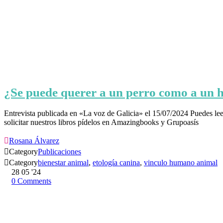
¿Se puede querer a un perro como a un h
Entrevista publicada en «La voz de Galicia» el 15/07/2024 Puedes leer
solicitar nuestros libros pídelos en Amazingbooks y Grupoasís

Rosana Álvarez

Category
Publicaciones

Category
bienestar animal
,
etología canina
,
vinculo humano animal
28
05 '24
0
Comments