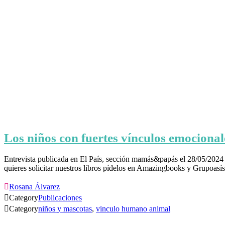
Los niños con fuertes vínculos emociona
Entrevista publicada en El País, sección mamás&papás el 28/05/2024 P
quieres solicitar nuestros libros pídelos en Amazingbooks y Grupoasís

Rosana Álvarez

Category
Publicaciones

Category
niños y mascotas
,
vinculo humano animal