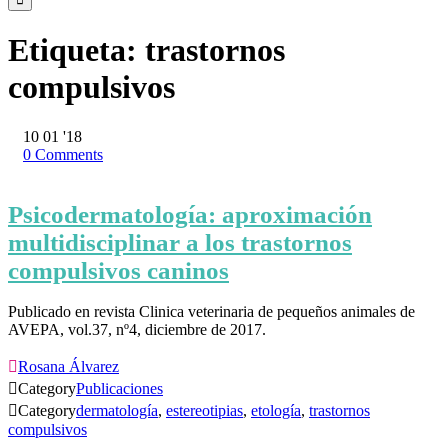
Etiqueta:
trastornos
compulsivos
10
01 '18
0
Comments
Psicodermatología: aproximación
multidisciplinar a los trastornos
compulsivos caninos
Publicado en revista Clinica veterinaria de pequeños animales de
AVEPA, vol.37, nº4, diciembre de 2017.

Rosana Álvarez

Category
Publicaciones

Category
dermatología
,
estereotipias
,
etología
,
trastornos
compulsivos