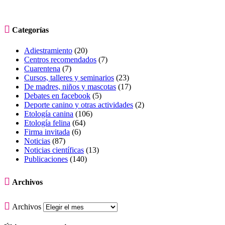

Categorías
Adiestramiento
(20)
Centros recomendados
(7)
Cuarentena
(7)
Cursos, talleres y seminarios
(23)
De madres, niños y mascotas
(17)
Debates en facebook
(5)
Deporte canino y otras actividades
(2)
Etología canina
(106)
Etología felina
(64)
Firma invitada
(6)
Noticias
(87)
Noticias científicas
(13)
Publicaciones
(140)

Archivos

Archivos