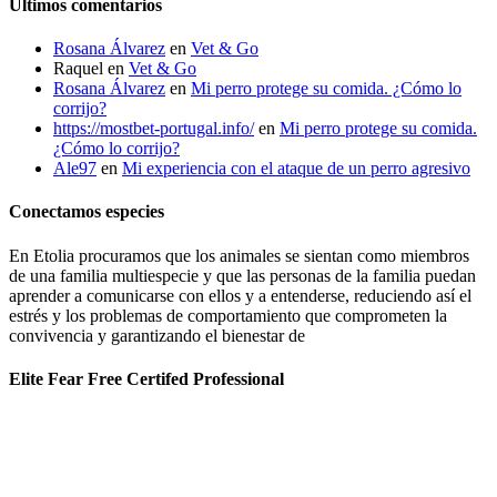
Últimos comentarios
Rosana Álvarez
en
Vet & Go
Raquel
en
Vet & Go
Rosana Álvarez
en
Mi perro protege su comida. ¿Cómo lo
corrijo?
https://mostbet-portugal.info/
en
Mi perro protege su comida.
¿Cómo lo corrijo?
Ale97
en
Mi experiencia con el ataque de un perro agresivo
Conectamos especies
En Etolia procuramos que los animales se sientan como miembros
de una familia multiespecie y que las personas de la familia puedan
aprender a comunicarse con ellos y a entenderse, reduciendo así el
estrés y los problemas de comportamiento que comprometen la
convivencia y garantizando el bienestar de
Elite Fear Free Certifed Professional