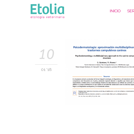
INICIO
SER
10
01 '18