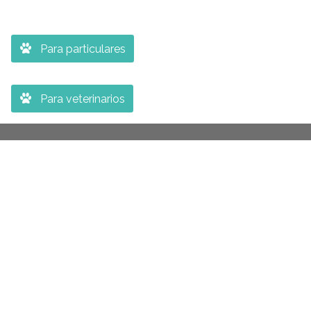

Para particulares

Para veterinarios