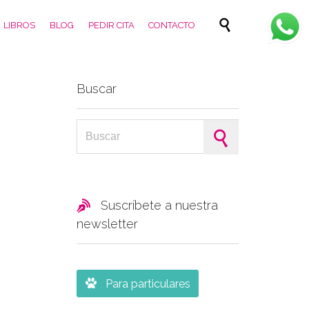
Skip

LIBROS
BLOG
PEDIR CITA
CONTACTO
to
content
Buscar
Search for:

Suscríbete a nuestra
newsletter

Para particulares