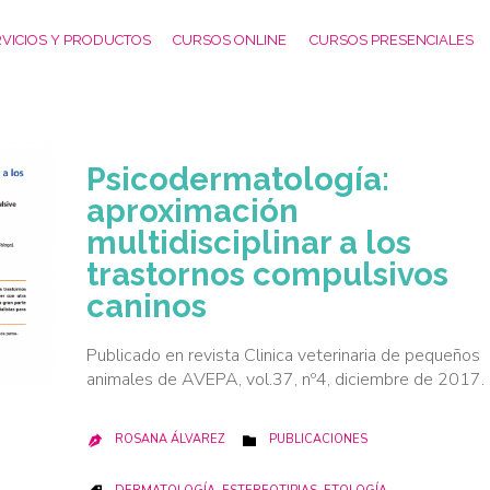
VICIOS Y PRODUCTOS
CURSOS ONLINE
CURSOS PRESENCIALES
Psicodermatología:
aproximación
multidisciplinar a los
trastornos compulsivos
caninos
Publicado en revista Clinica veterinaria de pequeños
animales de AVEPA, vol.37, nº4, diciembre de 2017.
CATEGORY
ROSANA ÁLVAREZ
PUBLICACIONES


CATEGORY