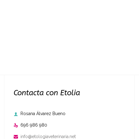
Contacta con Etolia
Rosana Álvarez Bueno

696 986 980

info@etologiaveterinaria.net
