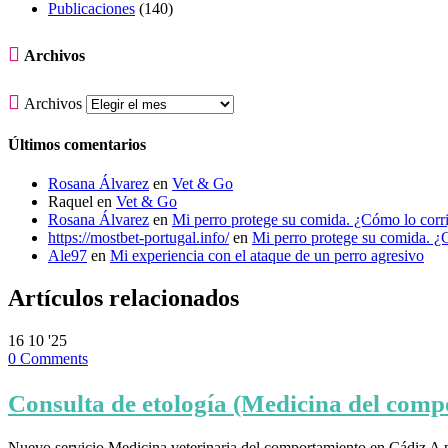
Publicaciones
(140)

Archivos

Archivos
Últimos comentarios
Rosana Álvarez
en
Vet & Go
Raquel
en
Vet & Go
Rosana Álvarez
en
Mi perro protege su comida. ¿Cómo lo corr
https://mostbet-portugal.info/
en
Mi perro protege su comida. ¿
Ale97
en
Mi experiencia con el ataque de un perro agresivo
Artículos relacionados
16
10 '25
0
Comments
Consulta de etología (Medicina del comp
Nuevo servicio Medicina veterinaria del comportamiento en Cádiz A 