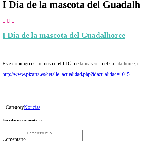
I Día de la mascota del Guadalh



I Día de la mascota del Guadalhorce
Este domingo estaremos en el I Día de la mascota del Guadalhorce, en
http://www.pizarra.es/detalle_actualidad.php?idactualidad=1015

Category
Noticias
Escribe un comentario:
Comentario