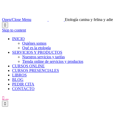
Open/Close Menu
Etología canina y felina y ad

Skip to content
INICIO
Quiénes somos
Qué es la etología
SERVICIOS Y PRODUCTOS
Nuestros servicios y tarifas
Tienda online de servicios y productos
CURSOS ONLINE
CURSOS PRESENCIALES
LIBROS
BLOG
PEDIR CITA
CONTACTO

...
