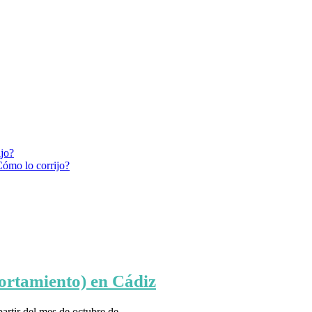
ijo?
Cómo lo corrijo?
ortamiento) en Cádiz
partir del mes de octubre de…