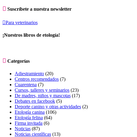

Suscríbete a nuestra newsletter

Para veterinarios
¡Nuestros libros de etología!

Categorías
Adiestramiento
(20)
Centros recomendados
(7)
Cuarentena
(7)
Cursos, talleres y seminarios
(23)
De madres, niños y mascotas
(17)
Debates en facebook
(5)
Deporte canino y otras actividades
(2)
Etología canina
(106)
Etología felina
(64)
Firma invitada
(6)
Noticias
(87)
Noticias científicas
(13)